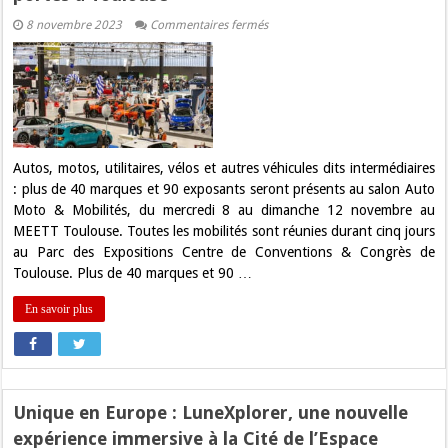
sur
8 novembre 2023
Commentaires fermés
Le
Salon
Auto
Moto
&
Mobilités
ouvre
ses
portes
à
Autos, motos, utilitaires, vélos et autres véhicules dits intermédiaires
Toulouse
: plus de 40 marques et 90 exposants seront présents au salon Auto
Moto & Mobilités, du mercredi 8 au dimanche 12 novembre au
MEETT Toulouse. Toutes les mobilités sont réunies durant cinq jours
au Parc des Expositions Centre de Conventions & Congrès de
Toulouse. Plus de 40 marques et 90 …
En savoir plus
Unique en Europe : LuneXplorer, une nouvelle
expérience immersive à la Cité de l’Espace