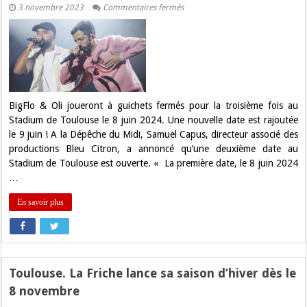
sur
3 novembre 2023
Commentaires fermés
Une
deuxième
date
pour
Bigflo
&
Oli
au
Stadium
de
BigFlo & Oli joueront à guichets fermés pour la troisième fois au
Toulouse
Stadium de Toulouse le 8 juin 2024. Une nouvelle date est rajoutée
le 9 juin ! A la Dépêche du Midi, Samuel Capus, directeur associé des
productions Bleu Citron, a annoncé qu’une deuxième date au
Stadium de Toulouse est ouverte. « La première date, le 8 juin 2024
…
En savoir plus
Toulouse. La Friche lance sa saison d’hiver dès le
8 novembre