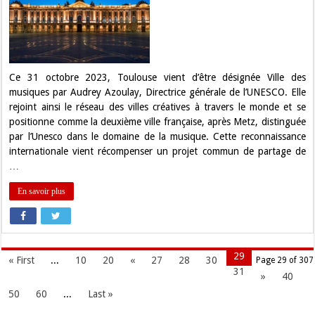
par
l’UNESCO
Ville
des
musiques
!
Ce 31 octobre 2023, Toulouse vient d’être désignée Ville des
musiques par Audrey Azoulay, Directrice générale de l’UNESCO. Elle
rejoint ainsi le réseau des villes créatives à travers le monde et se
positionne comme la deuxième ville française, après Metz, distinguée
par l’Unesco dans le domaine de la musique. Cette reconnaissance
internationale vient récompenser un projet commun de partage de
…
En savoir plus
29
« First
...
10
20
«
27
28
30
Page 29 of 307
31
»
40
50
60
...
Last »