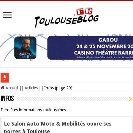
Les Nocturnes de la Cité de l’espace 2026 : l’événement incontournable de l’é
Accueil
||
Articles
||
Infos (page 29)
Infos
Dernières informations toulousaines
Le Salon Auto Moto & Mobilités ouvre ses
portes à Toulouse