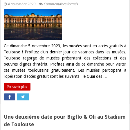
sur
4 novembre 2023
Commentaires fermés
Ce
dimanche,
les
musées
sont
en
accès
gratuits
à
Toulouse
Ce dimanche 5 novembre 2023, les musées sont en accès gratuits à
Toulouse ! Profitez d’un dernier jour de vacances dans les musées.
Toulouse regorge de musées présentant des collections et des
oeuvres dignes d’intérêt. Profitez ainsi de ce dimanche pour visiter
ces musées toulousains gratuitement. Les musées participant à
l’opération d’accès gratuit sont les suivants : le Quai des …
En savoir plus
Une deuxième date pour Bigflo & Oli au Stadium
de Toulouse