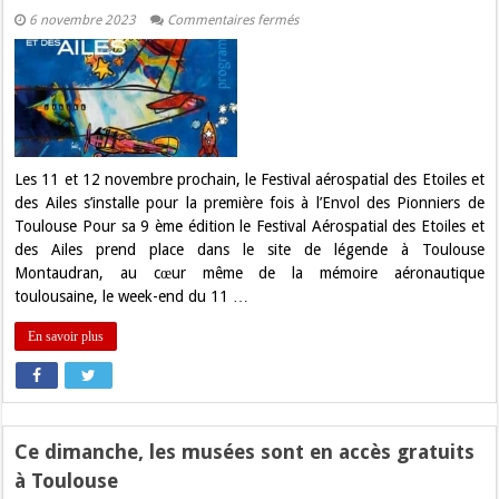
sur
6 novembre 2023
Commentaires fermés
Le
Festival
Des
Etoiles
et
des
ailes
pour
la
première
Les 11 et 12 novembre prochain, le Festival aérospatial des Etoiles et
fois
des Ailes s’installe pour la première fois à l’Envol des Pionniers de
à
l’Envol
Toulouse Pour sa 9 ème édition le Festival Aérospatial des Etoiles et
des
des Ailes prend place dans le site de légende à Toulouse
Pionniers
Montaudran, au cœur même de la mémoire aéronautique
toulousaine, le week-end du 11 …
En savoir plus
Ce dimanche, les musées sont en accès gratuits
à Toulouse