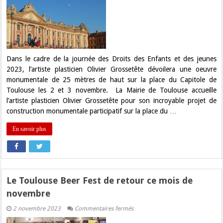
oeuvre
monumentale
au
Capitole
de
Toulouse
pendant
deux
jours
Dans le cadre de la journée des Droits des Enfants et des jeunes
2023, l’artiste plasticien Olivier Grossetête dévoilera une oeuvre
monumentale de 25 mètres de haut sur la place du Capitole de
Toulouse les 2 et 3 novembre. La Mairie de Toulouse accueille
l’artiste plasticien Olivier Grossetête pour son incroyable projet de
construction monumentale participatif sur la place du …
En savoir plus
Le Toulouse Beer Fest de retour ce mois de
novembre
sur
2 novembre 2023
Commentaires fermés
Le
Toulouse