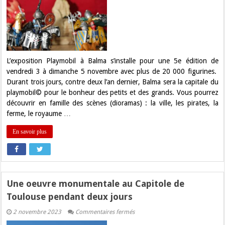
Playmobil
s’exposent
à
Balma
L’exposition Playmobil à Balma s’installe pour une 5e édition de
vendredi 3 à dimanche 5 novembre avec plus de 20 000 figurines.
Durant trois jours, contre deux l’an dernier, Balma sera la capitale du
playmobil© pour le bonheur des petits et des grands. Vous pourrez
découvrir en famille des scènes (dioramas) : la ville, les pirates, la
ferme, le royaume …
En savoir plus
Une oeuvre monumentale au Capitole de
Toulouse pendant deux jours
sur
2 novembre 2023
Commentaires fermés
Une