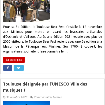
Beer
Fest
de
retour
ce
mois
de
novembre
Pour sa 5e édition, le Toulouse Beer Fest s’installe le 12 novembre
aux Minimes pour mettre en avant les brasseries artisanales
d’Occitanie et d’ailleurs. Après une édition 2021 réussie avec plus de
2000 visiteurs, le Toulouse Beer Fest revient avec une 5e édition à la
Maison de la Pétanque aux Minimes. Sur 1700m2 couvert, les
organisateurs souhaitent faire connaitre le …
En savoir plus
Toulouse désignée par l’UNESCO Ville des
musiques !
sur
31 octobre 2023
Commentaires fermés
Toulouse
désignée