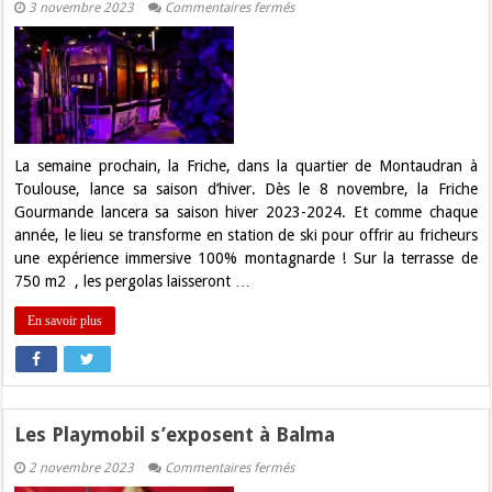
sur
3 novembre 2023
Commentaires fermés
Toulouse.
La
Friche
lance
sa
saison
d’hiver
dès
le
8
La semaine prochain, la Friche, dans la quartier de Montaudran à
novembre
Toulouse, lance sa saison d’hiver. Dès le 8 novembre, la Friche
Gourmande lancera sa saison hiver 2023-2024. Et comme chaque
année, le lieu se transforme en station de ski pour offrir au fricheurs
une expérience immersive 100% montagnarde ! Sur la terrasse de
750 m2 , les pergolas laisseront …
En savoir plus
Les Playmobil s’exposent à Balma
sur
2 novembre 2023
Commentaires fermés
Les