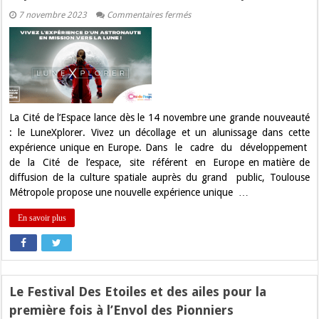
sur
7 novembre 2023
Commentaires fermés
Unique
en
Europe
:
LuneXplorer,
une
nouvelle
expérience
immersive
à
La Cité de l’Espace lance dès le 14 novembre une grande nouveauté
la
: le LuneXplorer. Vivez un décollage et un alunissage dans cette
Cité
de
expérience unique en Europe. Dans le cadre du développement
l’Espace
de la Cité de l’espace, site référent en Europe en matière de
diffusion de la culture spatiale auprès du grand public, Toulouse
Métropole propose une nouvelle expérience unique …
En savoir plus
Le Festival Des Etoiles et des ailes pour la
première fois à l’Envol des Pionniers