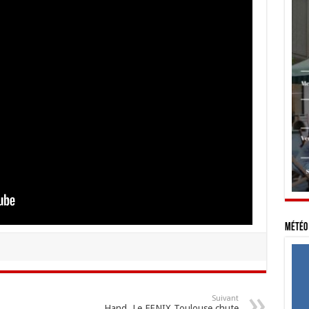
Météo 
Suivant
Hand. Le FENIX Toulouse chute