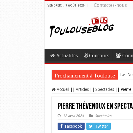
Contactez-nous
VENDREDI , 7 AOÛT 2026
Actualités
Concours
Conn
Prochainement à Toulouse
Les Noc
Accueil
||
Articles
||
Spectacles
||
Pierre
Pierre Thévenoux en specta
12 avril 2024
Spectacles
Facebook
Twitter