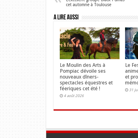
cet automne à Toulouse
A lire aussi
Le Moulin des Arts à
Le Fe
Pompiac dévoile ses
anime
nouveaux dîners-
et pr
spectacles équestres et
mémo
féeriques cet été !
31 ju
4 août 2026