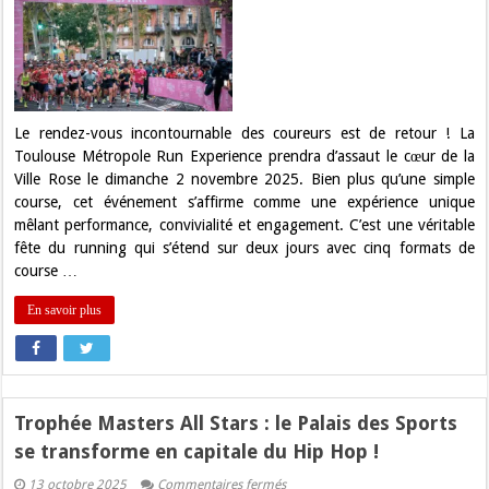
Semi
et
10km
:
La
Toulouse
Métropole
Run
Experience
Le rendez-vous incontournable des coureurs est de retour ! La
est
Toulouse Métropole Run Experience prendra d’assaut le cœur de la
lancée
!
Ville Rose le dimanche 2 novembre 2025. Bien plus qu’une simple
course, cet événement s’affirme comme une expérience unique
mêlant performance, convivialité et engagement. C’est une véritable
fête du running qui s’étend sur deux jours avec cinq formats de
course …
En savoir plus
Trophée Masters All Stars : le Palais des Sports
se transforme en capitale du Hip Hop !
sur
13 octobre 2025
Commentaires fermés