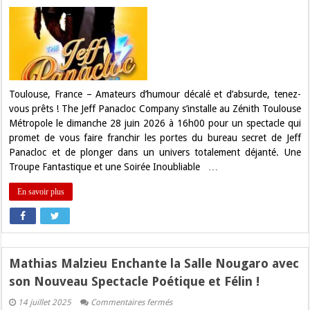
Préparez-
vous
au
Délire
:
The
Jeff
Panacloc
Company
débarque
Toulouse, France – Amateurs d’humour décalé et d’absurde, tenez-
au
vous prêts ! The Jeff Panacloc Company s’installe au Zénith Toulouse
Zénith
de
Métropole le dimanche 28 juin 2026 à 16h00 pour un spectacle qui
Toulouse
promet de vous faire franchir les portes du bureau secret de Jeff
!
Panacloc et de plonger dans un univers totalement déjanté. Une
Troupe Fantastique et une Soirée Inoubliable …
En savoir plus
Mathias Malzieu Enchante la Salle Nougaro avec
son Nouveau Spectacle Poétique et Félin !
sur
14 juillet 2025
Commentaires fermés