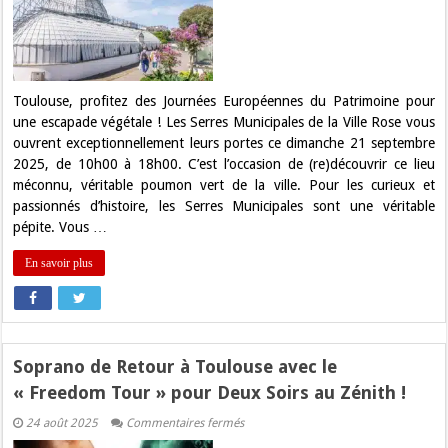
:
Les
Serres
Municipales
de
Toulouse
Ouvrent
Toulouse, profitez des Journées Européennes du Patrimoine pour
leurs
une escapade végétale ! Les Serres Municipales de la Ville Rose vous
Portes
!
ouvrent exceptionnellement leurs portes ce dimanche 21 septembre
2025, de 10h00 à 18h00. C’est l’occasion de (re)découvrir ce lieu
méconnu, véritable poumon vert de la ville. Pour les curieux et
passionnés d’histoire, les Serres Municipales sont une véritable
pépite. Vous …
En savoir plus
Soprano de Retour à Toulouse avec le
« Freedom Tour » pour Deux Soirs au Zénith !
sur
24 août 2025
Commentaires fermés
Soprano