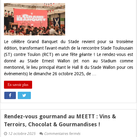
Le
Grand
Banquet
du
Stade
:
Festoyez
Rouge
&
Noir
Le célèbre Grand Banquet du Stade revient pour sa troisième
avant
édition, transformant l’avant-match de la rencontre Stade Toulousain
le
choc
(ST) contre Toulon (RCT) en une fête géante ! Le rendez-vous est
ST-
donné au Stade Ernest Wallon (et non au Stadium comme
RCT
!
mentionné, le lieu principal étant le Hall 8 du Stade Wallon pour ces
événements) le dimanche 26 octobre 2025, de …
En savoir plus
Rendez-vous gourmand au MEETT : Vins &
Terroirs, Chocolat & Gourmandises !
sur
12 octobre 2025
Commentaires fermés