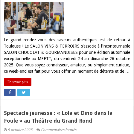
Rendez-
vous
gourmand
au
MEETT
:
Vins
&
Terroirs,
Chocolat
Le grand rendez-vous des saveurs authentiques est de retour à
&
Toulouse ! Le SALON VINS & TERROIRS s’associe à l’incontournable
Gourmandises
!
SALON CHOCOLAT & GOURMANDISES pour une édition automnale
exceptionnelle au MEETT, du vendredi 24 au dimanche 26 octobre
2025. Que vous soyez connaisseur, amateur, ou simplement curieux,
ce week-end est fait pour vous offrir un moment de détente et de …
En savoir plus
Spectacle jeunesse : « Lola et Dino dans la
Foule » au Théâtre du Grand Rond
sur
9 octobre 2025
Commentaires fermés
Spectacle