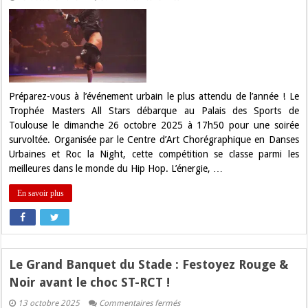
Trophée
Masters
All
Stars
:
le
Palais
des
Sports
se
Préparez-vous à l’événement urbain le plus attendu de l’année ! Le
transforme
Trophée Masters All Stars débarque au Palais des Sports de
en
capitale
Toulouse le dimanche 26 octobre 2025 à 17h50 pour une soirée
du
survoltée. Organisée par le Centre d’Art Chorégraphique en Danses
Hip
Hop
Urbaines et Roc la Night, cette compétition se classe parmi les
!
meilleures dans le monde du Hip Hop. L’énergie, …
En savoir plus
Le Grand Banquet du Stade : Festoyez Rouge &
Noir avant le choc ST-RCT !
sur
13 octobre 2025
Commentaires fermés