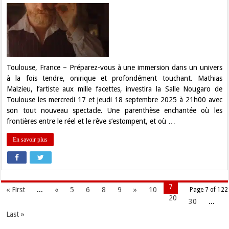
Mathias
Malzieu
Enchante
la
Salle
Nougaro
avec
son
Nouveau
Spectacle
Toulouse, France – Préparez-vous à une immersion dans un univers
Poétique
à la fois tendre, onirique et profondément touchant. Mathias
et
Félin
Malzieu, l’artiste aux mille facettes, investira la Salle Nougaro de
!
Toulouse les mercredi 17 et jeudi 18 septembre 2025 à 21h00 avec
son tout nouveau spectacle. Une parenthèse enchantée où les
frontières entre le réel et le rêve s’estompent, et où …
En savoir plus
7
« First
...
«
5
6
8
9
»
10
Page 7 of 122
20
30
...
Last »