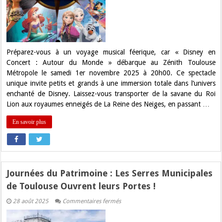
Concert
:
Autour
du
Monde »
fait
escale
au
Préparez-vous à un voyage musical féerique, car « Disney en
Zénith
Concert : Autour du Monde » débarque au Zénith Toulouse
de
Toulouse
Métropole le samedi 1er novembre 2025 à 20h00. Ce spectacle
!
unique invite petits et grands à une immersion totale dans l’univers
enchanté de Disney. Laissez-vous transporter de la savane du Roi
Lion aux royaumes enneigés de La Reine des Neiges, en passant …
En savoir plus
Journées du Patrimoine : Les Serres Municipales
de Toulouse Ouvrent leurs Portes !
sur
28 août 2025
Commentaires fermés
Journées
du
Patrimoine