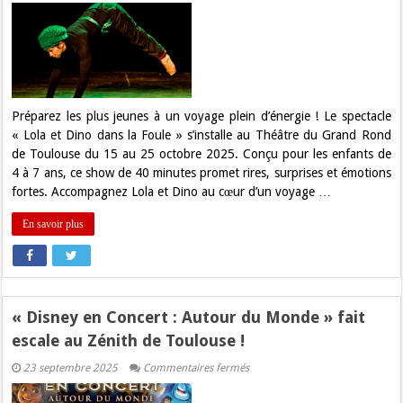
jeunesse
:
« Lola
et
Dino
dans
la
Foule »
au
Préparez les plus jeunes à un voyage plein d’énergie ! Le spectacle
Théâtre
« Lola et Dino dans la Foule » s’installe au Théâtre du Grand Rond
du
Grand
de Toulouse du 15 au 25 octobre 2025. Conçu pour les enfants de
Rond
4 à 7 ans, ce show de 40 minutes promet rires, surprises et émotions
fortes. Accompagnez Lola et Dino au cœur d’un voyage …
En savoir plus
« Disney en Concert : Autour du Monde » fait
escale au Zénith de Toulouse !
sur
23 septembre 2025
Commentaires fermés
« Disney
en