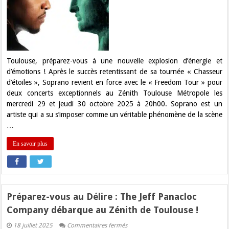
de
Retour
à
Toulouse
avec
le
« Freedom
Tour »
pour
Toulouse, préparez-vous à une nouvelle explosion d’énergie et
Deux
d’émotions ! Après le succès retentissant de sa tournée « Chasseur
Soirs
au
d’étoiles », Soprano revient en force avec le « Freedom Tour » pour
Zénith
deux concerts exceptionnels au Zénith Toulouse Métropole les
!
mercredi 29 et jeudi 30 octobre 2025 à 20h00. Soprano est un
artiste qui a su s’imposer comme un véritable phénomène de la scène
…
En savoir plus
Préparez-vous au Délire : The Jeff Panacloc
Company débarque au Zénith de Toulouse !
sur
18 juillet 2025
Commentaires fermés