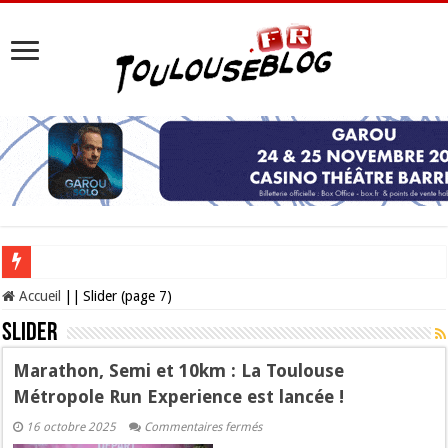
Les Nocturnes de la Cité de l’espace 2026 : l’événement incontournable de l’é
Accueil
||
Slider (page 7)
Slider
Marathon, Semi et 10km : La Toulouse
Métropole Run Experience est lancée !
sur
16 octobre 2025
Commentaires fermés
Marathon,