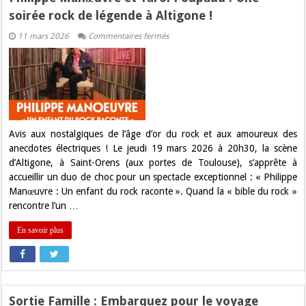
soirée rock de légende à Altigone !
sur
11 mars 2026
Commentaires fermés
Philippe
Manœuvre
et
Yarol
Poupaud
:
Une
soirée
rock
de
Avis aux nostalgiques de l’âge d’or du rock et aux amoureux des
légende
anecdotes électriques ! Le jeudi 19 mars 2026 à 20h30, la scène
à
Altigone
d’Altigone, à Saint-Orens (aux portes de Toulouse), s’apprête à
!
accueillir un duo de choc pour un spectacle exceptionnel : « Philippe
Manœuvre : Un enfant du rock raconte ». Quand la « bible du rock »
rencontre l’un …
En savoir plus
Sortie Famille : Embarquez pour le voyage