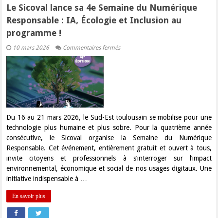
Le Sicoval lance sa 4e Semaine du Numérique
Responsable : IA, Écologie et Inclusion au
programme !
sur
10 mars 2026
Commentaires fermés
Le
Sicoval
lance
sa
4e
Semaine
du
Numérique
Responsable
:
Du 16 au 21 mars 2026, le Sud-Est toulousain se mobilise pour une
IA,
technologie plus humaine et plus sobre. Pour la quatrième année
Écologie
et
consécutive, le Sicoval organise la Semaine du Numérique
Inclusion
Responsable. Cet événement, entièrement gratuit et ouvert à tous,
au
programme
invite citoyens et professionnels à s’interroger sur l’impact
!
environnemental, économique et social de nos usages digitaux. Une
initiative indispensable à …
En savoir plus