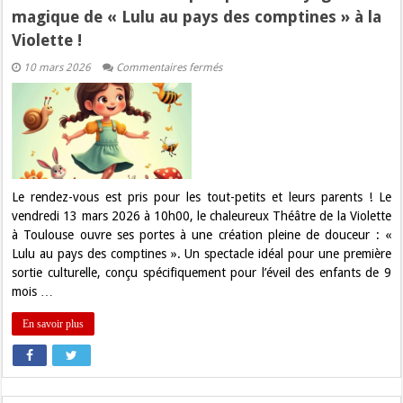
magique de « Lulu au pays des comptines » à la
Violette !
sur
10 mars 2026
Commentaires fermés
Sortie
Famille
:
Embarquez
pour
le
voyage
magique
de
«
Le rendez-vous est pris pour les tout-petits et leurs parents ! Le
Lulu
vendredi 13 mars 2026 à 10h00, le chaleureux Théâtre de la Violette
au
pays
à Toulouse ouvre ses portes à une création pleine de douceur : «
des
Lulu au pays des comptines ». Un spectacle idéal pour une première
comptines
»
sortie culturelle, conçu spécifiquement pour l’éveil des enfants de 9
à
mois …
la
Violette
!
En savoir plus