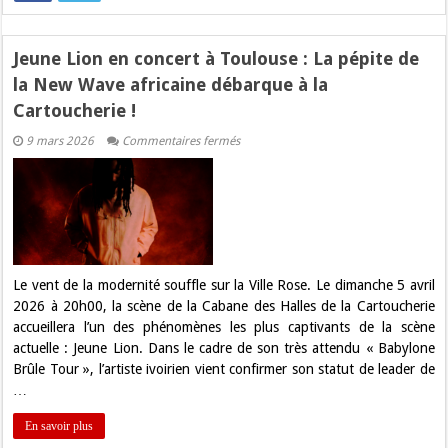
Jeune Lion en concert à Toulouse : La pépite de
la New Wave africaine débarque à la
Cartoucherie !
sur
9 mars 2026
Commentaires fermés
Jeune
Lion
en
concert
à
Toulouse
:
La
pépite
de
Le vent de la modernité souffle sur la Ville Rose. Le dimanche 5 avril
la
2026 à 20h00, la scène de la Cabane des Halles de la Cartoucherie
New
Wave
accueillera l’un des phénomènes les plus captivants de la scène
africaine
actuelle : Jeune Lion. Dans le cadre de son très attendu « Babylone
débarque
à
Brûle Tour », l’artiste ivoirien vient confirmer son statut de leader de
la
…
Cartoucherie
!
En savoir plus