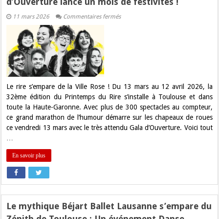
d’Ouverture lance un mois de festivités !
sur
11 mars 2026
Commentaires fermés
Printemps
du
Rire
2026
à
Toulouse
:
Le
Gala
d’Ouverture
Le rire s’empare de la Ville Rose ! Du 13 mars au 12 avril 2026, la
lance
32ème édition du Printemps du Rire s’installe à Toulouse et dans
un
mois
toute la Haute-Garonne. Avec plus de 300 spectacles au compteur,
de
ce grand marathon de l’humour démarre sur les chapeaux de roues
festivités
!
ce vendredi 13 mars avec le très attendu Gala d’Ouverture. Voici tout
…
En savoir plus
Le mythique Béjart Ballet Lausanne s’empare du
Zénith de Toulouse : Un événement Danse