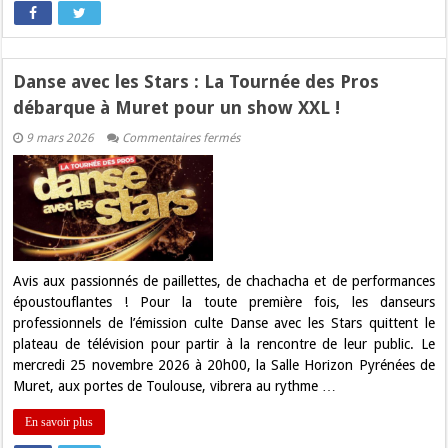
Danse avec les Stars : La Tournée des Pros
débarque à Muret pour un show XXL !
sur
9 mars 2026
Commentaires fermés
Danse
avec
les
Stars
:
La
Tournée
des
Pros
débarque
Avis aux passionnés de paillettes, de chachacha et de performances
à
époustouflantes ! Pour la toute première fois, les danseurs
Muret
pour
professionnels de l’émission culte Danse avec les Stars quittent le
un
plateau de télévision pour partir à la rencontre de leur public. Le
show
XXL
mercredi 25 novembre 2026 à 20h00, la Salle Horizon Pyrénées de
!
Muret, aux portes de Toulouse, vibrera au rythme …
En savoir plus