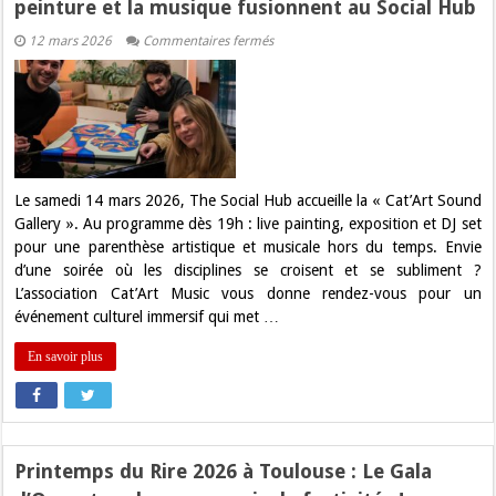
peinture et la musique fusionnent au Social Hub
sur
12 mars 2026
Commentaires fermés
Rendez-
vous
inédit
à
Toulouse
:
Quand
la
peinture
et
Le samedi 14 mars 2026, The Social Hub accueille la « Cat’Art Sound
la
Gallery ». Au programme dès 19h : live painting, exposition et DJ set
musique
fusionnent
pour une parenthèse artistique et musicale hors du temps. Envie
au
d’une soirée où les disciplines se croisent et se subliment ?
Social
Hub
L’association Cat’Art Music vous donne rendez-vous pour un
événement culturel immersif qui met …
En savoir plus
Printemps du Rire 2026 à Toulouse : Le Gala