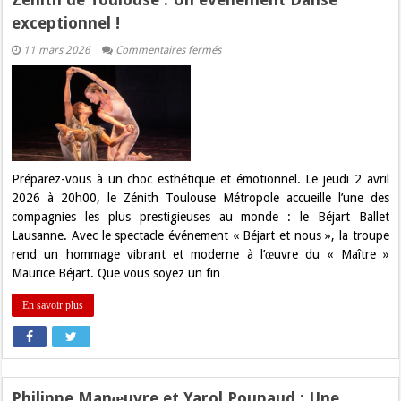
exceptionnel !
sur
11 mars 2026
Commentaires fermés
Le
mythique
Béjart
Ballet
Lausanne
s’empare
du
Zénith
de
Toulouse
Préparez-vous à un choc esthétique et émotionnel. Le jeudi 2 avril
:
2026 à 20h00, le Zénith Toulouse Métropole accueille l’une des
Un
événement
compagnies les plus prestigieuses au monde : le Béjart Ballet
Danse
Lausanne. Avec le spectacle événement « Béjart et nous », la troupe
exceptionnel
!
rend un hommage vibrant et moderne à l’œuvre du « Maître »
Maurice Béjart. Que vous soyez un fin …
En savoir plus
Philippe Manœuvre et Yarol Poupaud : Une