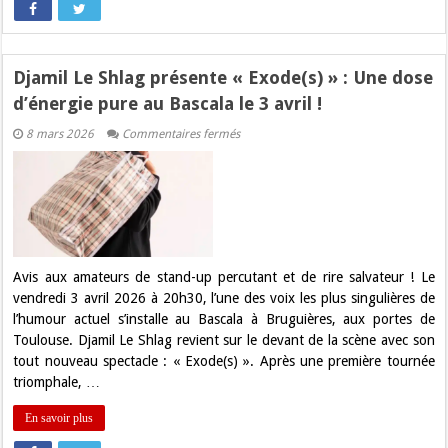
Djamil Le Shlag présente « Exode(s) » : Une dose
d’énergie pure au Bascala le 3 avril !
sur
8 mars 2026
Commentaires fermés
Djamil
Le
Shlag
présente
«
Exode(s)
»
:
Une
dose
Avis aux amateurs de stand-up percutant et de rire salvateur ! Le
d’énergie
vendredi 3 avril 2026 à 20h30, l’une des voix les plus singulières de
pure
au
l’humour actuel s’installe au Bascala à Bruguières, aux portes de
Bascala
Toulouse. Djamil Le Shlag revient sur le devant de la scène avec son
le
3
tout nouveau spectacle : « Exode(s) ». Après une première tournée
avril
triomphale, …
!
En savoir plus