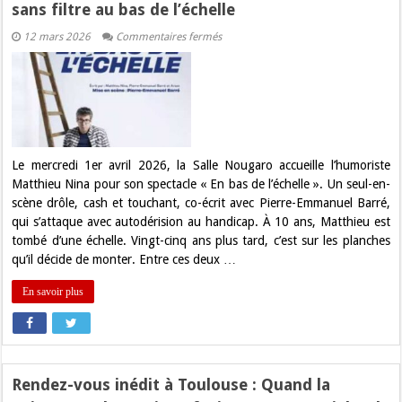
sans filtre au bas de l’échelle
sur
12 mars 2026
Commentaires fermés
Matthieu
Nina
à
la
Salle
Nougaro
:
L’humour
sans
filtre
Le mercredi 1er avril 2026, la Salle Nougaro accueille l’humoriste
au
Matthieu Nina pour son spectacle « En bas de l’échelle ». Un seul-en-
bas
de
scène drôle, cash et touchant, co-écrit avec Pierre-Emmanuel Barré,
l’échelle
qui s’attaque avec autodérision au handicap. À 10 ans, Matthieu est
tombé d’une échelle. Vingt-cinq ans plus tard, c’est sur les planches
qu’il décide de monter. Entre ces deux …
En savoir plus
Rendez-vous inédit à Toulouse : Quand la