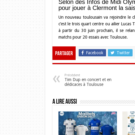
Selon des Infos de Midi Oly
pour jouer à Clermont la sai
Un nouveau toulousain va rejoindre le cl
c’est le trois quart centre ou ailier Luca
à partir du 30 juin prochain, il se rel
matchs pour 20 essais avec Toulouse.
Facebook
Twitter
Partager
Précédent
Tim Dup en concert et en
dédicaces à Toulouse
A lire aussi