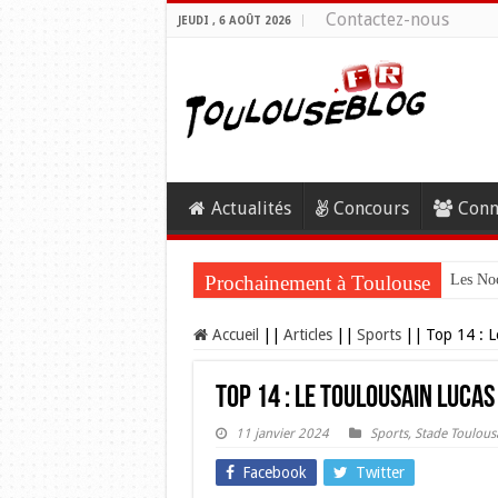
Contactez-nous
JEUDI , 6 AOÛT 2026
Actualités
Concours
Conn
Prochainement à Toulouse
Les Noc
Accueil
||
Articles
||
Sports
||
Top 14 : L
Top 14 : Le Toulousain Lucas
11 janvier 2024
Sports
,
Stade Toulous
Facebook
Twitter