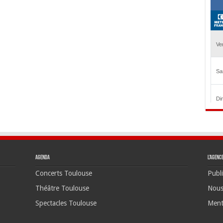
Agenda
L’agenc
Concerts Toulouse
Publi
Théâtre Toulouse
Nous
Spectacles Toulouse
Ment