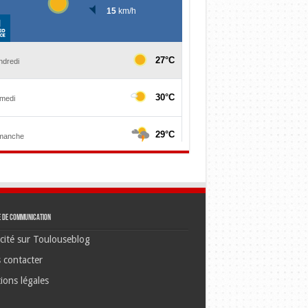
e de communication
cité sur Toulouseblog
 contacter
ions légales