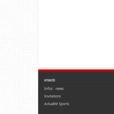
Actualités
Infos - news
Invitations
Actualité Sports