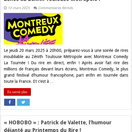
sur
10 mars 2025
Commentaires fermés
Concours
:
gagne
tes
places
pour
le
Montreux
Comédy
La
Le jeudi 20 mars 2025 à 20h00, préparez-vous à une soirée de rires
Tournée
inoubliable au Zénith Toulouse Métropole avec Montreux Comedy
le
jeudi
La Tournée ! Du rire en direct, enfin ! Après avoir fait rire des
20
millions de Français devant leurs écrans, Montreux Comedy, le plus
mars
2025
grand festival d’humour francophone, part enfin en tournée dans
à
toute la France. Et c’est à …
20h00
au
Zénith
En savoir plus
Toulouse
Métropole
!
« HOBOBO » : Patrick de Valette, l’humour
déjanté au Printemps du Rire !