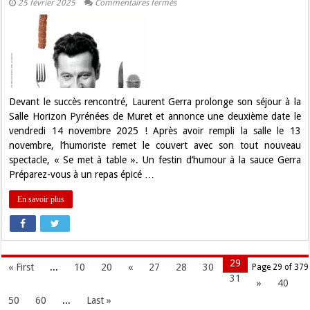
sur
25 février 2025
Commentaires fermés
Laurent
Gerra
revient
à
Muret
avec
« Se
met
à
table »
Devant le succès rencontré, Laurent Gerra prolonge son séjour à la
:
Salle Horizon Pyrénées de Muret et annonce une deuxième date le
une
deuxième
vendredi 14 novembre 2025 ! Après avoir rempli la salle le 13
date
novembre, l’humoriste remet le couvert avec son tout nouveau
à
savourer
spectacle, « Se met à table ». Un festin d’humour à la sauce Gerra
!
Préparez-vous à un repas épicé …
En savoir plus
29
« First
...
10
20
«
27
28
30
Page 29 of 379
31
»
40
50
60
...
Last »