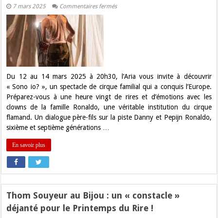
sur
7 mars 2025
Commentaires fermés
« Sono
io? »
:
Un
cirque
père-
fils
touchant
et
hilarant
Du 12 au 14 mars 2025 à 20h30, l’Aria vous invite à découvrir
à
« Sono io? », un spectacle de cirque familial qui a conquis l’Europe.
l’Aria
!
Préparez-vous à une heure vingt de rires et d’émotions avec les
clowns de la famille Ronaldo, une véritable institution du cirque
flamand. Un dialogue père-fils sur la piste Danny et Pepijn Ronaldo,
sixième et septième générations …
En savoir plus
Thom Souyeur au Bijou : un « constacle »
déjanté pour le Printemps du Rire !