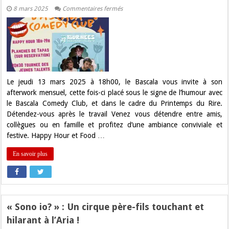
sur
8 mars 2025
Commentaires fermés
Afterwork
Bascala
Comedy
Club
:
Humour
et
détente
garantis
!
Le jeudi 13 mars 2025 à 18h00, le Bascala vous invite à son
afterwork mensuel, cette fois-ci placé sous le signe de l’humour avec
le Bascala Comedy Club, et dans le cadre du Printemps du Rire.
Détendez-vous après le travail Venez vous détendre entre amis,
collègues ou en famille et profitez d’une ambiance conviviale et
festive. Happy Hour et Food …
En savoir plus
« Sono io? » : Un cirque père-fils touchant et
hilarant à l’Aria !