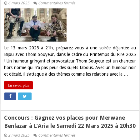
sur
6 mars 2025
Commentaires fermés
Thom
Souyeur
au
Bijou
:
un
« constacle »
déjanté
pour
le
Le 13 mars 2025 à 21h, préparez-vous à une soirée déjantée au
Printemps
Bijou avec Thom Souyeur, dans le cadre du Printemps du Rire 2025
du
Rire
! Un humour grinçant et provocateur Thom Souyeur est un chanteur
!
hors norme qui n’a pas peur des sujets tabous. Avec un humour noir
et décalé, il s’attaque à des thèmes comme les relations avec la …
En savoir plus
Concours : Gagnez vos places pour Merwane
Benlazar à L’Aria le Samedi 22 Mars 2025 à 20h30
sur
2 mars 2025
Commentaires fermés
Concours