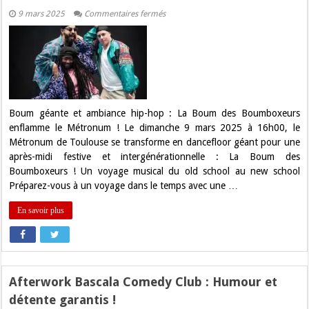
sur
9 mars 2025
Commentaires fermés
Boum
géante
et
ambiance
hip-
hop
:
La
Boum
des
Boum géante et ambiance hip-hop : La Boum des Boumboxeurs
Boumboxeurs
enflamme le Métronum ! Le dimanche 9 mars 2025 à 16h00, le
enflamme
le
Métronum de Toulouse se transforme en dancefloor géant pour une
Métronum
après-midi festive et intergénérationnelle : La Boum des
!
Boumboxeurs ! Un voyage musical du old school au new school
Préparez-vous à un voyage dans le temps avec une …
En savoir plus
Afterwork Bascala Comedy Club : Humour et
détente garantis !