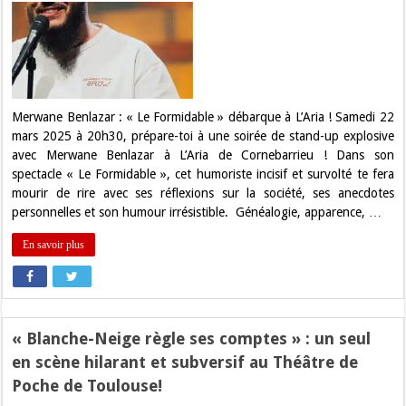
:
Gagnez
vos
places
pour
Merwane
Benlazar
à
L’Aria
Merwane Benlazar : « Le Formidable » débarque à L’Aria ! Samedi 22
le
mars 2025 à 20h30, prépare-toi à une soirée de stand-up explosive
Samedi
22
avec Merwane Benlazar à L’Aria de Cornebarrieu ! Dans son
Mars
spectacle « Le Formidable », cet humoriste incisif et survolté te fera
2025
à
mourir de rire avec ses réflexions sur la société, ses anecdotes
20h30
personnelles et son humour irrésistible. Généalogie, apparence, …
En savoir plus
« Blanche-Neige règle ses comptes » : un seul
en scène hilarant et subversif au Théâtre de
Poche de Toulouse!