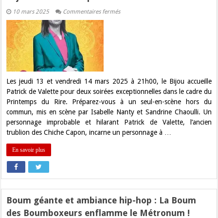
sur
10 mars 2025
Commentaires fermés
« HOBOBO »
:
Patrick
de
Valette,
l’humour
déjanté
au
Printemps
du
Les jeudi 13 et vendredi 14 mars 2025 à 21h00, le Bijou accueille
Rire
Patrick de Valette pour deux soirées exceptionnelles dans le cadre du
!
Printemps du Rire. Préparez-vous à un seul-en-scène hors du
commun, mis en scène par Isabelle Nanty et Sandrine Chaoulli. Un
personnage improbable et hilarant Patrick de Valette, l’ancien
trublion des Chiche Capon, incarne un personnage à …
En savoir plus
Boum géante et ambiance hip-hop : La Boum
des Boumboxeurs enflamme le Métronum !