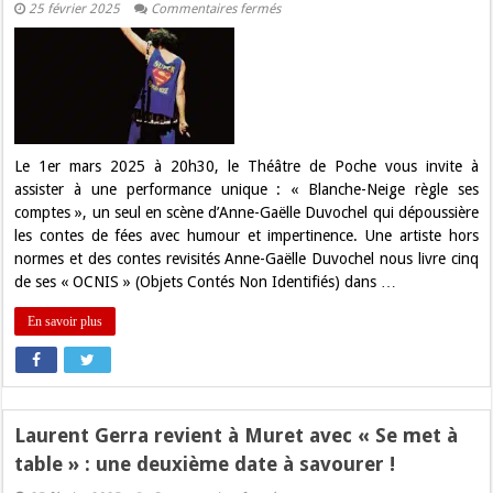
sur
25 février 2025
Commentaires fermés
« Blanche-
Neige
règle
ses
comptes »
:
un
seul
en
scène
Le 1er mars 2025 à 20h30, le Théâtre de Poche vous invite à
hilarant
assister à une performance unique : « Blanche-Neige règle ses
et
subversif
comptes », un seul en scène d’Anne-Gaëlle Duvochel qui dépoussière
au
les contes de fées avec humour et impertinence. Une artiste hors
Théâtre
de
normes et des contes revisités Anne-Gaëlle Duvochel nous livre cinq
Poche
de ses « OCNIS » (Objets Contés Non Identifiés) dans …
de
Toulouse!
En savoir plus
Laurent Gerra revient à Muret avec « Se met à
table » : une deuxième date à savourer !