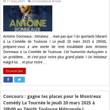
sur
11 mars 2025
Commentaires fermés
Concours
:
gagnez
vos
place
pour
Antoine
Donneaux
le
Jeudi
Antoine Donneaux : Imitateur… mais pas que ! Un spectacle hilarant
20
à La Comédie de Toulouse ! Le jeudi 20 mars 2025 à 20h00,
mars
2025
préparez-vous à une soirée de rires inoubliable avec Antoine
à
Donneaux à La Comédie de Toulouse. Cet humoriste durbuysien a
20h00
à
un problème… et c’est pour notre plus grand plaisir ! Un imitateur
la
malgré lui… et pour notre …
Comédie
de
Toulouse
En savoir plus
!
Concours : gagne tes places pour le Montreux
Comédy La Tournée le jeudi 20 mars 2025 à
20h00 au Zénith Toulouse Métropole !