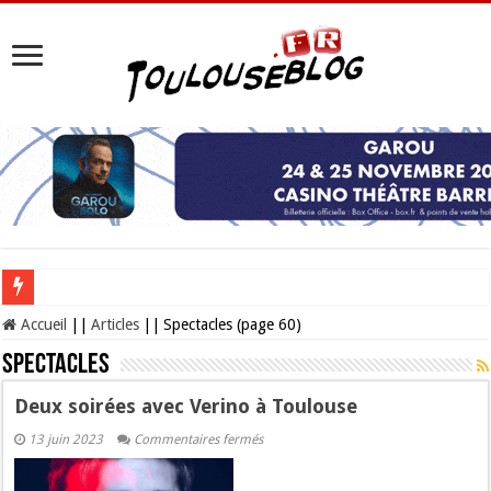
Les Nocturnes de la Cité de l’espace 2026 : l’événement incontournable de l’é
Accueil
||
Articles
||
Spectacles (page 60)
Spectacles
Deux soirées avec Verino à Toulouse
sur
13 juin 2023
Commentaires fermés
Deux
soirées
avec