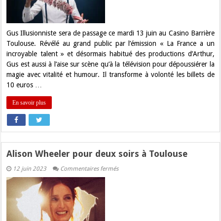
Toulouse
Gus Illusionniste sera de passage ce mardi 13 juin au Casino Barrière
Toulouse. Révélé au grand public par l’émission « La France a un
incroyable talent » et désormais habitué des productions d’Arthur,
Gus est aussi à l’aise sur scène qu’à la télévision pour dépoussiérer la
magie avec vitalité et humour. Il transforme à volonté les billets de
10 euros …
En savoir plus
Alison Wheeler pour deux soirs à Toulouse
sur
12 juin 2023
Commentaires fermés
Alison
Wheeler
pour
deux
soirs
à
Toulouse