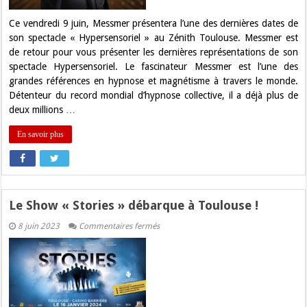
Messmer
Ce vendredi 9 juin, Messmer présentera l’une des dernières dates de
son spectacle « Hypersensoriel » au Zénith Toulouse. Messmer est
de retour pour vous présenter les dernières représentations de son
spectacle Hypersensoriel. Le fascinateur Messmer est l’une des
grandes références en hypnose et magnétisme à travers le monde.
Détenteur du record mondial d’hypnose collective, il a déjà plus de
deux millions …
En savoir plus
Le Show « Stories » débarque à Toulouse !
sur
8 juin 2023
Commentaires fermés
Le
Show
« Stories »
débarque
à
Toulouse
!