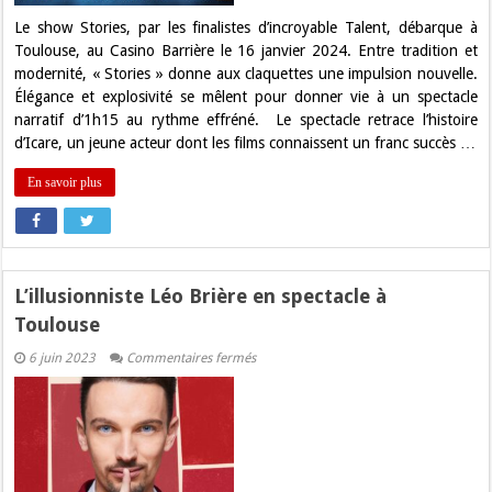
Le show Stories, par les finalistes d’incroyable Talent, débarque à
Toulouse, au Casino Barrière le 16 janvier 2024. Entre tradition et
modernité, « Stories » donne aux claquettes une impulsion nouvelle.
Élégance et explosivité se mêlent pour donner vie à un spectacle
narratif d’1h15 au rythme effréné. Le spectacle retrace l’histoire
d’Icare, un jeune acteur dont les films connaissent un franc succès …
En savoir plus
L’illusionniste Léo Brière en spectacle à
Toulouse
sur
6 juin 2023
Commentaires fermés
L’illusionniste
Léo
Brière
en
spectacle
à
Toulouse