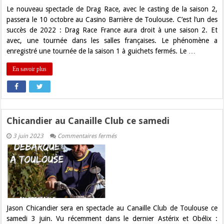
Toulouse
Le nouveau spectacle de Drag Race, avec le casting de la saison 2,
passera le 10 octobre au Casino Barrière de Toulouse. C’est l’un des
succès de 2022 : Drag Race France aura droit à une saison 2. Et
avec, une tournée dans les salles françaises. Le phénomène a
enregistré une tournée de la saison 1 à guichets fermés. Le …
En savoir plus
Chicandier au Canaille Club ce samedi
sur
3 juin 2023
Commentaires fermés
Chicandier
au
Canaille
Club
ce
samedi
Jason Chicandier sera en spectacle au Canaille Club de Toulouse ce
samedi 3 juin. Vu récemment dans le dernier Astérix et Obélix :