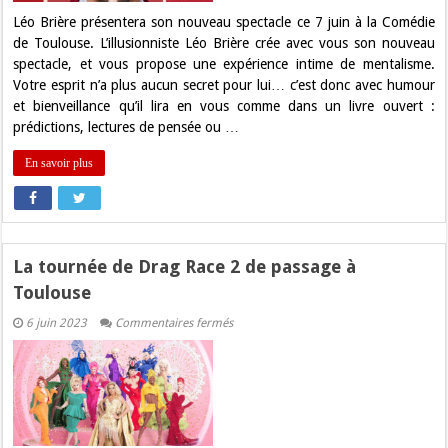
Léo Brière présentera son nouveau spectacle ce 7 juin à la Comédie
de Toulouse. L’illusionniste Léo Brière crée avec vous son nouveau
spectacle, et vous propose une expérience intime de mentalisme.
Votre esprit n’a plus aucun secret pour lui… c’est donc avec humour
et bienveillance qu’il lira en vous comme dans un livre ouvert :
prédictions, lectures de pensée ou …
En savoir plus
La tournée de Drag Race 2 de passage à
Toulouse
sur
6 juin 2023
Commentaires fermés
La
tournée
de
Drag
Race
2
de
passage
à