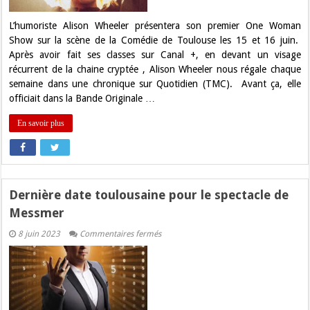
L’humoriste Alison Wheeler présentera son premier One Woman
Show sur la scène de la Comédie de Toulouse les 15 et 16 juin.
Après avoir fait ses classes sur Canal +, en devant un visage
récurrent de la chaine cryptée , Alison Wheeler nous régale chaque
semaine dans une chronique sur Quotidien (TMC). Avant ça, elle
officiait dans la Bande Originale …
En savoir plus
Dernière date toulousaine pour le spectacle de
Messmer
sur
8 juin 2023
Commentaires fermés
Dernière
date
toulousaine
pour
le
spectacle
de