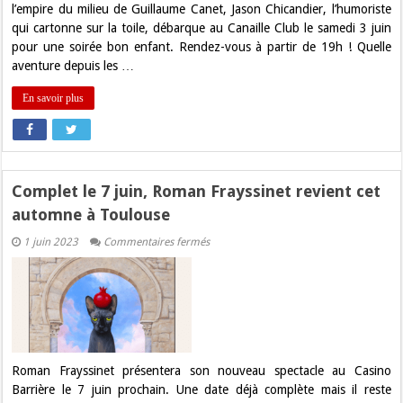
l’empire du milieu de Guillaume Canet, Jason Chicandier, l’humoriste
qui cartonne sur la toile, débarque au Canaille Club le samedi 3 juin
pour une soirée bon enfant. Rendez-vous à partir de 19h ! Quelle
aventure depuis les …
En savoir plus
Complet le 7 juin, Roman Frayssinet revient cet
automne à Toulouse
sur
1 juin 2023
Commentaires fermés
Complet
le
7
juin,
Roman
Frayssinet
revient
cet
automne
à
Roman Frayssinet présentera son nouveau spectacle au Casino
Toulouse
Barrière le 7 juin prochain. Une date déjà complète mais il reste