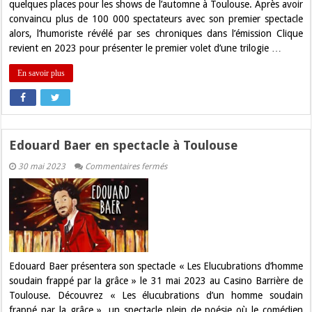
quelques places pour les shows de l’automne à Toulouse. Après avoir
convaincu plus de 100 000 spectateurs avec son premier spectacle
alors, l’humoriste révélé par ses chroniques dans l’émission Clique
revient en 2023 pour présenter le premier volet d’une trilogie …
En savoir plus
Edouard Baer en spectacle à Toulouse
sur
30 mai 2023
Commentaires fermés
Edouard
Baer
en
spectacle
à
Toulouse
Edouard Baer présentera son spectacle « Les Elucubrations d’homme
soudain frappé par la grâce » le 31 mai 2023 au Casino Barrière de
Toulouse. Découvrez « Les élucubrations d’un homme soudain
frappé par la grâce », un spectacle plein de poésie où le comédien