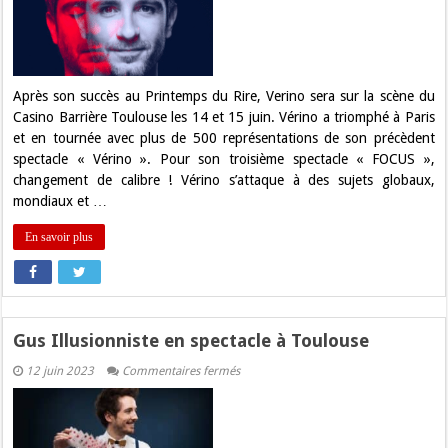
Verino
à
Toulouse
Après son succès au Printemps du Rire, Verino sera sur la scène du
Casino Barrière Toulouse les 14 et 15 juin. Vérino a triomphé à Paris
et en tournée avec plus de 500 représentations de son précèdent
spectacle « Vérino ». Pour son troisième spectacle « FOCUS »,
changement de calibre ! Vérino s’attaque à des sujets globaux,
mondiaux et …
En savoir plus
Gus Illusionniste en spectacle à Toulouse
sur
12 juin 2023
Commentaires fermés
Gus
Illusionniste
en
spectacle
à