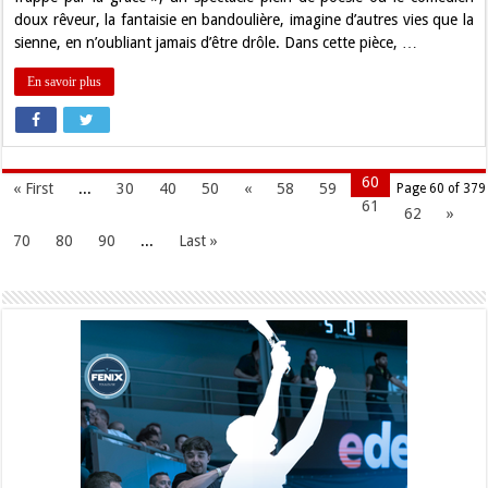
doux rêveur, la fantaisie en bandoulière, imagine d’autres vies que la
sienne, en n’oubliant jamais d’être drôle. Dans cette pièce, …
En savoir plus
60
« First
...
30
40
50
«
58
59
Page 60 of 379
61
62
»
70
80
90
...
Last »