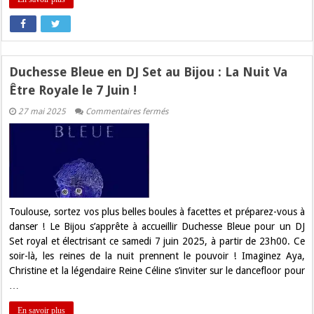
Duchesse Bleue en DJ Set au Bijou : La Nuit Va
Être Royale le 7 Juin !
sur
27 mai 2025
Commentaires fermés
Duchesse
Bleue
en
DJ
Set
au
Bijou
:
La
Nuit
Toulouse, sortez vos plus belles boules à facettes et préparez-vous à
Va
danser ! Le Bijou s’apprête à accueillir Duchesse Bleue pour un DJ
Être
Royale
Set royal et électrisant ce samedi 7 juin 2025, à partir de 23h00. Ce
le
soir-là, les reines de la nuit prennent le pouvoir ! Imaginez Aya,
7
Juin
Christine et la légendaire Reine Céline s’inviter sur le dancefloor pour
!
…
En savoir plus