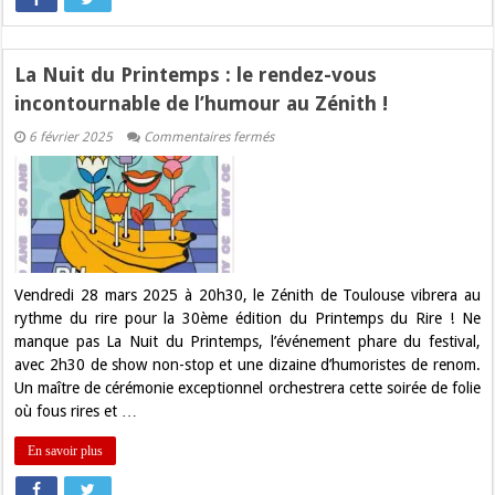
La Nuit du Printemps : le rendez-vous
incontournable de l’humour au Zénith !
sur
6 février 2025
Commentaires fermés
La
Nuit
du
Printemps
:
le
rendez-
vous
incontournable
de
Vendredi 28 mars 2025 à 20h30, le Zénith de Toulouse vibrera au
l’humour
rythme du rire pour la 30ème édition du Printemps du Rire ! Ne
au
Zénith
manque pas La Nuit du Printemps, l’événement phare du festival,
!
avec 2h30 de show non-stop et une dizaine d’humoristes de renom.
Un maître de cérémonie exceptionnel orchestrera cette soirée de folie
où fous rires et …
En savoir plus