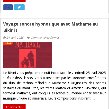
Voyage sonore hypnotique avec Mathame au
Bikini !
sur
24 avril 2025
Commentaires fermés
Voyage
sonore
hypnotique
avec
Mathame
au
Bikini
!
Le Bikini vous prépare une nuit inoubliable le vendredi 25 avril 2025
! Dès 23h55, laissez-vous transporter par les sonorités envoûtantes
du duo de techno mélodique Mathame ! Originaires des pentes
solitaires du mont Etna, les frères Matteo et Amedeo Giovanelli, qui
forment Mathame, ont conquis les scènes du monde entier avec leur
musique unique et immersive. Leurs compositions inspirent …
En savoir plus