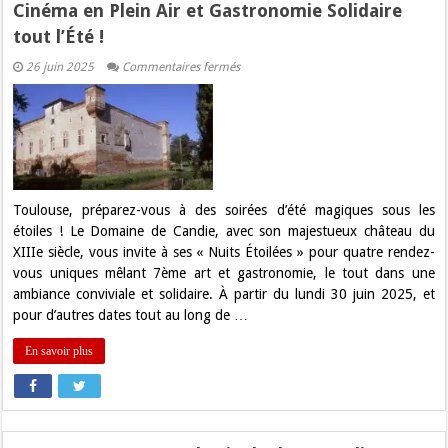
Cinéma en Plein Air et Gastronomie Solidaire
tout l’Été !
sur
26 juin 2025
Commentaires fermés
Les
Nuits
Étoilées
du
Domaine
de
Candie
:
Cinéma
en
Toulouse, préparez-vous à des soirées d’été magiques sous les
Plein
étoiles ! Le Domaine de Candie, avec son majestueux château du
Air
et
XIIIe siècle, vous invite à ses « Nuits Étoilées » pour quatre rendez-
Gastronomie
vous uniques mêlant 7ème art et gastronomie, le tout dans une
Solidaire
tout
ambiance conviviale et solidaire. À partir du lundi 30 juin 2025, et
l’Été
pour d’autres dates tout au long de …
!
En savoir plus