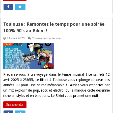
Toulouse : Remontez le temps pour une soirée
100% 90’s au Bikini !
sur
11 avril 2025
Commentaires fermés
Toulouse
:
Remontez
le
temps
pour
une
soirée
100%
90’s
Préparez-vous à un voyage dans le temps musical ! Le samedi 12
au
avril 2025 à 23h55, Le Bikini à Toulouse vous replonge au cœur des
Bikini
!
années 90 pour une soirée mémorable ! Laissez-vous emporter par
un mix explosif de pop, rock et électro, qui a marqué cette décennie
riche en styles et en émotions. Le Bikini vous promet une nuit …
En savoir plus