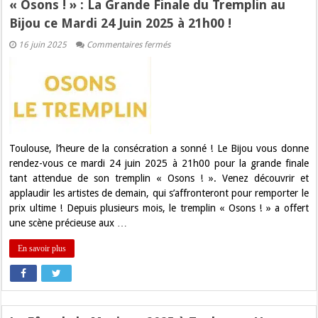
« Osons ! » : La Grande Finale du Tremplin au
Bijou ce Mardi 24 Juin 2025 à 21h00 !
sur
16 juin 2025
Commentaires fermés
« Osons
! »
:
La
Grande
Finale
du
Tremplin
au
Bijou
Toulouse, l’heure de la consécration a sonné ! Le Bijou vous donne
ce
rendez-vous ce mardi 24 juin 2025 à 21h00 pour la grande finale
Mardi
24
tant attendue de son tremplin « Osons ! ». Venez découvrir et
Juin
applaudir les artistes de demain, qui s’affronteront pour remporter le
2025
à
prix ultime ! Depuis plusieurs mois, le tremplin « Osons ! » a offert
21h00
une scène précieuse aux …
!
En savoir plus