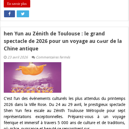
En savoir plus
hen Yun au Zénith de Toulouse : le grand
spectacle de 2026 pour un voyage au cœur de la
Chine antique
sur
23 avril 2026
Commentaires fermés
hen
Yun
au
Zénith
de
Toulouse
:
le
grand
spectacle
C’est l’un des événements culturels les plus attendus du printemps
de
2026 dans la Ville Rose. Du 24 au 29 avril, le prestigieux spectacle
2026
pour
Shen Yun fera escale au Zénith Toulouse Métropole pour sept
un
représentations exceptionnelles. Préparez-vous à un voyage
voyage
au
féerique et immersif à travers 5 000 ans de culture et de traditions,
cœur
où grâce, puissance et beauté se rencontrent sur …