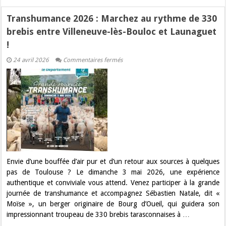
Transhumance 2026 : Marchez au rythme de 330
brebis entre Villeneuve-lès-Bouloc et Launaguet
!
sur
24 avril 2026
Commentaires fermés
Transhumance
2026
:
Marchez
au
rythme
de
330
brebis
entre
Villeneuve-
lès-
Bouloc
et
Envie d’une bouffée d’air pur et d’un retour aux sources à quelques
Launaguet
pas de Toulouse ? Le dimanche 3 mai 2026, une expérience
!
authentique et conviviale vous attend. Venez participer à la grande
journée de transhumance et accompagnez Sébastien Natale, dit «
Moïse », un berger originaire de Bourg d’Oueil, qui guidera son
impressionnant troupeau de 330 brebis tarasconnaises à …