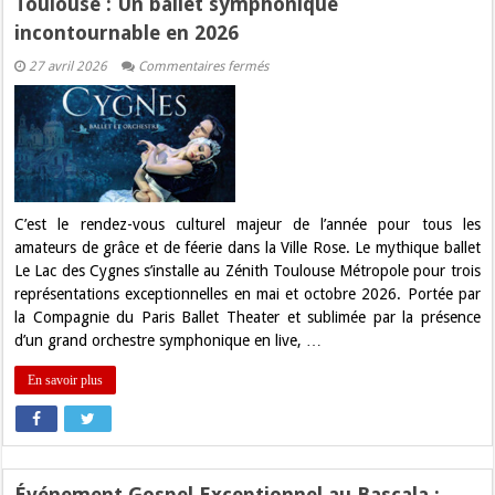
Toulouse : Un ballet symphonique
incontournable en 2026
sur
27 avril 2026
Commentaires fermés
Le
Lac
des
Cygnes
enchante
le
Zénith
de
Toulouse
:
C’est le rendez-vous culturel majeur de l’année pour tous les
Un
amateurs de grâce et de féerie dans la Ville Rose. Le mythique ballet
ballet
symphonique
Le Lac des Cygnes s’installe au Zénith Toulouse Métropole pour trois
incontournable
représentations exceptionnelles en mai et octobre 2026. Portée par
en
2026
la Compagnie du Paris Ballet Theater et sublimée par la présence
d’un grand orchestre symphonique en live, …
En savoir plus
Événement Gospel Exceptionnel au Bascala :