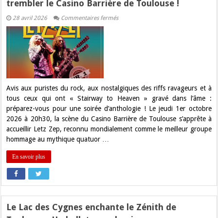
trembler le Casino Barrière de Toulouse !
sur
28 avril 2026
Commentaires fermés
Letz
Zep
:
La
résurrection
de
Led
Zeppelin
fait
trembler
Avis aux puristes du rock, aux nostalgiques des riffs ravageurs et à
le
tous ceux qui ont « Stairway to Heaven » gravé dans l’âme :
Casino
Barrière
préparez-vous pour une soirée d’anthologie ! Le jeudi 1er octobre
de
2026 à 20h30, la scène du Casino Barrière de Toulouse s’apprête à
Toulouse
!
accueillir Letz Zep, reconnu mondialement comme le meilleur groupe
hommage au mythique quatuor …
En savoir plus
Le Lac des Cygnes enchante le Zénith de