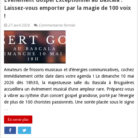
Laissez-vous emporter par la magie de 100 voix
!
sur
27 avril 2026
Commentaires fermés
Événement
Gospel
Exceptionnel
au
Bascala
:
Laissez-
vous
emporter
par
Amateurs de frissons musicaux et d’énergies communicatives, cochez
la
immédiatement cette date dans votre agenda ! Le dimanche 10 mai
magie
de
2026 dès 18h30, la majestueuse salle du Bascala à Bruguières
100
accueillera un événement musical d’une ampleur rare. Préparez-vous
voix
!
à vibrer au rythme d’un concert gospel grandiose, porté par l’énergie
de plus de 100 choristes passionnés. Une soirée placée sous le signe
…
En savoir plus