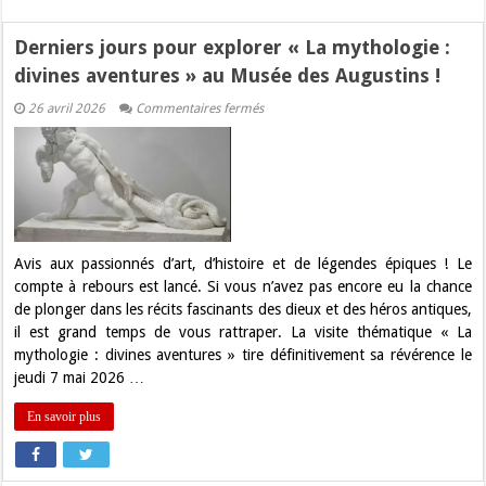
Derniers jours pour explorer « La mythologie :
divines aventures » au Musée des Augustins !
sur
26 avril 2026
Commentaires fermés
Derniers
jours
pour
explorer
« La
mythologie
:
divines
aventures »
au
Avis aux passionnés d’art, d’histoire et de légendes épiques ! Le
Musée
compte à rebours est lancé. Si vous n’avez pas encore eu la chance
des
Augustins
de plonger dans les récits fascinants des dieux et des héros antiques,
!
il est grand temps de vous rattraper. La visite thématique « La
mythologie : divines aventures » tire définitivement sa révérence le
jeudi 7 mai 2026 …
En savoir plus