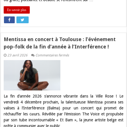
de
la
Chine
En savoir plus
antique
Mentissa en concert à Toulouse : l’événement
pop-folk de la fin d’année à l’Interférence !
sur
23 avril 2026
Commentaires fermés
Mentissa
en
concert
à
Toulouse
:
l’événement
pop-
folk
de
La fin d’année 2026 s’annonce vibrante dans la Ville Rose ! Le
la
vendredi 4 décembre prochain, la talentueuse Mentissa posera ses
fin
d’année
valises à l’Interférence (Balma) pour un concert qui promet de
à
réchauffer les cœurs. Révélée par l’émission The Voice et propulsée
l’Interférence
!
par son tube incontournable « Et Bam », la jeune artiste belge est
prête à communier avec le public …