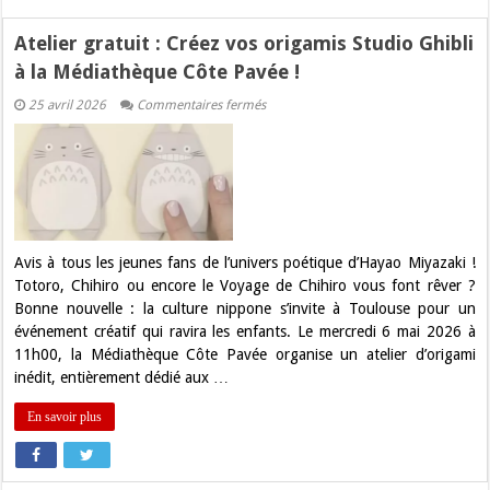
Atelier gratuit : Créez vos origamis Studio Ghibli
à la Médiathèque Côte Pavée !
sur
25 avril 2026
Commentaires fermés
Atelier
gratuit
:
Créez
vos
origamis
Studio
Ghibli
à
la
Avis à tous les jeunes fans de l’univers poétique d’Hayao Miyazaki !
Médiathèque
Totoro, Chihiro ou encore le Voyage de Chihiro vous font rêver ?
Côte
Pavée
Bonne nouvelle : la culture nippone s’invite à Toulouse pour un
!
événement créatif qui ravira les enfants. Le mercredi 6 mai 2026 à
11h00, la Médiathèque Côte Pavée organise un atelier d’origami
inédit, entièrement dédié aux …
En savoir plus