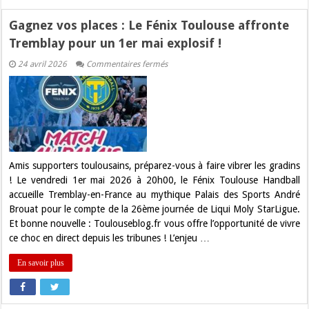
Gagnez vos places : Le Fénix Toulouse affronte
Tremblay pour un 1er mai explosif !
sur
24 avril 2026
Commentaires fermés
Gagnez
vos
places
:
Le
Fénix
Toulouse
affronte
Tremblay
pour
Amis supporters toulousains, préparez-vous à faire vibrer les gradins
un
! Le vendredi 1er mai 2026 à 20h00, le Fénix Toulouse Handball
1er
mai
accueille Tremblay-en-France au mythique Palais des Sports André
explosif
Brouat pour le compte de la 26ème journée de Liqui Moly StarLigue.
!
Et bonne nouvelle : Toulouseblog.fr vous offre l’opportunité de vivre
ce choc en direct depuis les tribunes ! L’enjeu …
En savoir plus