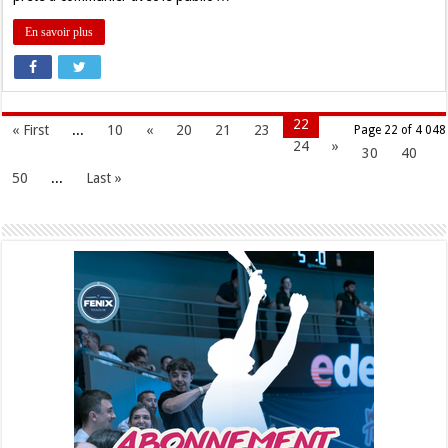
En savoir plus
22
« First
...
10
«
20
21
23
Page 22 of 4 048
24
»
30
40
50
...
Last »