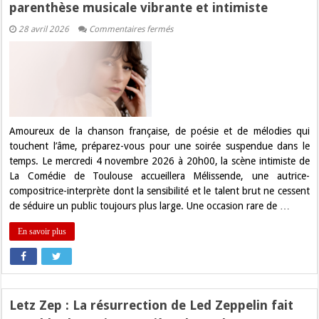
parenthèse musicale vibrante et intimiste
sur
28 avril 2026
Commentaires fermés
Mélissende
à
La
Comédie
de
Toulouse
:
Une
parenthèse
musicale
Amoureux de la chanson française, de poésie et de mélodies qui
vibrante
touchent l’âme, préparez-vous pour une soirée suspendue dans le
et
intimiste
temps. Le mercredi 4 novembre 2026 à 20h00, la scène intimiste de
La Comédie de Toulouse accueillera Mélissende, une autrice-
compositrice-interprète dont la sensibilité et le talent brut ne cessent
de séduire un public toujours plus large. Une occasion rare de …
En savoir plus
Letz Zep : La résurrection de Led Zeppelin fait