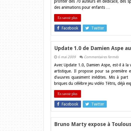
profiter des 70 auteurs en dédicace, des s
des animations pour enfants …
En savoir plus
Facebook
Twitter
Update 1.0 de Damien Aspe a
sur
6 mai 2009
Commentaires fermés
Update
Avec Update 1.0, Damien Aspe, est-il à la 
1.0
de
artistique. Il propose pour sa première 
Damien
d’œuvres quasiment inédites. Mis à part 
Aspe
au
briques du célèbre jeu vidéo Tétris, déjà
lieu
commu
En savoir plus
Facebook
Twitter
Bruno Marty expose à Toulou