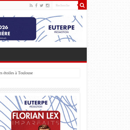
s étoiles à Toulouse