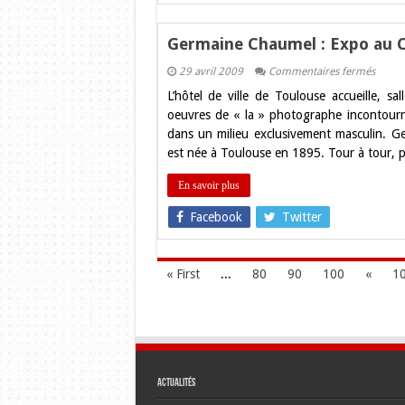
Germaine Chaumel : Expo au Ca
sur
29 avril 2009
Commentaires fermés
Germa
L’hôtel de ville de Toulouse accueille, s
Chaum
:
oeuvres de « la » photographe incontour
Expo
dans un milieu exclusivement masculin. G
au
Capito
est née à Toulouse en 1895. Tour à tour, p
!
En savoir plus
Facebook
Twitter
« First
...
80
90
100
«
1
Actualités