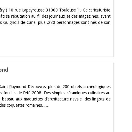
ry ( 10 rue Lapeyrousse 31000 Toulouse ) . Ce caricaturiste
bâti sa réputation au fil des journaux et des magazines, avant
es Guignols de Canal plus .280 personnages sont nés de son
e
ond
aint Raymond Découvrez plus de 200 objets archéologiques
es fouilles de l’été 2008. Des simples céramiques culinaires au
 bateau aux maquettes d’architecture navale, des lingots de
d des coquettes romaines. …
d