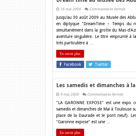
sur
18 mai 2009
Commentaires fermés
Dream
Jusqu’au 30 août 2009 au Musée des Abbat
time
au
en diptyque "DreamTime – Temps du rêve
Musée
simultanément dans la grotte du Mas-d’Azil
des
Abbato
aventure singulière. Le titre emprunté à l
très particulière à …
En savoir plus
Facebook
Twitter
Les samedis et dimanches à la
sur
9 mai 2009
Commentaires fermés
Les
"LA GARONNE EXPOSE" est une expo colle
samedis
et
samedis et dimanches de Mai à Toulouse su
dimanc
place de la Daurade et le pont neuf). L
à
la
"Garonne expose" est une …
Garonn
!
En savoir plus