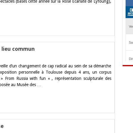
pectacles (basés cette année sur la Rose Ecarlate de Lyfoung),
u lieu commun
veille d’un changement de cap radical au sein de sa démarche
exposition personnelle à Toulouse depuis 4 ans, un corpus
» From Russia with fun « , représentation sculpturale des
 exposée au Musée des …
n
se