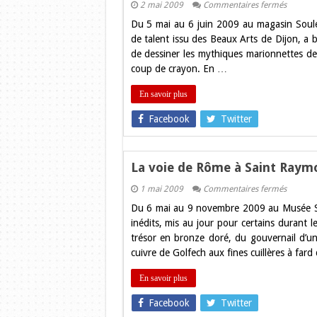
sur
2 mai 2009
Commentaires fermés
Bruno
Du 5 mai au 6 juin 2009 au magasin Soulé
Marty
expose
de talent issu des Beaux Arts de Dijon, a 
à
de dessiner les mythiques marionnettes d
Toulous
coup de crayon. En …
En savoir plus
Facebook
Twitter
La voie de Rôme à Saint Raym
sur
1 mai 2009
Commentaires fermés
La
Du 6 mai au 9 novembre 2009 au Musée S
voie
de
inédits, mis au jour pour certains durant l
Rôme
trésor en bronze doré, du gouvernail d’un
à
Saint
cuivre de Golfech aux fines cuillères à far
Raymon
En savoir plus
Facebook
Twitter