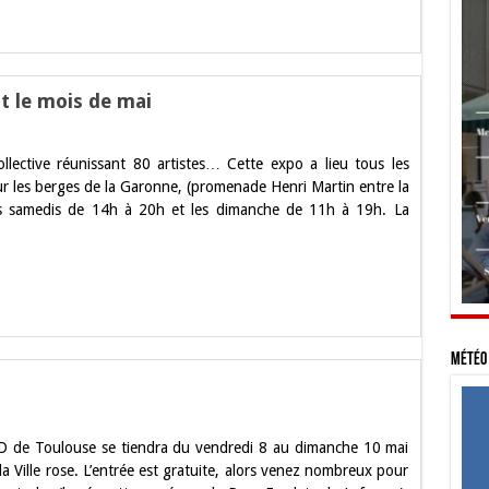
t le mois de mai
ctive réunissant 80 artistes… Cette expo a lieu tous les
e
r les berges de la Garonne, (promenade Henri Martin entre la
es samedis de 14h à 20h et les dimanche de 11h à 19h. La
Météo 
 BD de Toulouse se tiendra du vendredi 8 au dimanche 10 mai
la Ville rose. L’entrée est gratuite, alors venez nombreux pour
e