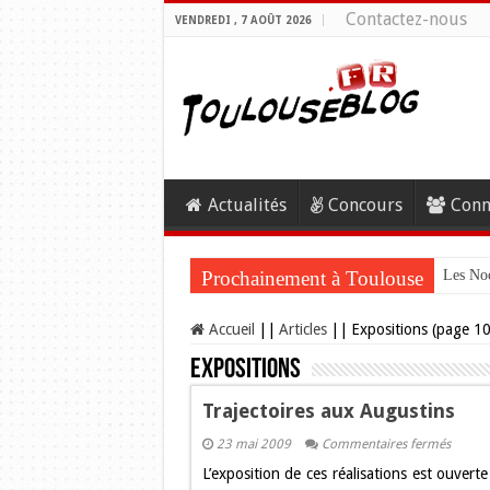
Contactez-nous
VENDREDI , 7 AOÛT 2026
Actualités
Concours
Conn
Prochainement à Toulouse
Les Noc
Accueil
||
Articles
||
Expositions (page 1
Expositions
Trajectoires aux Augustins
sur
23 mai 2009
Commentaires fermés
Traject
L’exposition de ces réalisations est ouver
aux
August