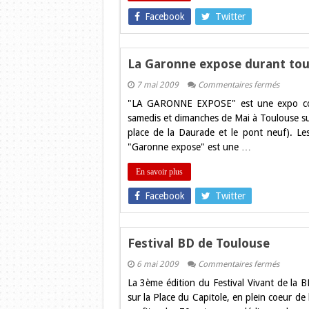
Facebook
Twitter
La Garonne expose durant tou
sur
7 mai 2009
Commentaires fermés
La
"LA GARONNE EXPOSE" est une expo colle
Garonn
expose
samedis et dimanches de Mai à Toulouse su
durant
place de la Daurade et le pont neuf). L
tout
le
"Garonne expose" est une …
mois
de
mai
En savoir plus
Facebook
Twitter
Festival BD de Toulouse
sur
6 mai 2009
Commentaires fermés
Festival
La 3ème édition du Festival Vivant de la
BD
de
sur la Place du Capitole, en plein coeur de 
Toulous