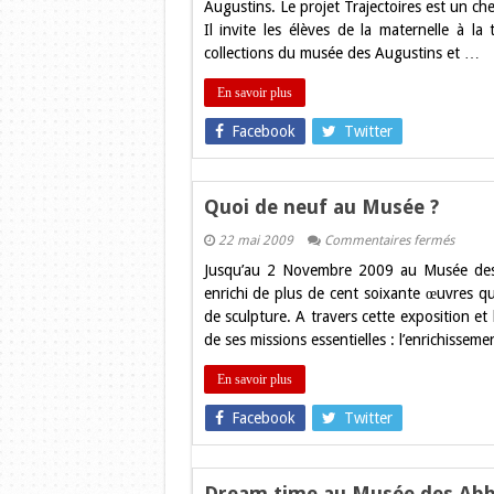
Augustins. Le projet Trajectoires est un ch
Il invite les élèves de la maternelle à la 
collections du musée des Augustins et …
En savoir plus
Facebook
Twitter
Quoi de neuf au Musée ?
sur
22 mai 2009
Commentaires fermés
Quoi
Jusqu’au 2 Novembre 2009 au Musée des
de
neuf
enrichi de plus de cent soixante œuvres qu
au
de sculpture. A travers cette exposition et 
Musée
?
de ses missions essentielles : l’enrichissem
En savoir plus
Facebook
Twitter
Dream time au Musée des Abb