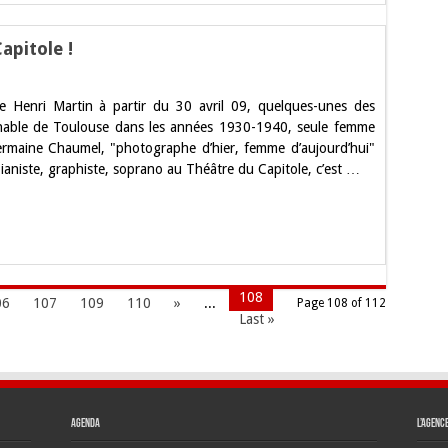
pitole !
ine
alle Henri Martin à partir du 30 avril 09, quelques-unes des
el
nable de Toulouse dans les années 1930-1940, seule femme
ermaine Chaumel, "photographe d’hier, femme d’aujourd’hui"
le
ianiste, graphiste, soprano au Théâtre du Capitole, c’est …
108
06
107
109
110
»
...
Page 108 of 112
Last »
Agenda
L’agenc