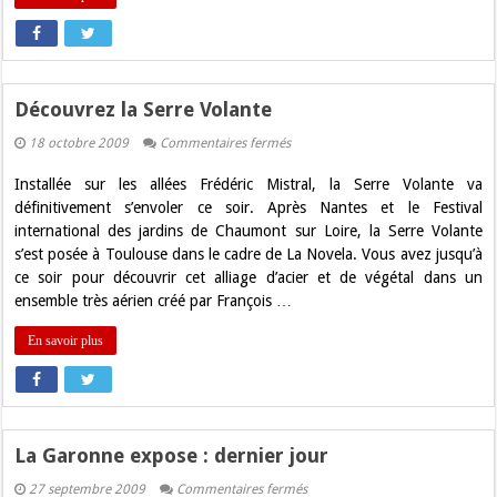
Découvrez la Serre Volante
sur
18 octobre 2009
Commentaires fermés
Découvrez
la
Installée sur les allées Frédéric Mistral, la Serre Volante va
Serre
Volante
définitivement s’envoler ce soir. Après Nantes et le Festival
international des jardins de Chaumont sur Loire, la Serre Volante
s’est posée à Toulouse dans le cadre de La Novela. Vous avez jusqu’à
ce soir pour découvrir cet alliage d’acier et de végétal dans un
ensemble très aérien créé par François …
En savoir plus
La Garonne expose : dernier jour
sur
27 septembre 2009
Commentaires fermés