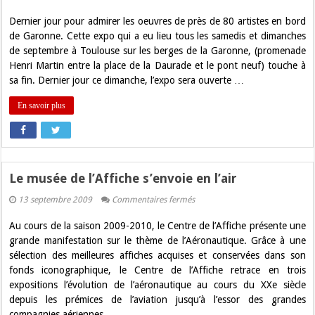
La
Garonne
Dernier jour pour admirer les oeuvres de près de 80 artistes en bord
expose
:
de Garonne. Cette expo qui a eu lieu tous les samedis et dimanches
dernier
de septembre à Toulouse sur les berges de la Garonne, (promenade
jour
Henri Martin entre la place de la Daurade et le pont neuf) touche à
sa fin. Dernier jour ce dimanche, l’expo sera ouverte …
En savoir plus
Le musée de l’Affiche s’envoie en l’air
sur
13 septembre 2009
Commentaires fermés
Le
musée
Au cours de la saison 2009-2010, le Centre de l’Affiche présente une
de
l’Affiche
grande manifestation sur le thème de l’Aéronautique. Grâce à une
s’envoie
sélection des meilleures affiches acquises et conservées dans son
en
l’air
fonds iconographique, le Centre de l’Affiche retrace en trois
expositions l’évolution de l’aéronautique au cours du XXe siècle
depuis les prémices de l’aviation jusqu’à l’essor des grandes
compagnies aériennes. …