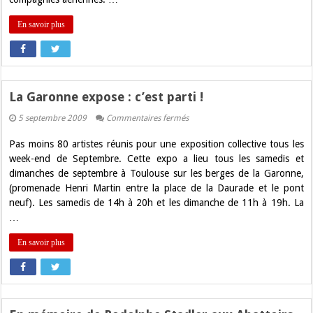
En savoir plus
La Garonne expose : c’est parti !
sur
5 septembre 2009
Commentaires fermés
La
Garonne
Pas moins 80 artistes réunis pour une exposition collective tous les
expose
:
week-end de Septembre. Cette expo a lieu tous les samedis et
c’est
dimanches de septembre à Toulouse sur les berges de la Garonne,
parti
!
(promenade Henri Martin entre la place de la Daurade et le pont
neuf). Les samedis de 14h à 20h et les dimanche de 11h à 19h. La
…
En savoir plus