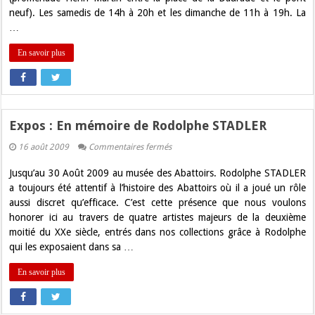
septembre
neuf). Les samedis de 14h à 20h et les dimanche de 11h à 19h. La
…
En savoir plus
Expos : En mémoire de Rodolphe STADLER
sur
16 août 2009
Commentaires fermés
Expos
:
Jusqu’au 30 Août 2009 au musée des Abattoirs. Rodolphe STADLER
En
mémoire
a toujours été attentif à l’histoire des Abattoirs où il a joué un rôle
de
aussi discret qu’efficace. C’est cette présence que nous voulons
Rodolphe
STADLER
honorer ici au travers de quatre artistes majeurs de la deuxième
moitié du XXe siècle, entrés dans nos collections grâce à Rodolphe
qui les exposaient dans sa …
En savoir plus