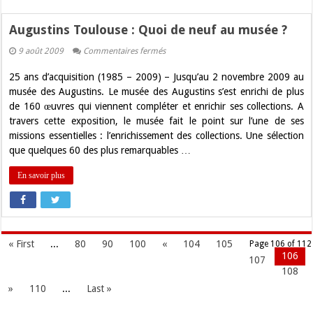
Augustins Toulouse : Quoi de neuf au musée ?
sur
9 août 2009
Commentaires fermés
Augustins
Toulouse
25 ans d’acquisition (1985 – 2009) – Jusqu’au 2 novembre 2009 au
:
Quoi
musée des Augustins. Le musée des Augustins s’est enrichi de plus
de
de 160 œuvres qui viennent compléter et enrichir ses collections. A
neuf
au
travers cette exposition, le musée fait le point sur l’une de ses
musée
missions essentielles : l’enrichissement des collections. Une sélection
?
que quelques 60 des plus remarquables …
En savoir plus
« First
...
80
90
100
«
104
105
Page 106 of 112
106
107
108
»
110
...
Last »