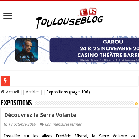
Les Nocturnes de la Cité de l’espace 2026 : l’événement incontournable de l’é
Accueil
||
Articles
||
Expositions (page 106)
Expositions
Découvrez la Serre Volante
sur
18 octobre 2009
Commentaires fermés
Découvrez
la
Installée sur les allées Frédéric Mistral, la Serre Volante va
Serre