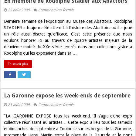
En mémoire de Rodolphe Stadler aux Abattoirs
sur
25 août 2009
Commentaires fermés
En
mémoire
Dernière semaine de l’exposition au Musée des Abattoirs. Rodolphe
de
Rodolphe
STADLER a toujours été attentif à l’histoire des Abattoirs où il a joué
Stadler
un rôle aussi discret qu’efficace. C’est cette présence que nous
aux
Abattoirs
voulons honorer ici au travers de quatre artistes majeurs de la
deuxième moitié du XXe siècle, entrés dans nos collections grâce à
Rodolphe qui les exposaient dans sa …
En savoir plus
La Garonne expose les week-ends de septembre
sur
25 août 2009
Commentaires fermés
La
Garonne
"LA GARONNE EXPOSE tous les week-end. Il s’agit d’une expo
expose
les
collective réunissant 80 artistes… Cette expo a lieu tous les samedis
week-
et dimanches de septembre à Toulouse sur les berges de la Garonne,
ends
de
(promenade Henri Martin entre la place de la Daurade et le pont