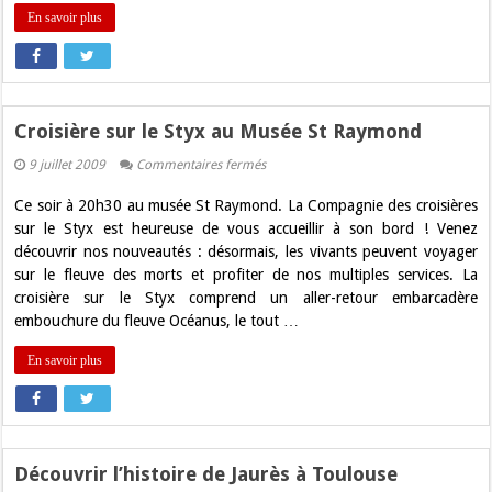
En savoir plus
Croisière sur le Styx au Musée St Raymond
sur
9 juillet 2009
Commentaires fermés
Croisière
sur
Ce soir à 20h30 au musée St Raymond. La Compagnie des croisières
le
Styx
sur le Styx est heureuse de vous accueillir à son bord ! Venez
au
découvrir nos nouveautés : désormais, les vivants peuvent voyager
Musée
St
sur le fleuve des morts et profiter de nos multiples services. La
Raymond
croisière sur le Styx comprend un aller-retour embarcadère
embouchure du fleuve Océanus, le tout …
En savoir plus
Découvrir l’histoire de Jaurès à Toulouse