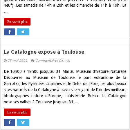
neuf). Les samedis de 14h à 20h et les dimanche de 11h à 19h. La
…
En savoir plus
La Catalogne expose à Toulouse
sur
25 mai 2009
Commentaires fermés
La
Catalogne
De 10h00 à 18h00 jusqu’au 31 Mai au Muséum d’histoire Naturelle
expose
à
Découvrez au Museum de Toulouse le parc volcanique de la
Toulouse
Garrotxa, les Pyrénées catalanes et le Delta de l’Ebre, les plus beaux
sites naturels de la Catalogne à travers le regard de l’un des meilleurs
photographes nature d’Europe, Louis-Marie Préau. La Catalogne
pose ses valises à Toulouse jusqu’au 31 …
En savoir plus