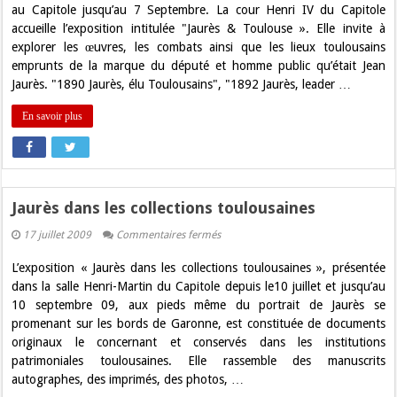
Toulouse"
au Capitole jusqu’au 7 Septembre. La cour Henri IV du Capitole
au
accueille l’exposition intitulée "Jaurès & Toulouse ». Elle invite à
Capitole
explorer les œuvres, les combats ainsi que les lieux toulousains
emprunts de la marque du député et homme public qu’était Jean
Jaurès. "1890 Jaurès, élu Toulousains", "1892 Jaurès, leader …
En savoir plus
Jaurès dans les collections toulousaines
sur
17 juillet 2009
Commentaires fermés
Jaurès
dans
L’exposition « Jaurès dans les collections toulousaines », présentée
les
collections
dans la salle Henri-Martin du Capitole depuis le10 juillet et jusqu’au
toulousaines
10 septembre 09, aux pieds même du portrait de Jaurès se
promenant sur les bords de Garonne, est constituée de documents
originaux le concernant et conservés dans les institutions
patrimoniales toulousaines. Elle rassemble des manuscrits
autographes, des imprimés, des photos, …