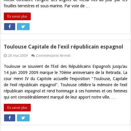
fouilles terrestres et sous-marine. Par voie de …
En savoir plus
Toulouse Capitale de l’exil républicain espagnol
sur
28 mai 2009
Commentaires fermés
Toulouse
Capitale
Toulouse se souvient de l’Exil des Républicains Espagnols jusqu’au
de
l’exil
14 Juin 2009 2009 marque le 70ème anniversaire de la Retirada. La
républicain
cour Henri IV du Capitole accueille l’exposition "Toulouse, Capitale
espagnol
de l’exil républicain espagnol". Toulouse célèbre la mémoire de l’exil
républicain espagnol et rend hommage à ces hommes et ces femmes
qui ont considérablement marqué de leur apport notre ville. …
En savoir plus