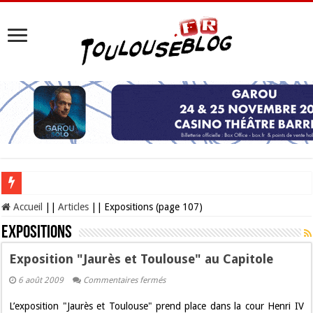
Les Nocturnes de la Cité de l’espace 2026 : l’événement incontournable de l’é
Accueil
||
Articles
||
Expositions (page 107)
Expositions
Exposition "Jaurès et Toulouse" au Capitole
sur
6 août 2009
Commentaires fermés
Exposition
"Jaurès
L’exposition "Jaurès et Toulouse" prend place dans la cour Henri IV
et