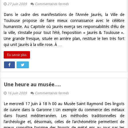
sur
27 juin 2009
Commentaires fermés
Découvrir
l’histoire
Dans le cadre des manifestations de l’Année Jaurès, la Ville de
de
Jaurès
Toulouse propose de faire mieux connaissance avec le célèbre
à
humaniste. Au Capitole où Jaurès exerça ses responsabilités d’élu de
Toulouse
la ville, s’installe pour tout l’été, l’exposition « Jaurès & Toulouse ».
Une grande fresque, située en arrière plan, restitue le lien très fort
qui unit Jaurès à la ville rose. À …
En savoir plus
Une heure au musée….
sur
16 juin 2009
Commentaires fermés
Une
heure
Le mercredi 17 Juin à 18 h 00 au Musée Saint Raymond Des lingots
au
musée….
de cuivre dans la Garonne ! Un exemple du commerce des métaux
dans l’ouest méditerranéen. Les méthodes traditionnelles de
l’archéologie et, désormais, celles de l’archéométrie permettent de
mieux connaître l’origine des lingots de métal mis au jour par les