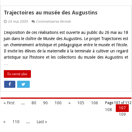
Trajectoires au musée des Augustins
sur
24 mai 2009
Commentaires fermés
Trajectoires
au
L’exposition de ces réalisations est ouverte au public du 26 mai au 18
musée
des
juin dans le cloître de Musée des Augustins. Le projet Trajectoires est
Augustins
un cheminement artistique et pédagogique entre le musée et l’école.
Il invite les élèves de la maternelle à la terminale à cultiver un regard
artistique sur l’histoire et les collections du musée des Augustins et
…
En savoir plus
« First
...
80
90
100
«
105
106
Page 107 of 112
107
108
109
»
110
...
Last »