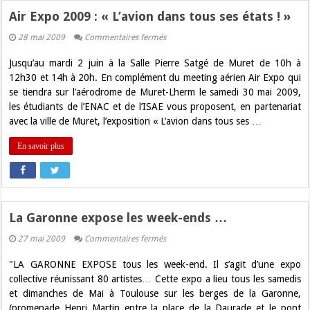
Air Expo 2009 : « L’avion dans tous ses états ! »
sur
28 mai 2009
Commentaires fermés
Air
Expo
Jusqu’au mardi 2 juin à la Salle Pierre Satgé de Muret de 10h à
2009
:
12h30 et 14h à 20h. En complément du meeting aérien Air Expo qui
«
se tiendra sur l’aérodrome de Muret-Lherm le samedi 30 mai 2009,
L’avion
dans
les étudiants de l’ENAC et de l’ISAE vous proposent, en partenariat
tous
avec la ville de Muret, l’exposition « L’avion dans tous ses …
ses
états
!
En savoir plus
»
La Garonne expose les week-ends …
sur
27 mai 2009
Commentaires fermés
La
Garonne
"LA GARONNE EXPOSE tous les week-end. Il s’agit d’une expo
expose
les
collective réunissant 80 artistes… Cette expo a lieu tous les samedis
week-
et dimanches de Mai à Toulouse sur les berges de la Garonne,
ends
…
(promenade Henri Martin entre la place de la Daurade et le pont