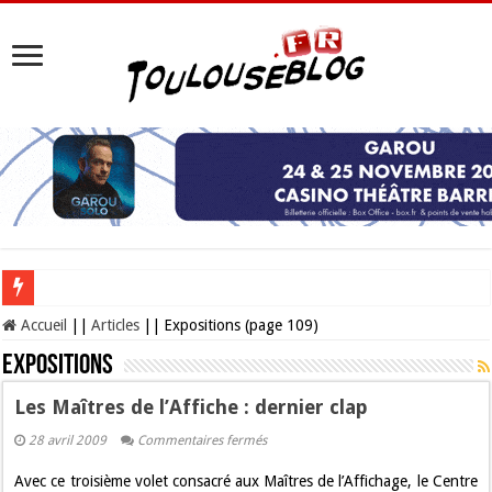
Les Nocturnes de la Cité de l’espace 2026 : l’événement incontournable de l’é
Accueil
||
Articles
||
Expositions (page 109)
Expositions
Les Maîtres de l’Affiche : dernier clap
sur
28 avril 2009
Commentaires fermés
Les
Maîtres
Avec ce troisième volet consacré aux Maîtres de l’Affichage, le Centre
de