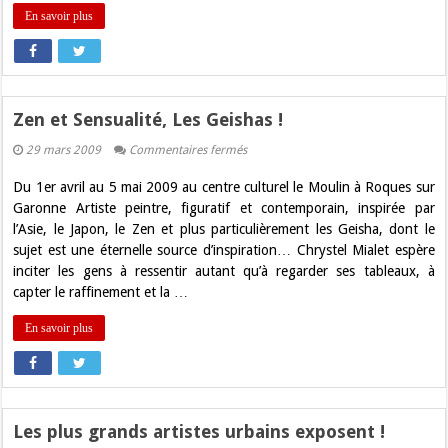
En savoir plus
Zen et Sensualité, Les Geishas !
sur
29 mars 2009
Commentaires fermés
Zen
et
Du 1er avril au 5 mai 2009 au centre culturel le Moulin à Roques sur
Sensualité,
Les
Garonne Artiste peintre, figuratif et contemporain, inspirée par
Geishas
l’Asie, le Japon, le Zen et plus particulièrement les Geisha, dont le
!
sujet est une éternelle source d’inspiration… Chrystel Mialet espère
inciter les gens à ressentir autant qu’à regarder ses tableaux, à
capter le raffinement et la …
En savoir plus
Les plus grands artistes urbains exposent !