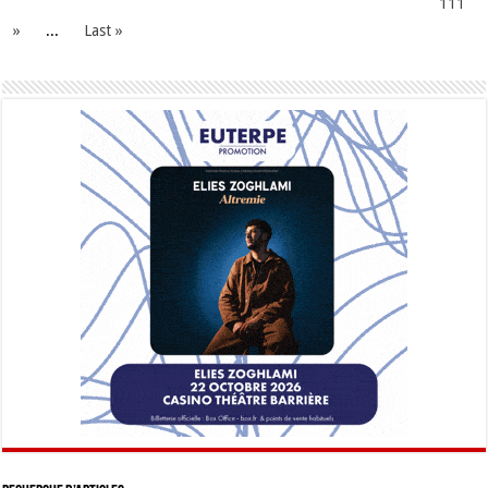
111
»
...
Last »