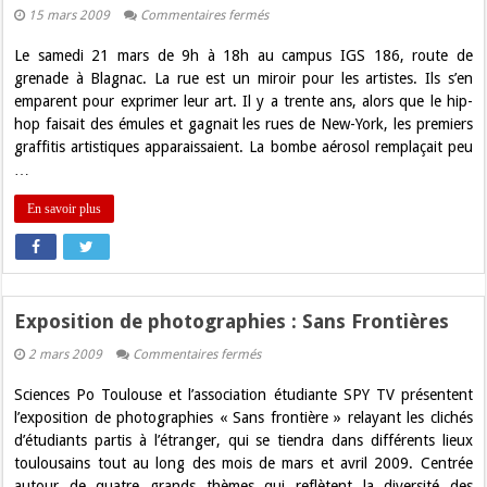
sur
15 mars 2009
Commentaires fermés
Les
plus
Le samedi 21 mars de 9h à 18h au campus IGS 186, route de
grands
artistes
grenade à Blagnac. La rue est un miroir pour les artistes. Ils s’en
urbains
emparent pour exprimer leur art. Il y a trente ans, alors que le hip-
exposent
!
hop faisait des émules et gagnait les rues de New-York, les premiers
graffitis artistiques apparaissaient. La bombe aérosol remplaçait peu
…
En savoir plus
Exposition de photographies : Sans Frontières
sur
2 mars 2009
Commentaires fermés
Exposition
de
Sciences Po Toulouse et l’association étudiante SPY TV présentent
photographies
:
l’exposition de photographies « Sans frontière » relayant les clichés
Sans
d’étudiants partis à l’étranger, qui se tiendra dans différents lieux
Frontières
toulousains tout au long des mois de mars et avril 2009. Centrée
autour de quatre grands thèmes qui reflètent la diversité des