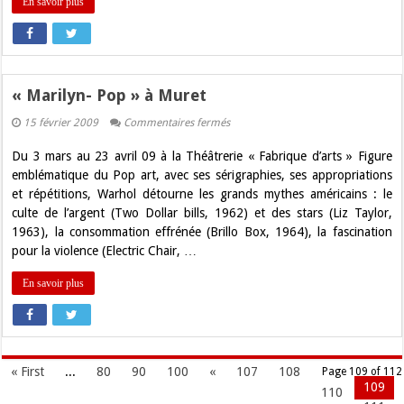
En savoir plus
« Marilyn- Pop » à Muret
sur
15 février 2009
Commentaires fermés
«
Marilyn-
Du 3 mars au 23 avril 09 à la Théâtrerie « Fabrique d’arts » Figure
Pop
»
emblématique du Pop art, avec ses sérigraphies, ses appropriations
à
et répétitions, Warhol détourne les grands mythes américains : le
Muret
culte de l’argent (Two Dollar bills, 1962) et des stars (Liz Taylor,
1963), la consommation effrénée (Brillo Box, 1964), la fascination
pour la violence (Electric Chair, …
En savoir plus
« First
...
80
90
100
«
107
108
Page 109 of 112
109
110