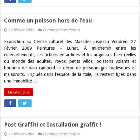
Comme un poisson hors de l’eau
sur
22 février 2009
Commentaires fermés
Comme
un
Exposition au Centre culturel des Mazades jusqu’au Vendredi 27
poisson
hors
Février 2009 Peintures – Lunat. À mi-chemin entre les
de
émerveillements, les fictions enfantines et les angoisses bien réelles
l’eau
du monde des adultes. Yoyos, petits vélos, poissons volants et
bonnets de bain campent le décor de personnages burlesques et
maladroits. Englués dans l’espace de la toile, ils restent figés dans
une immobilité …
En savoir plus
Post Graffiti et Installation graffit !
sur
22 février 2009
Commentaires fermés
Post