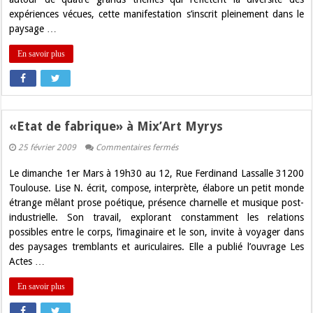
expériences vécues, cette manifestation s’inscrit pleinement dans le
paysage …
En savoir plus
«Etat de fabrique» à Mix’Art Myrys
sur
25 février 2009
Commentaires fermés
«Etat
de
Le dimanche 1er Mars à 19h30 au 12, Rue Ferdinand Lassalle 31200
fabrique»
à
Toulouse. Lise N. écrit, compose, interprète, élabore un petit monde
Mix’Art
étrange mêlant prose poétique, présence charnelle et musique post-
Myrys
industrielle. Son travail, explorant constamment les relations
possibles entre le corps, l’imaginaire et le son, invite à voyager dans
des paysages tremblants et auriculaires. Elle a publié l’ouvrage Les
Actes …
En savoir plus