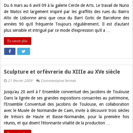
Graffiti
Du 6 mars au 6 avril 09 à la galerie Cercle de Arts. Le travail de Nuno
et
Installation
de Matos est largement inspiré par les graffitis des rues du Bairro
graffit
Alto de Lisbonne ainsi que ceux du Barri Gotic de Barcelone des
!
années 90 qu’il fréquente Toujours régulièrement. Il est d’autant
plus sensible et intrigué par ce mode d’expression qu’il a …
En savoir plus
Sculpture et orfèvrerie du XIIIe au XVe siècle
sur
21 février 2009
Commentaires fermés
Sculpture
et
Jusqu’au 20 avril à l’ Ensemble conventuel des Jacobins de Toulouse
orfèvrerie
du
Dans la lignée de ses grandes expositions consacrées au patrimoine,
XIIIe
l’Ensemble Conventuel des Jacobins de Toulouse, en collaboration
au
XVe
avec le Musée de Normandie de Caen, invite à découvrir trois siècles
siècle
de trésors de Haute et Basse-Normandie, pour la première fois
réunis, et qui disent l’étonnante vitalité de la production …