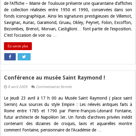
l’Affiche
de l’Affiche – Mairie de Toulouse présente une quarantaine d’affiches
:
de collection réalisées entre 1950 et 1990, conservées dans son
dernier
clap
fonds iconographique. Ainsi les signatures prestigieuses de Villemot,
Savignac, Auriac, Garamond, Gruau, Okley, Peynet, Folon, Excoffon,
Bezombes, Brenot, Morvan, Castiglioni… font partie de l’exposition.
C’est l’occasion de voir ou …
En savoir plus
Conférence au musée Saint Raymond !
sur
8 avril 2009
Commentaires fermés
Conférence
au
Le Jeudi 23 avril à 17 h 00 au Musée Saint Raymond ( place saint
musée
Saint
Sernin) Aux sources du style Empire : Les relevés antiques faits à
Raymond
Rome entre 1785 et 1790 par Pierre-François-Léonard Fontaine,
!
futur architecte de Napoléon Ier. Un fonds d’archives privées inédit
contenant des dizaines de croquis, lavis et aquarelles montre
comment Fontaine, pensionnaire de l’Académie de …