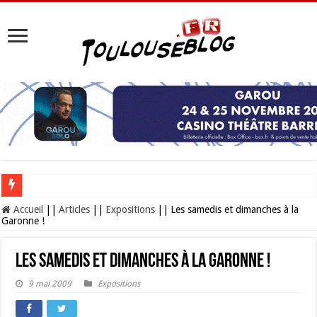
Les Nocturnes de la Cité de l’espace 2026 : l’événement incontournable de l’é
Accueil
||
Articles
||
Expositions
||
Les samedis et dimanches à la
Garonne !
Les samedis et dimanches à la Garonne !
9 mai 2009
Expositions