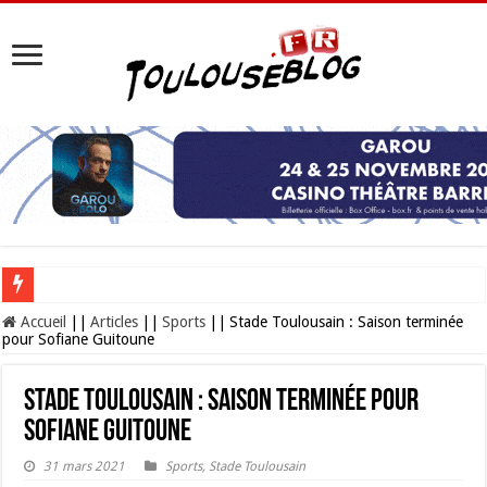
Les Nocturnes de la Cité de l’espace 2026 : l’événement incontournable de l’é
Accueil
||
Articles
||
Sports
||
Stade Toulousain : Saison terminée
pour Sofiane Guitoune
Stade Toulousain : Saison terminée pour
Sofiane Guitoune
31 mars 2021
Sports
,
Stade Toulousain