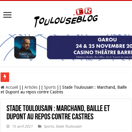
Les Nocturnes de la Cité de l’espace 2026 : l’événement incontournable de l’é
Accueil
||
Articles
||
Sports
||
Stade Toulousain : Marchand, Baille
et Dupont au repos contre Castres
Stade Toulousain : Marchand, Baille et
Dupont au repos contre Castres
15 avril 2021
Sports
,
Stade Toulousain