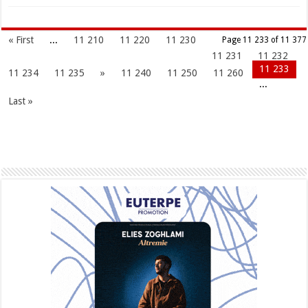
« First
...
11 210
11 220
11 230
Page 11 233 of 11 377
11 231
11 232
11 233
11 234
11 235
»
11 240
11 250
11 260
...
Last »