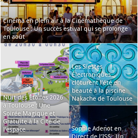
Cinéma en plein air à la Cinémathèque de
Toulouse : Un succès estival qui se prolonge
en août
Les Siestes
Électroniques
clôturent l’été en
beauté à la piscine
Nuit des Étoiles 2026
Nakache de Toulouse
à Toulouse : Une
Soirée Magique et
Gratuite à la Cité de
Sophie Adenot en
l’espace
Direct de l’ISS : Un