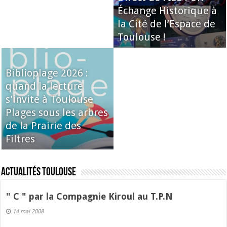
Échange Historique à
la Cité de l’Espace de
Toulouse !
Biblioplage 2026 :
quand la lecture
s’invite à Toulouse
Plages sous les arbres
de la Prairie des
Filtres
Actualités Toulouse
" C " par la Compagnie Kiroul au T.P.N
14 mai 2008