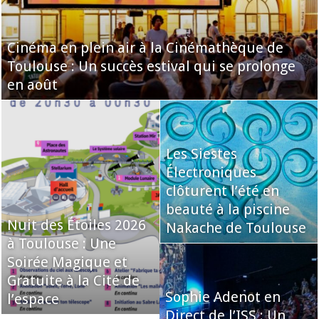
Cinéma en plein air à la Cinémathèque de
Toulouse : Un succès estival qui se prolonge
en août
Les Siestes
Électroniques
clôturent l’été en
beauté à la piscine
Nuit des Étoiles 2026
Nakache de Toulouse
à Toulouse : Une
Soirée Magique et
Gratuite à la Cité de
Sophie Adenot en
l’espace
Direct de l’ISS : Un