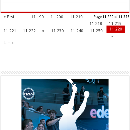
« First
...
11 190
11 200
11 210
Page 11 220 of 11 376
11 218
11 219
11 220
11 221
11 222
»
11 230
11 240
11 250
...
Last »