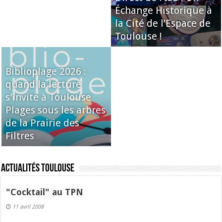
Échange Historique à
la Cité de l’Espace de
Toulouse !
Biblioplage 2026 :
quand la lecture
s’invite à Toulouse
Plages sous les arbres
de la Prairie des
Filtres
Actualités Toulouse
"Cocktail" au TPN
11 avril 2008