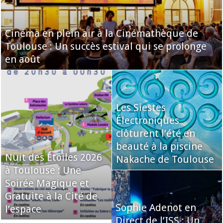
Cinéma en plein air à la Cinémathèque de
Toulouse : Un succès estival qui se prolonge
en août
Les Siestes
Électroniques
clôturent l’été en
beauté à la piscine
Nuit des Étoiles 2026
Nakache de Toulouse
à Toulouse : Une
Soirée Magique et
Gratuite à la Cité de
Sophie Adenot en
l’espace
Direct de l’ISS : Un