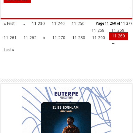
« First
...
11 230
11 240
11 250
Page 11 260 of 11 377
11 258
11 259
11 260
11 261
11 262
»
11 270
11 280
11 290
...
Last »