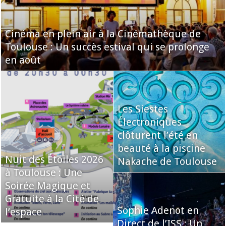
Cinéma en plein air à la Cinémathèque de
Toulouse : Un succès estival qui se prolonge
en août
Les Siestes
Électroniques
clôturent l’été en
beauté à la piscine
Nuit des Étoiles 2026
Nakache de Toulouse
à Toulouse : Une
Soirée Magique et
Gratuite à la Cité de
Sophie Adenot en
l’espace
Direct de l’ISS : Un