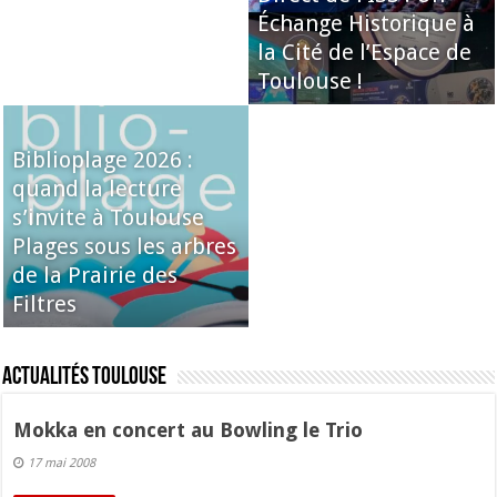
Échange Historique à
la Cité de l’Espace de
Toulouse !
Biblioplage 2026 :
quand la lecture
s’invite à Toulouse
Plages sous les arbres
de la Prairie des
Filtres
Actualités Toulouse
Mokka en concert au Bowling le Trio
17 mai 2008