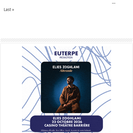
...
Last »