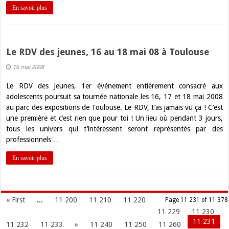
En savoir plus
Le RDV des jeunes, 16 au 18 mai 08 à Toulouse
16 mai 2008
Le RDV des Jeunes, 1er événement entièrement consacré aux
adolescents poursuit sa tournée nationale les 16, 17 et 18 mai 2008
au parc des expositions de Toulouse. Le RDV, t’as jamais vu ça ! C’est
une première et c’est rien que pour toi ! Un lieu où pendant 3 jours,
tous les univers qui t’intéressent seront représentés par des
professionnels …
En savoir plus
« First
...
11 200
11 210
11 220
Page 11 231 of 11 378
11 229
11 230
11 231
11 232
11 233
»
11 240
11 250
11 260