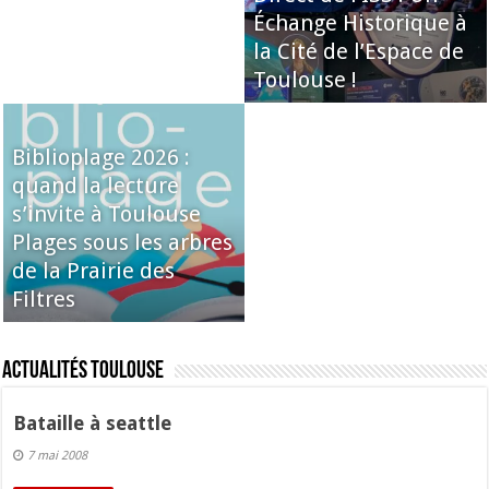
Échange Historique à
la Cité de l’Espace de
Toulouse !
Biblioplage 2026 :
quand la lecture
s’invite à Toulouse
Plages sous les arbres
de la Prairie des
Filtres
Actualités Toulouse
Bataille à seattle
7 mai 2008