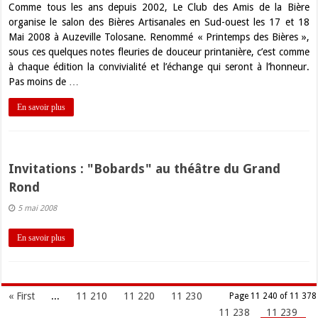
Comme tous les ans depuis 2002, Le Club des Amis de la Bière
organise le salon des Bières Artisanales en Sud-ouest les 17 et 18
Mai 2008 à Auzeville Tolosane. Renommé « Printemps des Bières »,
sous ces quelques notes fleuries de douceur printanière, c’est comme
à chaque édition la convivialité et l’échange qui seront à l’honneur.
Pas moins de …
En savoir plus
Invitations : "Bobards" au théâtre du Grand
Rond
5 mai 2008
En savoir plus
« First
...
11 210
11 220
11 230
Page 11 240 of 11 378
11 238
11 239