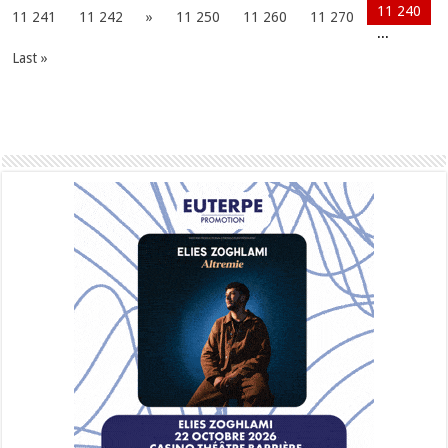
11 240
11 241
11 242
»
11 250
11 260
11 270
...
Last »