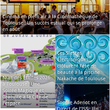
Cinéma en plein air à la Cinémathèque de
Toulouse : Un succès estival qui se prolonge
en août
Les Siestes
Électroniques
clôturent l’été en
beauté à la piscine
Nuit des Étoiles 2026
Nakache de Toulouse
à Toulouse : Une
Soirée Magique et
Gratuite à la Cité de
Sophie Adenot en
l’espace
Direct de l’ISS : Un