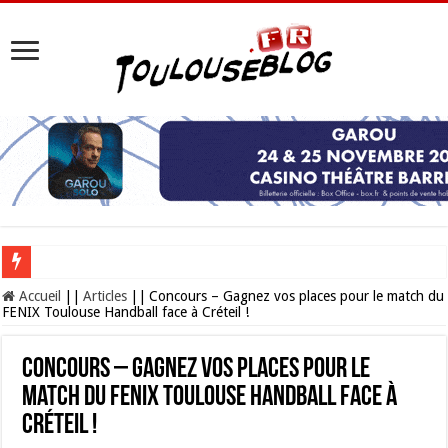
Les Nocturnes de la Cité de l’espace 2026 : l’événement incontournable de l’é
Accueil
||
Articles
||
Concours – Gagnez vos places pour le match du
FENIX Toulouse Handball face à Créteil !
Concours – Gagnez vos places pour le
match du FENIX Toulouse Handball face à
Créteil !