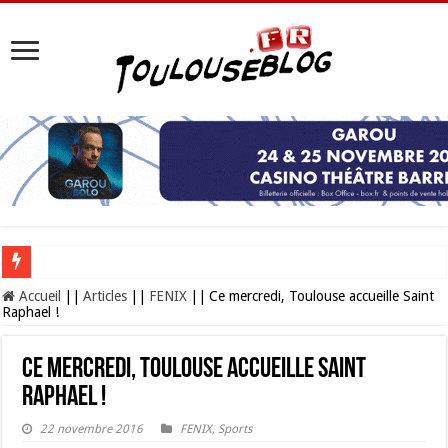
Les Nocturnes de la Cité de l’espace 2026 : l’événement incontournable de l’é
Accueil
||
Articles
||
FENIX
||
Ce mercredi, Toulouse accueille Saint
Raphael !
Ce mercredi, Toulouse accueille Saint
Raphael !
22 novembre 2016
FENIX
,
Sports