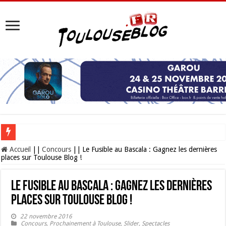
Les Nocturnes de la Cité de l’espace 2026 : l’événement incontournable de l’é
Accueil
||
Concours
||
Le Fusible au Bascala : Gagnez les dernières
places sur Toulouse Blog !
Le Fusible au Bascala : Gagnez les dernières
places sur Toulouse Blog !
22 novembre 2016
Concours
,
Prochainement à Toulouse
,
Slider
,
Spectacles