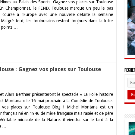
 Nimes au Palais des Sports. Gagnez vos places sur Toulouse
 En Championnat, le FENIX Toulouse marque un peu le pas
z
 course à l’Europe avec une nouvelle défaite la semaine
 Malgré tout, les toulousains restent toujours dans la lutte
 points …
se
ulouse : Gagnez vos places sur Toulouse
Recher
f
et Alain Berthier présenteront le spectacle « La Folle histoire
el Montana » le 16 mai prochain à la Comédie de Toulouse.
er
 vos places sur Toulouse Blog ! Michel Montana est un
se
r français né en 1946 de mère française mais rasée et de père
. Véritable miraculé de la Nature, il viendra sur le tard à la
z
n …