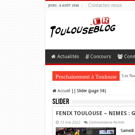
Contactez-nous
JEUDI , 6 AOÛT 2026
Actualités
Concours
Conn
Prochainement à Toulouse
Les Noc
Accueil
||
Slider (page 38)
Slider
FENIX TOULOUSE – NIMES : Gag
sur
13 mai 2022
Commentaires fermés
FENIX
Samedi 
TOULO
–