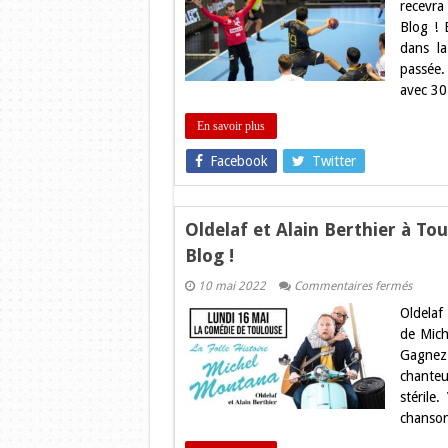
recevra
NIMES
Blog !
:
Gagne
dans la
vos
passée.
places
sur
avec 30
Toulou
Blog
!
En savoir plus
Facebook
Twitter
Oldelaf et Alain Berthier à To
Blog !
sur
10 mai 2022
Commentaires fermés
Oldela
Oldelaf 
et
Alain
de Mich
Berthi
Gagnez
à
Toulou
chanteu
:
stérile
Gagne
vos
chanso
places
sur