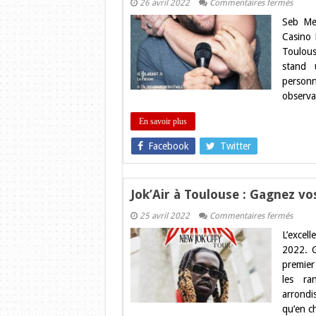
sur
26 avril 2022
Commentaires fermés
Seb
Seb Me
Mellia
à
Casino 
Toulo
Toulous
:
Gagne
stand 
vos
personn
places
sur
observa
Toulo
!
En savoir plus
Facebook
Twitter
Jok’Air à Toulouse : Gagnez vo
sur
25 avril 2022
Commentaires fermés
Jok’Air
L’excell
à
Toulo
2022. G
:
premier 
Gagne
vos
les ra
places
arrondi
sur
Toulo
qu’en c
Blog