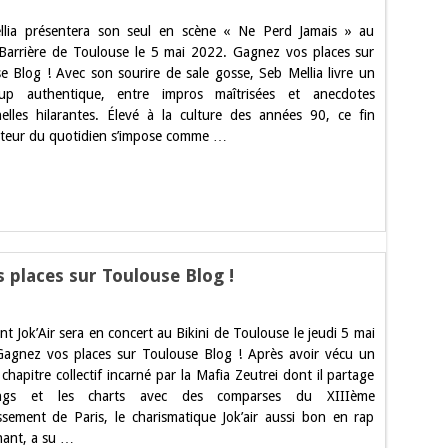
llia présentera son seul en scène « Ne Perd Jamais » au
Barrière de Toulouse le 5 mai 2022. Gagnez vos places sur
use
e Blog ! Avec son sourire de sale gosse, Seb Mellia livre un
z
up authentique, entre impros maîtrisées et anecdotes
elles hilarantes. Élevé à la culture des années 90, ce fin
teur du quotidien s’impose comme …
useblog
s places sur Toulouse Blog !
ent Jok’Air sera en concert au Bikini de Toulouse le jeudi 5 mai
use
agnez vos places sur Toulouse Blog ! Après avoir vécu un
chapitre collectif incarné par la Mafia Zeutrei dont il partage
z
ngs et les charts avec des comparses du XIIIème
ssement de Paris, le charismatique Jok’air aussi bon en rap
use
hant, a su …