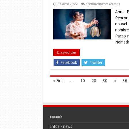
sur
21 avril 2022
Commentaires fermés
Interv
Anne P
Anne
Paceo 
Rencont
« Le
nouvel 
partag
est
nombreu
au
Paceo r
cœur
de
Nomade 
ma
musiq
En savoir plus
Facebook
Twitter
« First
...
10
20
30
«
36
Actualités
Infos - news