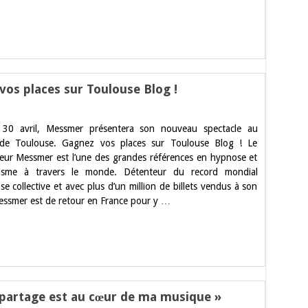
os places sur Toulouse Blog !
er
 30 avril, Messmer présentera son nouveau spectacle au
use
 de Toulouse. Gagnez vos places sur Toulouse Blog ! Le
teur Messmer est l’une des grandes références en hypnose et
z
isme à travers le monde. Détenteur du record mondial
e collective et avec plus d’un million de billets vendus à son
use
Messmer est de retour en France pour y …
 partage est au cœur de ma musique »