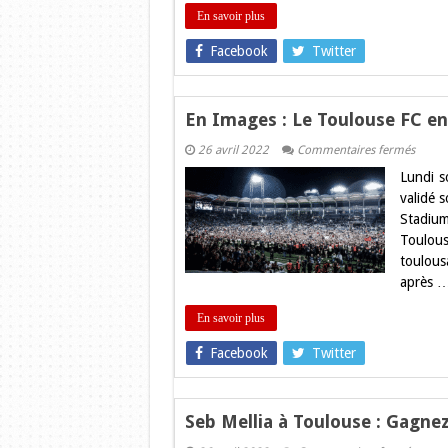
sur
Toulo
En savoir plus
Blog
!
Facebook
Twitter
En Images : Le Toulouse FC en
sur
26 avril 2022
Commentaires fermés
En
Lundi s
Image
:
validé s
Le
Stadium
Toulo
FC
Toulous
en
toulous
Ligue
1
après 
En savoir plus
Facebook
Twitter
Seb Mellia à Toulouse : Gagnez