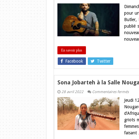
John
Dimanch
Butler
au
pour un
Bikini
Butler,
:
Gagnez
publié
vos
nouveau 
places
sur
nouveau
Toulous
Blog
!
En savoir plus
Facebook
Twitter
Sona Jobarteh à la Salle Nouga
sur
28 avril 2022
Commentaires fermés
Sona
Jeudi 1
Jobart
à
Nougaro
la
d’Afriqu
Salle
Nouga
griots 
:
femmes.
Gagne
vos
faisant
places