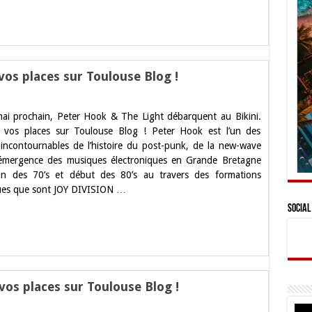
se
vos places sur Toulouse Blog !
ai prochain, Peter Hook & The Light débarquent au Bikini.
 vos places sur Toulouse Blog ! Peter Hook est l’un des
 incontournables de l’histoire du post-punk, de la new-wave
’émergence des musiques électroniques en Grande Bretagne
in des 70’s et début des 80’s au travers des formations
ues que sont JOY DIVISION …
e
Social
 vos places sur Toulouse Blog !