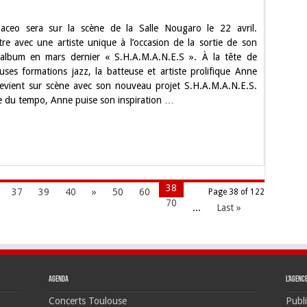
iew –
aceo sera sur la scène de la Salle Nougaro le 22 avril.
:
re avec une artiste unique à l’occasion de la sortie de son
album en mars dernier « S.H.A.M.A.N.E.S ». À la tête de
e
ses formations jazz, la batteuse et artiste prolifique Anne
evient sur scène avec son nouveau projet S.H.A.M.A.N.E.S.
du tempo, Anne puise son inspiration …
ue »
38
37
39
40
»
50
60
Page 38 of 122
70
...
Last »
Agenda
L’agenc
Concerts Toulouse
Publi