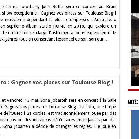
e 15 mai prochain, John Butler sera en concert au Bikini
 show exceptionnel. Gagnez vos places sur Toulouse Blog !
 le musicien indépendant le plus récompensés d’Australie, a
 son septième album studio HOME en 2018, qui explore un
territoire sonore, élargit l’instrumentation et expérimente de
x genres tout en conservant l’essentiel de son son qui …
e
ro : Gagnez vos places sur Toulouse Blog !
2 et vendredi 13 mai, Sona Jobarteh sera en concert à la Salle
eh
Météo 
. Gagnez vos places sur Toulouse Blog ! La kora, une harpe
e de l’Ouest à 21 cordes, est traditionnellement jouée par des
ro
masculins ou des musiciens héréditaires, mais jamais par des
 Sona Jobarteh a décidé de changer les règles. Elle joue en
z
 …