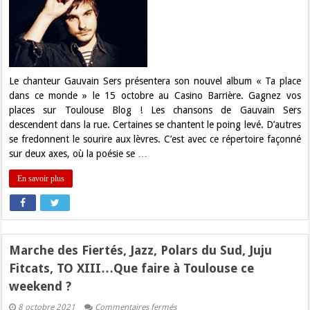
Gagnez
vos
places
pour
Gauvain
SERS
à
Toulouse
Le chanteur Gauvain Sers présentera son nouvel album « Ta place
dans ce monde » le 15 octobre au Casino Barrière. Gagnez vos
places sur Toulouse Blog ! Les chansons de Gauvain Sers
descendent dans la rue. Certaines se chantent le poing levé. D’autres
se fredonnent le sourire aux lèvres. C’est avec ce répertoire façonné
sur deux axes, où la poésie se …
En savoir plus
Marche des Fiertés, Jazz, Polars du Sud, Juju
Fitcats, TO XIII…Que faire à Toulouse ce
weekend ?
sur
8 octobre 2021
Commentaires fermés