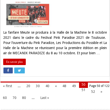
Concours.
Gagnez
vos
places
pour
l’ouverture
du
Pink
Paradise
avec
La fanfare Meute se produira à la Halle de la Machine le 8 octobre
Meute
2021 dans le cadre du Festival Pink Paradise 2021 de Toulouse.
à
Toulouse
Pour l’ouverture du Pink Paradize, Les Productions du Possible et La
!
Halle de la Machine se réunissent pour la première édition en plein
air de MECANIK PARADIZE du 8 au 10 octobre. Et pour bien …
En savoir plus
50
« First
...
20
30
40
«
48
49
Page 50 of 122
51
52
»
60
70
80
...
Last »