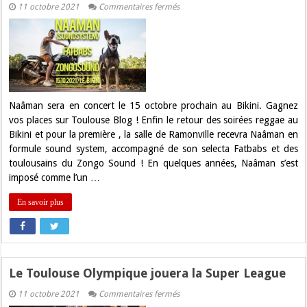
sur
11 octobre 2021
Commentaires fermés
Concours.
Gagnez
vos
places
pour
Naâman
à
Toulouse
!
Naâman sera en concert le 15 octobre prochain au Bikini. Gagnez
vos places sur Toulouse Blog ! Enfin le retour des soirées reggae au
Bikini et pour la première , la salle de Ramonville recevra Naâman en
formule sound system, accompagné de son selecta Fatbabs et des
toulousains du Zongo Sound ! En quelques années, Naâman s’est
imposé comme l’un …
En savoir plus
Le Toulouse Olympique jouera la Super League
sur
11 octobre 2021
Commentaires fermés
Le