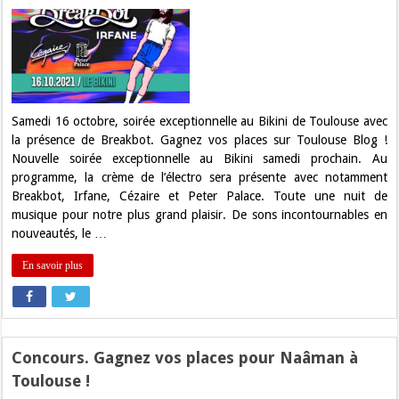
Concours.
Gagnez
vos
places
pour
Breakbot
au
Bikini
!
Samedi 16 octobre, soirée exceptionnelle au Bikini de Toulouse avec
la présence de Breakbot. Gagnez vos places sur Toulouse Blog !
Nouvelle soirée exceptionnelle au Bikini samedi prochain. Au
programme, la crème de l’électro sera présente avec notamment
Breakbot, Irfane, Cézaire et Peter Palace. Toute une nuit de
musique pour notre plus grand plaisir. De sons incontournables en
nouveautés, le …
En savoir plus
Concours. Gagnez vos places pour Naâman à
Toulouse !