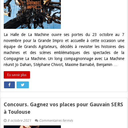
La
Halle
de
la
Machine
se
dévoile
pour
les
La Halle de La Machine ouvre ses portes du 23 octobre au 7
vacances
novembre pour la Grande Impro et accueille à cette occasion une
!
équipe de Grands Agitateurs, décidés à revisiter les histoires des
machines et des scènes emblématiques des spectacles de la
Compagnie La Machine. Un long compagnonnage avec La Machine
réunit Jo Dahan, Stéphane Chivot, Maxime Barnabé, Benjamin …
En savoir plus
Concours. Gagnez vos places pour Gauvain SERS
à Toulouse
sur
8 octobre 2021
Commentaires fermés
Concours.