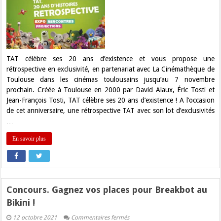
rencontres,
expo….Le
Studio
TAT
fête
ses
20
ans
!
TAT célèbre ses 20 ans d’existence et vous propose une
rétrospective en exclusivité, en partenariat avec La Cinémathèque de
Toulouse dans les cinémas toulousains jusqu’au 7 novembre
prochain. Créée à Toulouse en 2000 par David Alaux, Éric Tosti et
Jean-François Tosti, TAT célèbre ses 20 ans d’existence ! A l’occasion
de cet anniversaire, une rétrospective TAT avec son lot d’exclusivités
…
En savoir plus
Concours. Gagnez vos places pour Breakbot au
Bikini !
sur
12 octobre 2021
Commentaires fermés