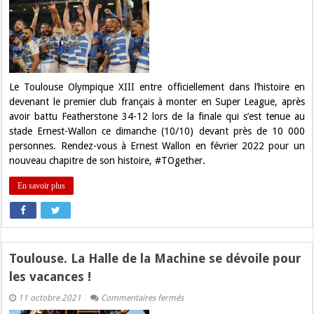
Toulouse
Olympique
jouera
la
Super
League
Le Toulouse Olympique XIII entre officiellement dans l’histoire en
devenant le premier club français à monter en Super League, après
avoir battu Featherstone 34-12 lors de la finale qui s’est tenue au
stade Ernest-Wallon ce dimanche (10/10) devant près de 10 000
personnes. Rendez-vous à Ernest Wallon en février 2022 pour un
nouveau chapitre de son histoire, #TOgether.
En savoir plus
Toulouse. La Halle de la Machine se dévoile pour
les vacances !
sur
11 octobre 2021
Commentaires fermés
Toulouse.