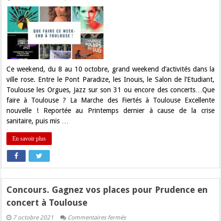
Marche
des
Fiertés,
Jazz,
Polars
du
Sud,
Juju
Fitcats,
TO
Ce weekend, du 8 au 10 octobre, grand weekend d’activités dans la
XIII…
ville rose. Entre le Pont Paradize, les Inouis, le Salon de l’Etudiant,
Que
faire
Toulouse les Orgues, Jazz sur son 31 ou encore des concerts…Que
à
faire à Toulouse ? La Marche des Fiertés à Toulouse Excellente
Toulouse
ce
nouvelle ! Reportée au Printemps dernier à cause de la crise
weekend
sanitaire, puis mis …
?
En savoir plus
Concours. Gagnez vos places pour Prudence en
concert à Toulouse
sur
7 octobre 2021
Commentaires fermés