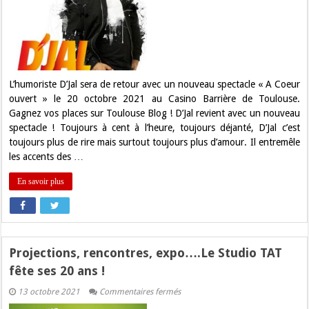
–
Gagnez
vos
places
pour
D’Jal
à
Toulouse
!
L’humoriste D’Jal sera de retour avec un nouveau spectacle « A Coeur
ouvert » le 20 octobre 2021 au Casino Barrière de Toulouse.
Gagnez vos places sur Toulouse Blog ! D’Jal revient avec un nouveau
spectacle ! Toujours à cent à l’heure, toujours déjanté, D’Jal c’est
toujours plus de rire mais surtout toujours plus d’amour. Il entremêle
les accents des …
En savoir plus
Projections, rencontres, expo….Le Studio TAT
fête ses 20 ans !
sur
13 octobre 2021
Commentaires fermés
Projections,