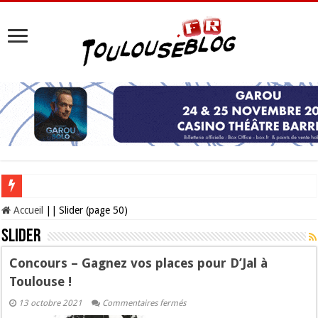
Les Nocturnes de la Cité de l’espace 2026 : l’événement incontournable de l’é
Accueil
||
Slider (page 50)
Slider
Concours – Gagnez vos places pour D’Jal à
Toulouse !
sur
13 octobre 2021
Commentaires fermés
Concours