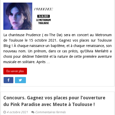
Concours.
Gagnez
vos
places
pour
Prudence
en
concert
à
Toulouse
La chanteuse Prudence ( ex-The Dø) sera en concert au Metronum
de Toulouse le 15 octobre 2021. Gagnez vos places sur Toulouse
Blog ! À chaque naissance un baptême, et à chaque renaissance, son
nouveau nom. Un prénom, dans ce cas précis, qu’Olivia Merilahti a
choisi pour décliner l’identité et la nature de cette première aventure
musicale en solitaire. Après …
En savoir plus
Concours. Gagnez vos places pour l’ouverture
du Pink Paradise avec Meute à Toulouse !
sur
4 octobre 2021
Commentaires fermés