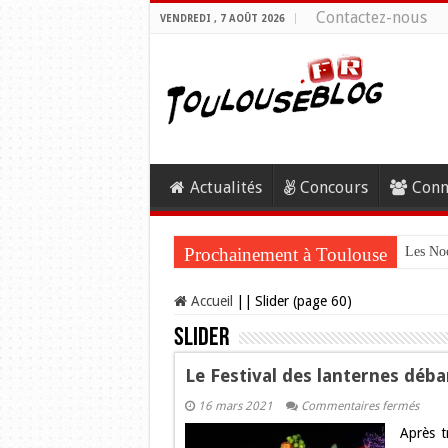
Contactez-nous
VENDREDI , 7 AOÛT 2026
Actualités
Concours
Conn
Prochainement à Toulouse
Les Noc
Accueil
||
Slider (page 60)
Slider
Le Festival des lanternes déba
sur
16 mars 2021
Commentaires fermés
Le
Après tr
Festiv
des