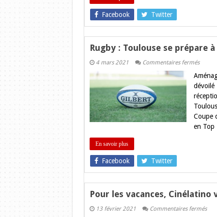
de
Toulou
Facebook
Twitter
Rugby : Toulouse se prépare à
sur
4 mars 2021
Commentaires fermés
Rugby
Aménage
:
Toulou
dévoilé
se
récept
prépar
à
Toulous
recevo
Coupe d
la
Coupe
en Top 
du
Monde
2023
En savoir plus
Facebook
Twitter
Pour les vacances, Cinélatino
sur
13 février 2021
Commentaires fermés
Pou