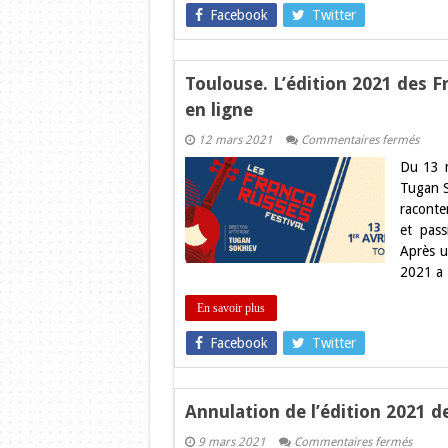
Facebook
Twitter
Toulouse. L’édition 2021 des 
en ligne
sur
12 mars 2021
Commentaires fermés
Toulo
Du 13 m
L’édit
2021
Tugan S
des
raconter
Franc
Russe
et pass
Festiv
Après u
donn
rende
2021 a
vous
en
ligne
En savoir plus
Facebook
Twitter
Annulation de l’édition 2021 
sur
9 mars 2021
Commentaires fermés