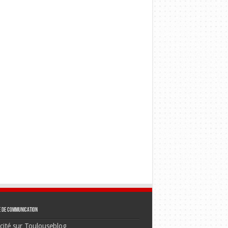
e de communication
cité sur Toulouseblog