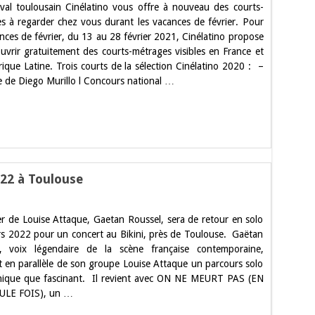
ival toulousain Cinélatino vous offre à nouveau des courts-
ances,
s à regarder chez vous durant les vacances de février. Pour
latino
ances de février, du 13 au 28 février 2021, Cinélatino propose
s
e
uvrir gratuitement des courts-métrages visibles en France et
ique Latine. Trois courts de la sélection Cinélatino 2020 : –
ts-
rages
e de Diego Murillo l Concours national …
22 à Toulouse
ert
er de Louise Attaque, Gaetan Roussel, sera de retour en solo
an
el
rs 2022 pour un concert au Bikini, près de Toulouse. Gaëtan
l, voix légendaire de la scène française contemporaine,
t en parallèle de son groupe Louise Attaque un parcours solo
use
nique que fascinant. Il revient avec ON NE MEURT PAS (EN
ULE FOIS), un …