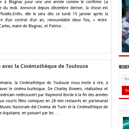
aller à Blagnac pour une une année comme le confirme La
rnes
 du midi. Annoncé depuis décembre dernier, la chose est
rque
iellement
ficielle.Enfin, elle le sera dès ce lundi 15 janvier après la
re d’un contrat d’un an, renouvelable deux fois, « entre
ac
Carles, maire de Blagnac, et Patrice …
e avec la Cinémathèque de Toulouse
Recher
emaine, la Cinémathèque de Toulouse nous invite à rire, à
ée
 avec le cinéma burlesque. De Charley Bowers, réalisateur et
américain redécouvert par Raymond Borde à la fin des années
sque
ux courts films comiques en 28 mm restaurés en partenariat
 Museo Nazionale del Cinema de Turin et la Cinémathèque de
mathèque
e-Aquitaine, en passant par les …
use