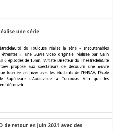
éalise une série
use.
tredelaCité de Toulouse réalise la série « Insoutenables
redelaCité
 étreintes », une œuvre vidéo originale, réalisée par Galin
e
En 6 épisodes de 15mn, l’Artiste Directeur du ThéâtredelaCité
Stoev propose aux spectateurs de découvrir une œuvre
ue tournée cet hiver avec les étudiants de l’ENSAV, l’École
ale Supérieure d’Audiovisuel à Toulouse. Afin que les
sent découvrir …
O de retour en juin 2021 avec des