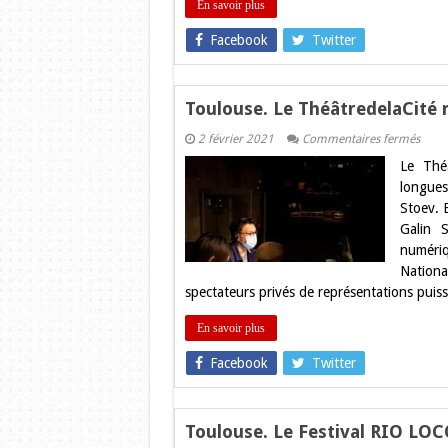
En savoir plus
Facebook
Twitter
Toulouse. Le ThéâtredelaCité r
sur
2 février 2021
Commentaires fermés
Toulo
Le Théâ
Le
Théât
longues
réalis
Stoev. 
une
série
Galin 
numériq
Nation
spectateurs privés de représentations puis
En savoir plus
Facebook
Twitter
Toulouse. Le Festival RIO LOC