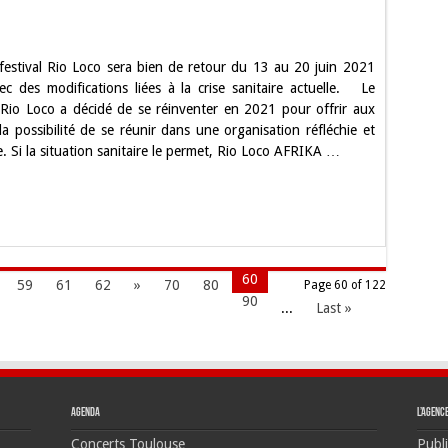
use.
festival Rio Loco sera bien de retour du 13 au 20 juin 2021
al
ec des modifications liées à la crise sanitaire actuelle. Le
l Rio Loco a décidé de se réinventer en 2021 pour offrir aux
O
la possibilité de se réunir dans une organisation réfléchie et
r
. Si la situation sanitaire le permet, Rio Loco AFRIKA …
gements
60
59
61
62
»
70
80
Page 60 of 122
90
...
Last »
Agenda
L’agenc
Concerts Toulouse
Publi