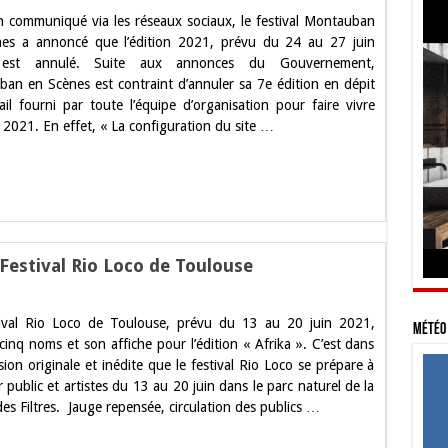
tion
 communiqué via les réseaux sociaux, le festival Montauban
n
es a annoncé que l’édition 2021, prévu du 24 au 27 juin
est annulé. Suite aux annonces du Gouvernement,
uban
an en Scènes est contraint d’annuler sa 7e édition en dépit
ail fourni par toute l’équipe d’organisation pour faire vivre
n 2021. En effet, « La configuration du site …
Festival Rio Loco de Toulouse
ival Rio Loco de Toulouse, prévu du 13 au 20 juin 2021,
Météo 
cinq noms et son affiche pour l’édition « Afrika ». C’est dans
ion originale et inédite que le festival Rio Loco se prépare à
ir public et artistes du 13 au 20 juin dans le parc naturel de la
des Filtres. Jauge repensée, circulation des publics …
l