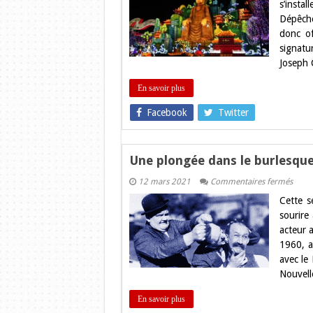
s’inst
lante
Dépêche
déba
offic
donc of
à
signatu
Blagn
Joseph 
En savoir plus
Facebook
Twitter
Une plongée dans le burlesqu
sur
12 mars 2021
Commentaires fermés
Une
Cette s
plong
dans
sourire
le
acteur 
burle
avec
1960, a
la
avec le
Ciné
de
Nouvell
Toulo
En savoir plus