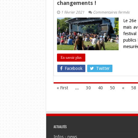
changements !
sur
1 février 2021
Commentaires fermés
Toulo
Le 26e 
Le
Festiv
mais av
RIO
festiva
LOC
de
publics 
retou
mesurée
en
juin
2021
En savoir plus
avec
des
Facebook
Twitter
chan
!
« First
...
30
40
50
«
58
Actualités
Infos - news