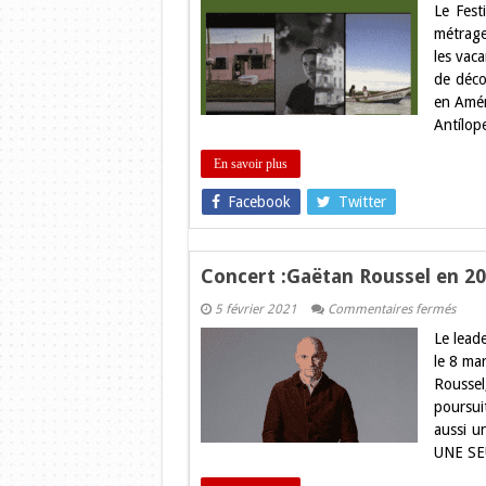
Le Fest
les
vac
métrage
Ciné
les vac
vou
offr
de déco
des
en Amér
cour
mét
Antílop
En savoir plus
Facebook
Twitter
Concert :Gaëtan Roussel en 20
sur
5 février 2021
Commentaires fermés
Conc
Le lead
:Gaët
Rouss
le 8 ma
en
Rousse
2022
à
poursui
Toulo
aussi u
UNE SE