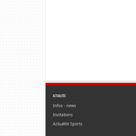
Actualités
Infos - news
Invitations
Actualité Sports