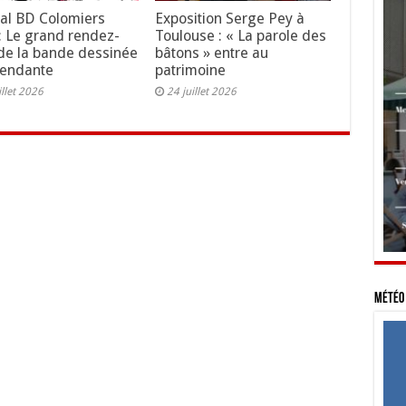
val BD Colomiers
Exposition Serge Pey à
: Le grand rendez-
Toulouse : « La parole des
de la bande dessinée
bâtons » entre au
pendante
patrimoine
illet 2026
24 juillet 2026
Météo 