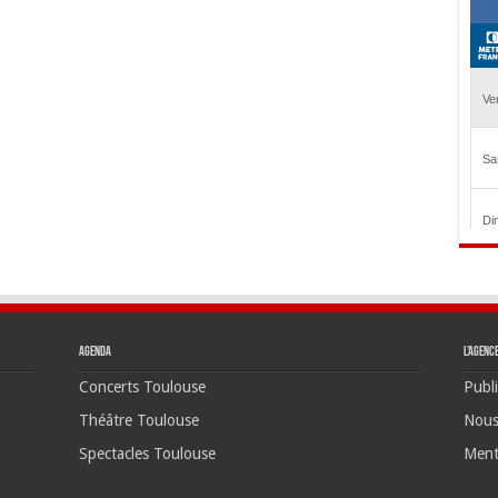
Agenda
L’agenc
Concerts Toulouse
Publi
Théâtre Toulouse
Nous
Spectacles Toulouse
Ment