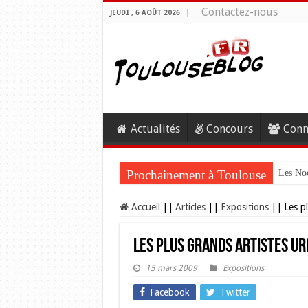
Contactez-nous
JEUDI , 6 AOÛT 2026
Actualités
Concours
Conn
Prochainement à Toulouse
Les Noc
Accueil
||
Articles
||
Expositions
||
Les p
Les plus grands artistes ur
15 mars 2009
Expositions
Facebook
Twitter