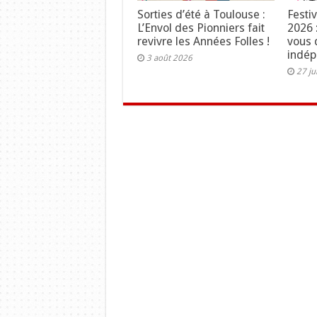
Sorties d’été à Toulouse :
Festi
L’Envol des Pionniers fait
2026 
revivre les Années Folles !
vous 
indé
3 août 2026
27 ju