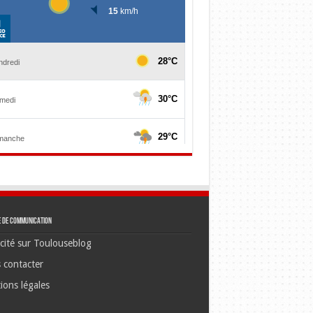
e de communication
cité sur Toulouseblog
 contacter
ions légales