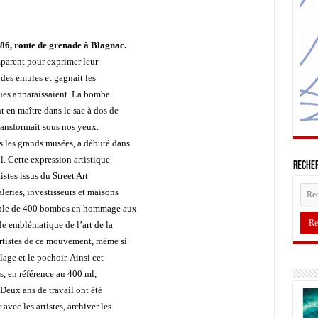
6, route de grenade à Blagnac.
emparent pour exprimer leur
t des émules et gagnait les
iques apparaissaient. La bombe
t en maître dans le sac à dos de
transformait sous nos yeux.
 les grands musées, a débuté dans
. Cette expression artistique
Recher
stes issus du Street Art
leries, investisseurs et maisons
sible de 400 bombes en hommage aux
le emblématique de l’art de la
artistes de ce mouvement, même si
age et le pochoir. Ainsi cet
, en référence au 400 ml,
eux ans de travail ont été
avec les artistes, archiver les