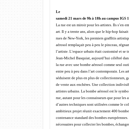
Le
samedi 21 mars de 9h à 18h au campus IGS 18
La rue est un miroir pour les artistes. Ils s’en 
art. Il y a trente ans, alors que le hip-hop faisai
rues de New-York, les premiers graffitis artist
aérosol remplaçait peu à peu le pinceau, régnan
l’artiste. L’espace urbain était customisé et se 
Jean-Michel Basquiat, aujourd’hui célébré dans
la rue avec une bombe aérosol comme seul outil
entre peu à peu dans l’art contemporain. Les arti
séduisent de plus en plus de collectionneurs, ga
de vente aux enchères. Une collection indivi
artistes urbains. La bombe aérosol est le symbo
rue, autant pour les connaisseurs que pour les 
d’autres techniques sont utilisées comme le coll
ambitieux projet réunit exactement 400 bombes
contenance standard des bombes européennes. D
nécessaires pour collecter les bombes, échanger 