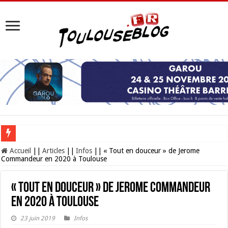
Les Nocturnes de la Cité de l’espace 2026 : l’événement incontournable de l’é
Accueil
||
Articles
||
Infos
||
« Tout en douceur » de Jerome
Commandeur en 2020 à Toulouse
« Tout en douceur » de Jerome Commandeur
en 2020 à Toulouse
23 juin 2019
Infos