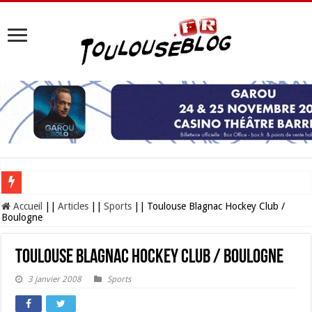
Les Nocturnes de la Cité de l’espace 2026 : l’événement incontournable de l’é
Accueil
||
Articles
||
Sports
||
Toulouse Blagnac Hockey Club /
Boulogne
Toulouse Blagnac Hockey Club / Boulogne
3 janvier 2008
Sports