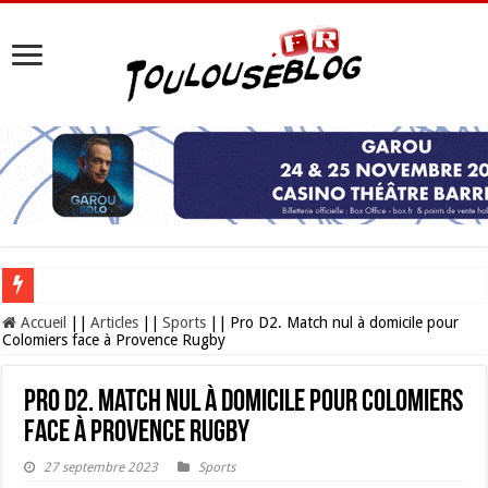
Les Nocturnes de la Cité de l’espace 2026 : l’événement incontournable de l’é
Accueil
||
Articles
||
Sports
||
Pro D2. Match nul à domicile pour
Colomiers face à Provence Rugby
Pro D2. Match nul à domicile pour Colomiers
face à Provence Rugby
27 septembre 2023
Sports