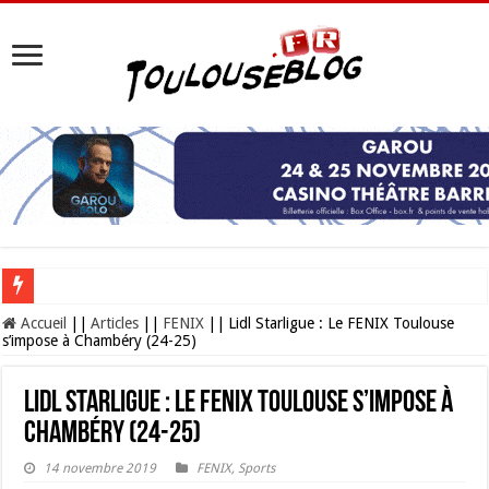
Les Nocturnes de la Cité de l’espace 2026 : l’événement incontournable de l’é
Accueil
||
Articles
||
FENIX
||
Lidl Starligue : Le FENIX Toulouse
s’impose à Chambéry (24-25)
Lidl Starligue : Le FENIX Toulouse s’impose à
Chambéry (24-25)
14 novembre 2019
FENIX
,
Sports