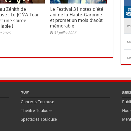
au Zénith de
Le Festival 31 notes d’été
use : Le JOŸA Tour
anime la Haute-Garonne
et promet un mois d’août
t une soirée
mémorable
iable !
31 juillet 2026
ût 2026
Agenda
L’agenc
Concerts Toulouse
Publi
Théâtre Toulouse
Nous
Spectacles Toulouse
Ment