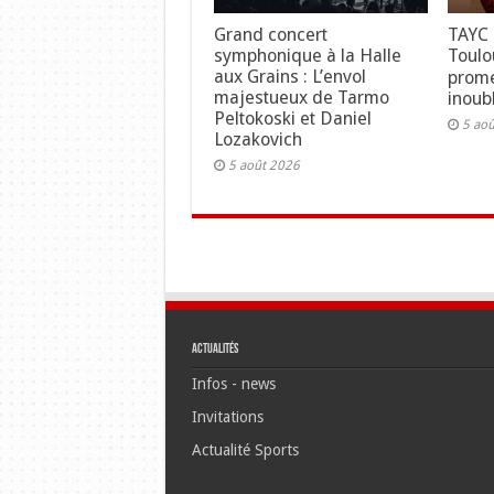
Grand concert
TAYC 
symphonique à la Halle
Toulo
aux Grains : L’envol
prome
majestueux de Tarmo
inoubl
Peltokoski et Daniel
5 ao
Lozakovich
5 août 2026
Actualités
Infos - news
Invitations
Actualité Sports