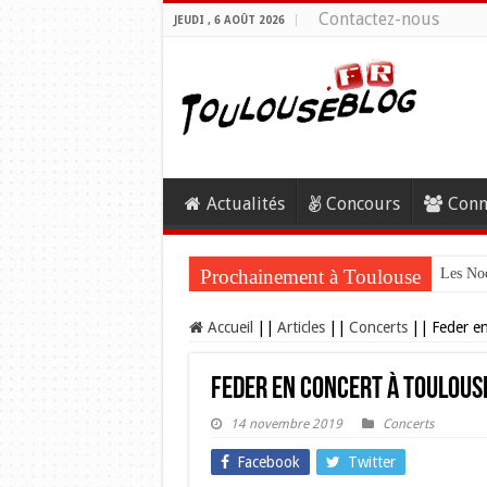
Contactez-nous
JEUDI , 6 AOÛT 2026
Actualités
Concours
Conn
Prochainement à Toulouse
Les Noc
Accueil
||
Articles
||
Concerts
||
Feder en
Feder en concert à Toulouse
14 novembre 2019
Concerts
Facebook
Twitter