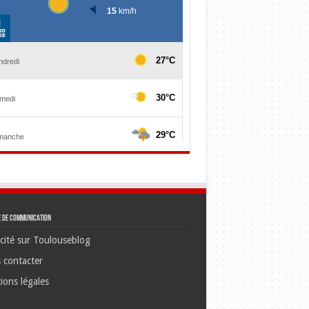
e de communication
cité sur Toulouseblog
 contacter
ions légales