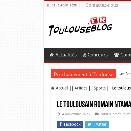
Contactez-nous
JEUDI , 6 AOÛT 2026
Actualités
Concours
Conn
Prochainement à Toulouse
Les Noc
Accueil
||
Articles
||
Sports
||
Le toulous
Le toulousain Romain Ntama
4 novembre 2019
Sports
,
Stade Toulo
Facebook
Twitter