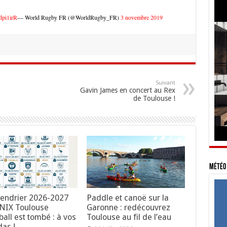
rdpi1irR
— World Rugby FR (@WorldRugby_FR)
3 novembre 2019
Suivant
Gavin James en concert au Rex
de Toulouse !
Météo 
lendrier 2026-2027
Paddle et canoë sur la
NIX Toulouse
Garonne : redécouvrez
all est tombé : à vos
Toulouse au fil de l’eau
as !