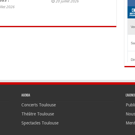
20 juillet 2026
illet 2026
Agenda
L’agenc
Concerts Toulouse
Publi
Théâtre Toulouse
Nous
Spectacles Toulouse
Ment