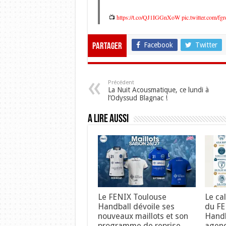
📺
https://t.co/QJ1IGGnXoW
pic.twitter.com/fg
Facebook
Twitter
Partager
Précédent
La Nuit Acousmatique, ce lundi à
l’Odyssud Blagnac !
A lire aussi
Le FENIX Toulouse
Le ca
Handball dévoile ses
du FE
nouveaux maillots et son
Handb
programme de reprise
agend