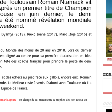
ade Toulousain Romain Ntamack vit
Après un premier titre de Champion
ouse en juin dernier, le demi
 a été nommé révélation mondiale
 weekend.
 Dyantyi (2018), Rieko Ioane (2017), Maro Itoje (2016) et
on du Monde des moins de 20 ans en 2018. Lors du dernier
t aligné au centre pour sa première titularisation en bleu
a en tête des coachs français pour prendre le poste de demi
z.
Social
, et des échecs au pied face aux gallois, encore eux, Romain
e. Le Meilleur reste à venir. D’abord avec Toulouse où il a
 Equipe de France.
rnardLaporte_
est chargé de lui transmettre le trophée dès son retour en