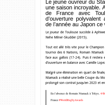
Le jeune ouvreur du St
une saison incroyable. 
de France avec Toul
d’ouverture polyvalent
de l’année au Japon ce
Le joueur de Toulouse succède à Aphiwe
Nehe Milner-Skudder (2015).
Tout est allé très vite pour le Champi
tournoi des 6 Nations, Romain Ntamack es
face aux gallois (17-24). Puis il rester
d’ouverture en balance avec Camille Lope
Malgré une élimination en quart de finale
Ntamack a réalisé une belle Coupe du Mond
prolongé son contrat jusqu’en 2023 et en
En l’absence de Romain Ntamack à Tokyo,
@Be
France
#WorldRugbyAwards