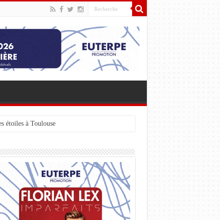
s étoiles à Toulouse