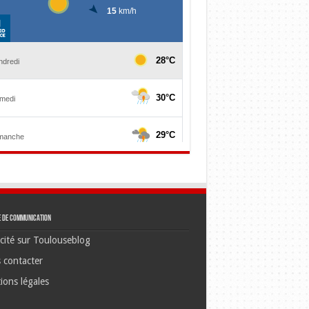
e de communication
cité sur Toulouseblog
 contacter
ions légales