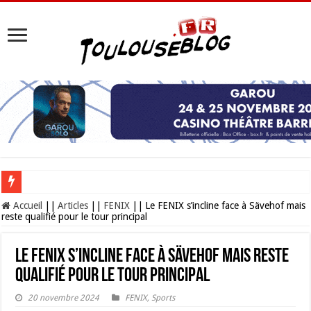
Les Nocturnes de la Cité de l’espace 2026 : l’événement incontournable de l’é
Accueil
||
Articles
||
FENIX
||
Le FENIX s’incline face à Sävehof mais
reste qualifié pour le tour principal
Le FENIX s’incline face à Sävehof mais reste
qualifié pour le tour principal
20 novembre 2024
FENIX
,
Sports