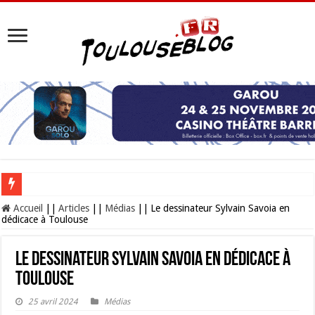
Les Nocturnes de la Cité de l’espace 2026 : l’événement incontournable de l’é
Accueil
||
Articles
||
Médias
||
Le dessinateur Sylvain Savoia en
dédicace à Toulouse
Le dessinateur Sylvain Savoia en dédicace à
Toulouse
25 avril 2024
Médias