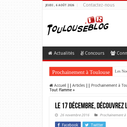
Contactez-nous
JEUDI , 6 AOÛT 2026
Actualités
Concours
Conn
Prochainement à Toulouse
Les Noc
Accueil
||
Articles
||
Prochainement à To
Tout Flamme »
Le 17 décembre, découvrez l
26 novembre 2016
Prochainement à 
Facebook
Twitter