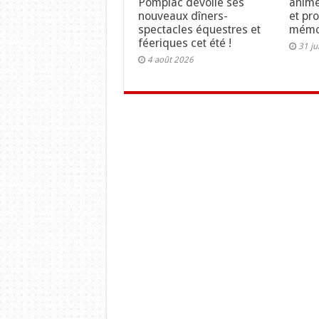
Pompiac dévoile ses
anime
nouveaux dîners-
et pr
spectacles équestres et
mémo
féeriques cet été !
31 ju
4 août 2026