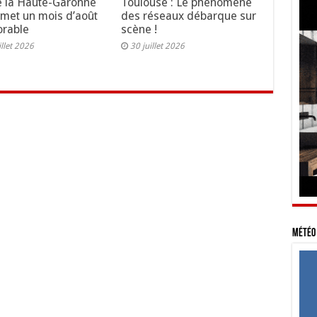
 la Haute-Garonne
Toulouse : Le phénomène
omet un mois d’août
des réseaux débarque sur
rable
scène !
illet 2026
30 juillet 2026
Météo 