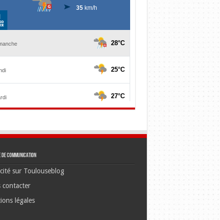
e de communication
cité sur Toulouseblog
 contacter
ions légales