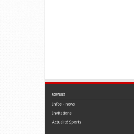
Actualités
Infos - news
Invitations
Actualité Sports