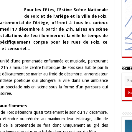
Pour les fêtes, l’Estive Scène Nationale
de Foix et de l’Ariège et la Ville de Foix,
artemental de l’Ariège, offrent à tous les curieux
amedi 17 décembre à partir de 21h. Mises en scène
tallations de feu illumineront la ville le temps de
 spécifiquement conçue pour les rues de Foix, ce
e et sensoriel…
rtunité d’une promenade enflammée et musicale, parcourant
 21h à minuit le centre historique de Foix sera habité par la
Recher
t délicatement se marier au froid de décembre, annonciateur
renthèse poétique qui plongera la ville dans une ambiance
un spectacle mis en scène sous la forme d’un parcours qui
soirée.
… aux flammes
le de Foix s’éteindra quasi totalement le soir du 17 décembre.
à éteindre ou réduire au maximum leur éclairage, afin de
racé de la promenade se fera donc uniquement au gré des
ne immersion plus que totale dans un univers de fête.