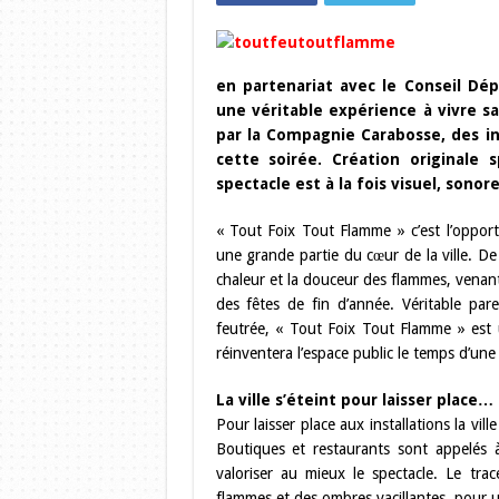
en partenariat avec le Conseil Dép
une véritable expérience à vivre s
par la Compagnie Carabosse, des ins
cette soirée. Création originale
spectacle est à la fois visuel, sonor
« Tout Foix Tout Flamme » c’est l’oppo
une grande partie du cœur de la ville. De
chaleur et la douceur des flammes, venan
des fêtes de fin d’année. Véritable pa
feutrée, « Tout Foix Tout Flamme » est 
réinventera l’espace public le temps d’une 
La ville s’éteint pour laisser place
Pour laisser place aux installations la vil
Boutiques et restaurants sont appelés 
valoriser au mieux le spectacle. Le t
flammes et des ombres vacillantes, pour u