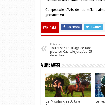
Ce spectacle d’Arts de rue mêlant atmo
gratuitement
Facebook
Twitter
Partager
Précédent
Toulouse : Le Village de Noël,
place du Capitole jusqu’au 25
décembre
A lire aussi
Le Moulin des Arts à
Le Fe