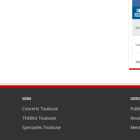
Agenda
L’agenc
Concerts Toulouse
Publi
Théâtre Toulouse
Nous
Spectacles Toulouse
Ment