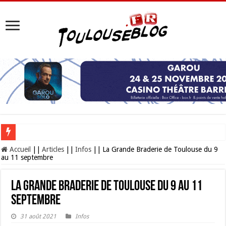
Les Nocturnes de la Cité de l’espace 2026 : l’événement incontournable de l’é
Accueil
||
Articles
||
Infos
||
La Grande Braderie de Toulouse du 9
au 11 septembre
La Grande Braderie de Toulouse du 9 au 11
septembre
31 août 2021
Infos