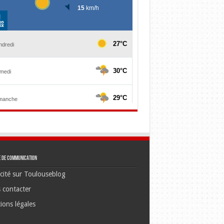
e de communication
cité sur Toulouseblog
 contacter
ions légales