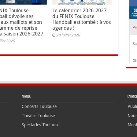
NIX Toulouse
Le calendrier 2026-2027
all dévoile ses
du FENIX Toulouse
aux maillots et son
Handball est tombé : à vos
amme de reprise
agendas !
la saison 2026-2027
20 juillet 2026
illet 2026
Agenda
L’agenc
Concerts Toulouse
Publi
Théâtre Toulouse
Nous
Spectacles Toulouse
Ment