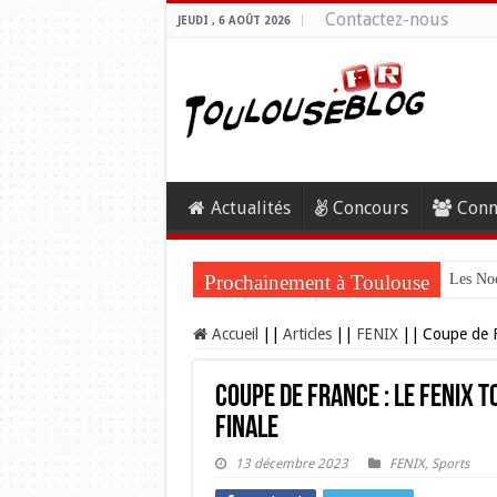
Contactez-nous
JEUDI , 6 AOÛT 2026
Actualités
Concours
Conn
Prochainement à Toulouse
Les Noc
Accueil
||
Articles
||
FENIX
||
Coupe de F
Coupe de France : Le FENIX T
finale
13 décembre 2023
FENIX
,
Sports