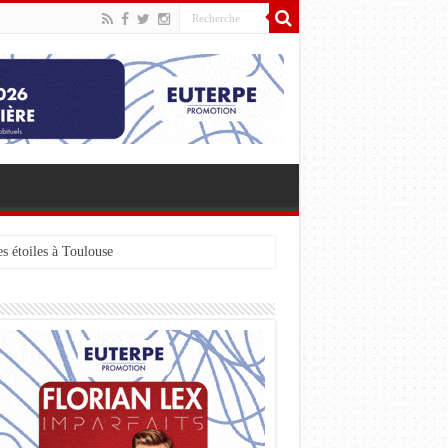
s étoiles à Toulouse