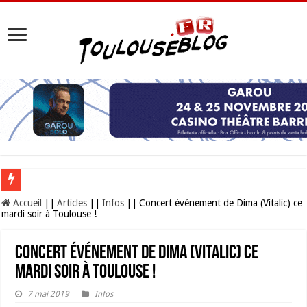
Les Nocturnes de la Cité de l’espace 2026 : l’événement incontournable de l’é
Accueil
||
Articles
||
Infos
||
Concert événement de Dima (Vitalic) ce
mardi soir à Toulouse !
Concert événement de Dima (Vitalic) ce
mardi soir à Toulouse !
7 mai 2019
Infos