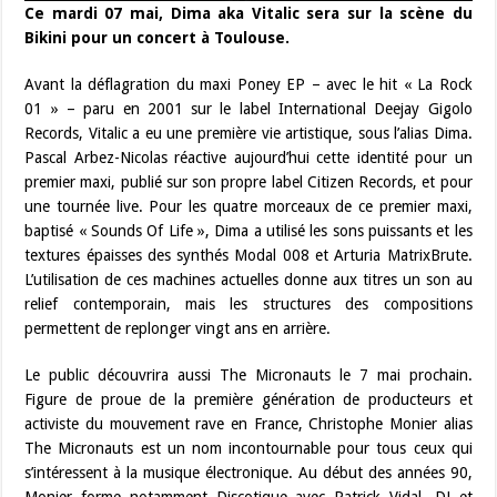
Ce mardi 07 mai, Dima aka Vitalic sera sur la scène du
Bikini pour un concert à Toulouse.
Avant la déflagration du maxi Poney EP – avec le hit « La Rock
01 » – paru en 2001 sur le label International Deejay Gigolo
Records, Vitalic a eu une première vie artistique, sous l’alias Dima.
Pascal Arbez-Nicolas réactive aujourd’hui cette identité pour un
premier maxi, publié sur son propre label Citizen Records, et pour
une tournée live. Pour les quatre morceaux de ce premier maxi,
baptisé « Sounds Of Life », Dima a utilisé les sons puissants et les
textures épaisses des synthés Modal 008 et Arturia MatrixBrute.
L’utilisation de ces machines actuelles donne aux titres un son au
relief contemporain, mais les structures des compositions
permettent de replonger vingt ans en arrière.
Le public découvrira aussi The Micronauts le 7 mai prochain.
Figure de proue de la première génération de producteurs et
activiste du mouvement rave en France, Christophe Monier alias
The Micronauts est un nom incontournable pour tous ceux qui
s’intéressent à la musique électronique. Au début des années 90,
Monier forme notamment Discotique avec Patrick Vidal, DJ et