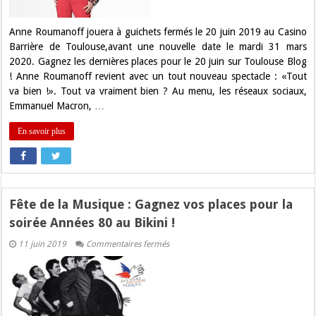
Roumanoff
à
Toulouse
Anne Roumanoff jouera à guichets fermés le 20 juin 2019 au Casino
!
Barrière de Toulouse,avant une nouvelle date le mardi 31 mars
2020. Gagnez les dernières places pour le 20 juin sur Toulouse Blog
! Anne Roumanoff revient avec un tout nouveau spectacle : «Tout
va bien !». Tout va vraiment bien ? Au menu, les réseaux sociaux,
Emmanuel Macron, …
En savoir plus
Fête de la Musique : Gagnez vos places pour la
soirée Années 80 au Bikini !
sur
11 juin 2019
Commentaires fermés
Fête
de
la
Musique
:
Gagnez
vos