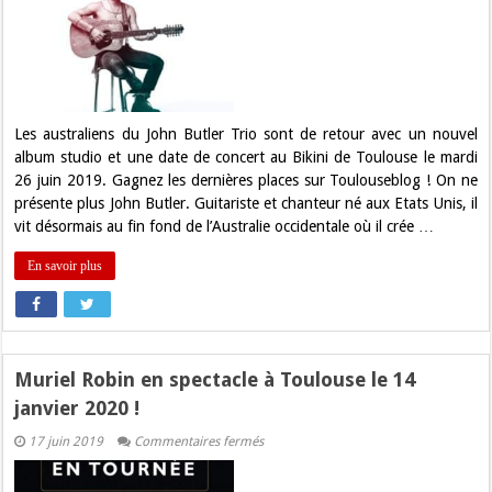
:
Gagnez
vos
places
pour
John
Butler
Trio
au
Les australiens du John Butler Trio sont de retour avec un nouvel
Bikini
album studio et une date de concert au Bikini de Toulouse le mardi
!
26 juin 2019. Gagnez les dernières places sur Toulouseblog ! On ne
présente plus John Butler. Guitariste et chanteur né aux Etats Unis, il
vit désormais au fin fond de l’Australie occidentale où il crée …
En savoir plus
Muriel Robin en spectacle à Toulouse le 14
janvier 2020 !
sur
17 juin 2019
Commentaires fermés
Muriel
Robin
en