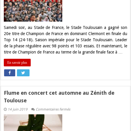
:
Et
de
20
pour
le
Stade
Samedi soir, au Stade de France, le Stade Toulousain a gagné son
Toulousain
20e titre de Champion de France en dominant Clermont en finale du
!
Top 14 (24-18). Saison impériale pour le Stade Toulousain. Leader
de la phase régulière avec 98 points et 103 essais. Et maintenant, le
titre de Champion de France au terme de la grande finale face à …
En savoir plus
Flume en concert cet automne au Zénith de
Toulouse
sur
14 juin 2019
Commentaires fermés
Flume
en
concert
cet
automne