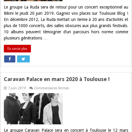
!
Le groupe La Ruda sera de retour pour un concert exceptionnel au
Bikini le jeudi 20 juin 2019. Gagnez vos places sur Toulouse Blog !
En décembre 2012, La Ruda mettait un terme à 20 ans d’activités et
plus de 1000 concerts, des salles obscures aux plus grands festivals.
10 albums peuvent témoigner d’un parcours hors norme comme
plusieurs générations …
En savoir plus
Caravan Palace en mars 2020 à Toulouse !
sur
7 juin 2019
Commentaires fermés
Caravan
Palace
en
mars
2020
à
Toulouse
!
Le groupe Caravan Palace sera en concert à Toulouse le 12 mars