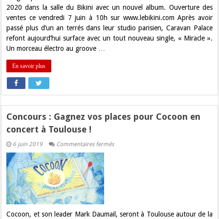
2020 dans la salle du Bikini avec un nouvel album. Ouverture des
ventes ce vendredi 7 juin à 10h sur www.lebikini.com Après avoir
passé plus d’un an terrés dans leur studio parisien, Caravan Palace
refont aujourd’hui surface avec un tout nouveau single, « Miracle ».
Un morceau électro au groove …
En savoir plus
Concours : Gagnez vos places pour Cocoon en
concert à Toulouse !
sur
6 juin 2019
Commentaires fermés
Concours
:
Gagnez
vos
places
pour
Cocoon
en
concert
à
Cocoon, et son leader Mark Daumail, seront à Toulouse autour de la