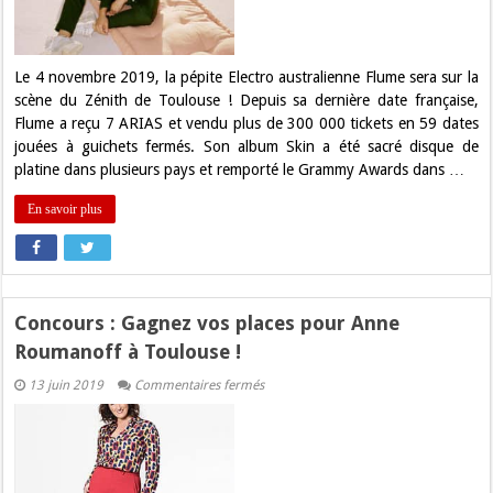
au
Zénith
de
Toulouse
Le 4 novembre 2019, la pépite Electro australienne Flume sera sur la
scène du Zénith de Toulouse ! Depuis sa dernière date française,
Flume a reçu 7 ARIAS et vendu plus de 300 000 tickets en 59 dates
jouées à guichets fermés. Son album Skin a été sacré disque de
platine dans plusieurs pays et remporté le Grammy Awards dans …
En savoir plus
Concours : Gagnez vos places pour Anne
Roumanoff à Toulouse !
sur
13 juin 2019
Commentaires fermés
Concours
:
Gagnez
vos
places
pour
Anne