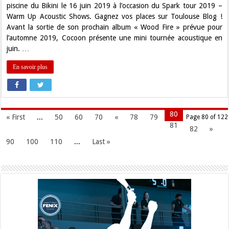
Toulouse
piscine du Bikini le 16 juin 2019 à l’occasion du Spark tour 2019 –
!
Warm Up Acoustic Shows. Gagnez vos places sur Toulouse Blog !
Avant la sortie de son prochain album « Wood Fire » prévue pour
l’automne 2019, Cocoon présente une mini tournée acoustique en
juin. …
En savoir plus
80
« First
...
50
60
70
«
78
79
Page 80 of 122
81
82
»
90
100
110
...
Last »