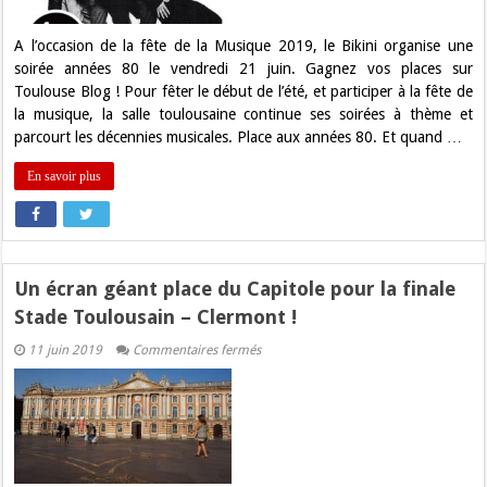
places
pour
la
A l’occasion de la fête de la Musique 2019, le Bikini organise une
soirée
soirée années 80 le vendredi 21 juin. Gagnez vos places sur
Années
80
Toulouse Blog ! Pour fêter le début de l’été, et participer à la fête de
au
la musique, la salle toulousaine continue ses soirées à thème et
Bikini
!
parcourt les décennies musicales. Place aux années 80. Et quand …
En savoir plus
Un écran géant place du Capitole pour la finale
Stade Toulousain – Clermont !
sur
11 juin 2019
Commentaires fermés
Un
écran
géant
place
du
Capitole
pour
la
finale