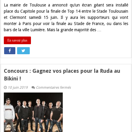
Stade
La mairie de Toulouse a annoncé qu’un écran géant sera installé
Toulousain
place du Capitole pour la finale de Top 14 entre le Stade Toulousain
–
Clermont
et Clermont samedi 15 juin. Il y aura les supporteurs qui vont
!
monter à Paris pour voir la finale au Stade de France, ou dans les
bars de la ville Lumière. Mais la grande majorité des …
En savoir plus
Concours : Gagnez vos places pour la Ruda au
Bikini !
sur
10 juin 2019
Commentaires fermés
Concours
:
Gagnez
vos
places
pour
la
Ruda
au
Bikini