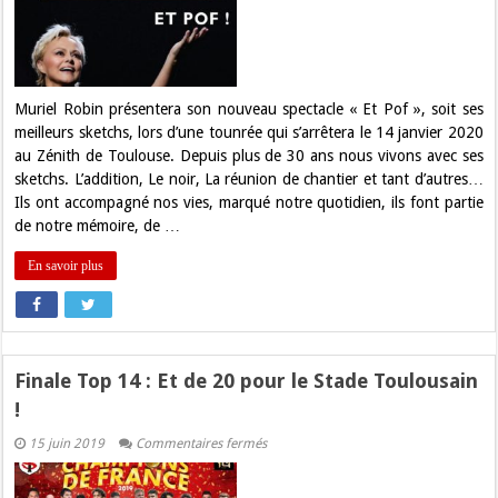
spectacle
à
Toulouse
le
14
janvier
2020
Muriel Robin présentera son nouveau spectacle « Et Pof », soit ses
!
meilleurs sketchs, lors d’une tounrée qui s’arrêtera le 14 janvier 2020
au Zénith de Toulouse. Depuis plus de 30 ans nous vivons avec ses
sketchs. L’addition, Le noir, La réunion de chantier et tant d’autres…
Ils ont accompagné nos vies, marqué notre quotidien, ils font partie
de notre mémoire, de …
En savoir plus
Finale Top 14 : Et de 20 pour le Stade Toulousain
!
sur
15 juin 2019
Commentaires fermés
Finale
Top
14