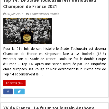
Top 14 : Le Stade Toulousain est de nouveau
Champion de France 2021
sur
26 juin 2021
Commentaires fermés
Top
14
:
Le
Stade
Toulousain
est
de
nouveau
Champion
Pour la 21e fois de son histoire le Stade Toulousain est devenu
de
Champion de France en s’imposant face à LA Rochelle (18-8)
France
2021
vendredi soir au Stade de France. Toulouse fait le doublé Coupe
d’Europe – Top 14. Après une saison marquée par une cinquième
étoile européen, les Rouge et Noir décrochent leur 21ème titre de
Top 14 et conservent le …
En savoir plus
XV de France : Le futur toulousain Anthony