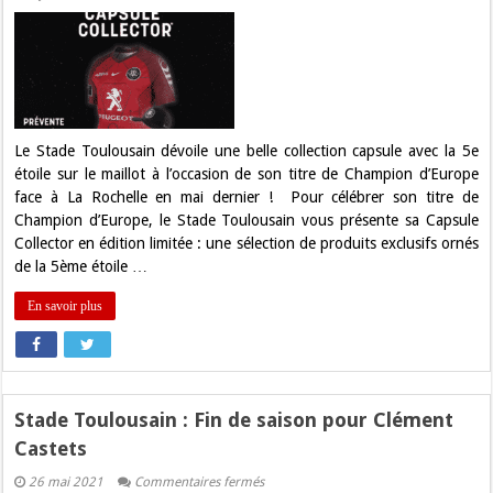
Stade
Toulousain:
Une
collection
capsule
avec
la
5e
étoile
!
Le Stade Toulousain dévoile une belle collection capsule avec la 5e
étoile sur le maillot à l’occasion de son titre de Champion d’Europe
face à La Rochelle en mai dernier ! Pour célébrer son titre de
Champion d’Europe, le Stade Toulousain vous présente sa Capsule
Collector en édition limitée : une sélection de produits exclusifs ornés
de la 5ème étoile …
En savoir plus
Stade Toulousain : Fin de saison pour Clément
Castets
sur
26 mai 2021
Commentaires fermés