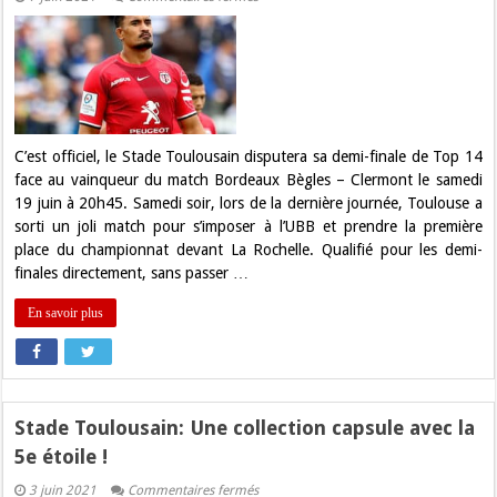
Top
14.
Le
Stade
Toulousain
jouera
sa
demie
le
19
C’est officiel, le Stade Toulousain disputera sa demi-finale de Top 14
juin
face au vainqueur du match Bordeaux Bègles – Clermont le samedi
!
19 juin à 20h45. Samedi soir, lors de la dernière journée, Toulouse a
sorti un joli match pour s’imposer à l’UBB et prendre la première
place du championnat devant La Rochelle. Qualifié pour les demi-
finales directement, sans passer …
En savoir plus
Stade Toulousain: Une collection capsule avec la
5e étoile !
sur
3 juin 2021
Commentaires fermés