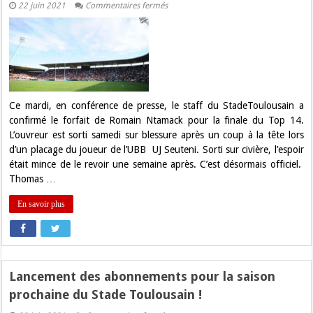
sur
22 juin 2021
Commentaires fermés
Stade
Toulousain
.
Le
forfait
de
Romain
Ntamack
pour
la
Ce mardi, en conférence de presse, le staff du StadeToulousain a
finale
confirmé le forfait de Romain Ntamack pour la finale du Top 14.
officialisé
L’ouvreur est sorti samedi sur blessure après un coup à la tête lors
d’un placage du joueur de l’UBB UJ Seuteni. Sorti sur civière, l’espoir
était mince de le revoir une semaine après. C’est désormais officiel.
Thomas …
En savoir plus
Lancement des abonnements pour la saison
prochaine du Stade Toulousain !