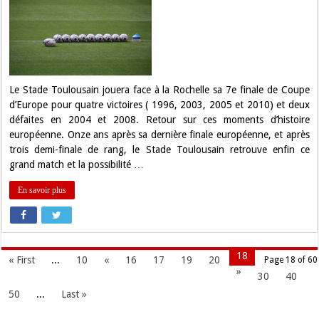
:
Retour
sur
les
finales
de
Coupe
d’Europe
du
Le Stade Toulousain jouera face à la Rochelle sa 7e finale de Coupe
Stade
d’Europe pour quatre victoires ( 1996, 2003, 2005 et 2010) et deux
Toulousain
!
défaites en 2004 et 2008. Retour sur ces moments d’histoire
européenne. Onze ans après sa dernière finale européenne, et après
trois demi-finale de rang, le Stade Toulousain retrouve enfin ce
grand match et la possibilité …
En savoir plus
18
« First
...
10
«
16
17
19
20
Page 18 of 60
»
30
40
50
...
Last »