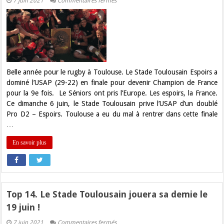
7 juin 2021
Commentaires fermés
Rugby.
Les
espoirs
du
Stade
Toulousain
Champions
de
France
!
Belle année pour le rugby à Toulouse. Le Stade Toulousain Espoirs a
dominé l’USAP (29-22) en finale pour devenir Champion de France
pour la 9e fois. Le Séniors ont pris l’Europe. Les espoirs, la France.
Ce dimanche 6 juin, le Stade Toulousain prive l’USAP d’un doublé
Pro D2 – Espoirs. Toulouse a eu du mal à rentrer dans cette finale
…
En savoir plus
Top 14. Le Stade Toulousain jouera sa demie le
19 juin !
sur
7 juin 2021
Commentaires fermés