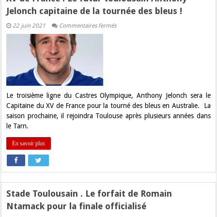
Jelonch capitaine de la tournée des bleus !
sur
22 juin 2021
Commentaires fermés
XV
de
France
:
Le
futur
toulousain
Anthony
Jelonch
capitaine
Le troisième ligne du Castres Olympique, Anthony Jelonch sera le
de
Capitaine du XV de France pour la tourné des bleus en Australie. La
la
tournée
saison prochaine, il rejoindra Toulouse après plusieurs années dans
des
le Tarn.
bleus
!
En savoir plus
Stade Toulousain . Le forfait de Romain
Ntamack pour la finale officialisé