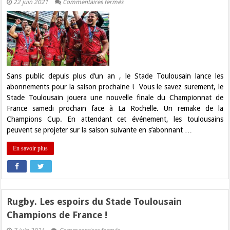
sur
22 juin 2021
Commentaires fermés
Lancement
des
abonnements
pour
la
saison
prochaine
du
Stade
Toulousain
Sans public depuis plus d’un an , le Stade Toulousain lance les
!
abonnements pour la saison prochaine ! Vous le savez surement, le
Stade Toulousain jouera une nouvelle finale du Championnat de
France samedi prochain face à La Rochelle. Un remake de la
Champions Cup. En attendant cet événement, les toulousains
peuvent se projeter sur la saison suivante en s’abonnant …
En savoir plus
Rugby. Les espoirs du Stade Toulousain
Champions de France !
sur