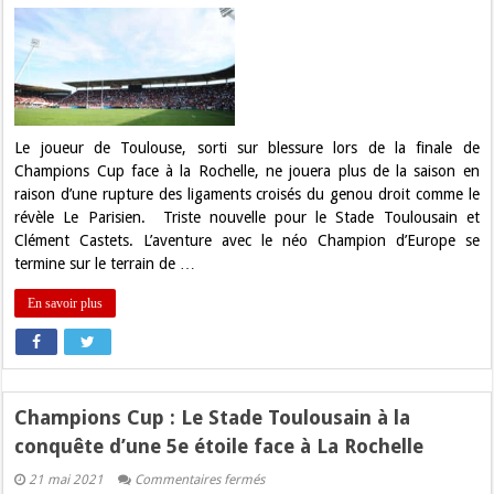
Stade
Toulousain
:
Fin
de
saison
pour
Clément
Castets
Le joueur de Toulouse, sorti sur blessure lors de la finale de
Champions Cup face à la Rochelle, ne jouera plus de la saison en
raison d’une rupture des ligaments croisés du genou droit comme le
révèle Le Parisien. Triste nouvelle pour le Stade Toulousain et
Clément Castets. L’aventure avec le néo Champion d’Europe se
termine sur le terrain de …
En savoir plus
Champions Cup : Le Stade Toulousain à la
conquête d’une 5e étoile face à La Rochelle
sur
21 mai 2021
Commentaires fermés
Champions