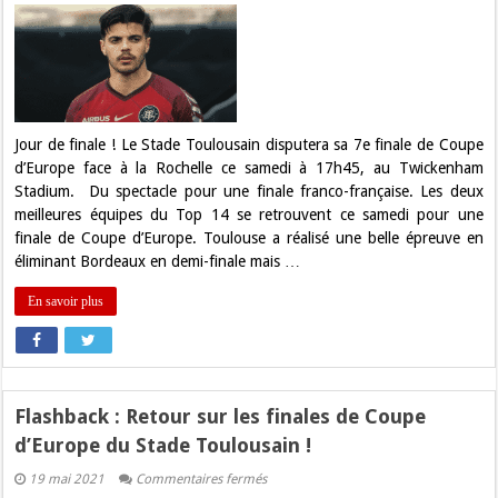
Cup
:
Le
Stade
Toulousain
à
la
conquête
d’une
Jour de finale ! Le Stade Toulousain disputera sa 7e finale de Coupe
5e
d’Europe face à la Rochelle ce samedi à 17h45, au Twickenham
étoile
face
Stadium. Du spectacle pour une finale franco-française. Les deux
à
meilleures équipes du Top 14 se retrouvent ce samedi pour une
La
Rochelle
finale de Coupe d’Europe. Toulouse a réalisé une belle épreuve en
éliminant Bordeaux en demi-finale mais …
En savoir plus
Flashback : Retour sur les finales de Coupe
d’Europe du Stade Toulousain !
sur
19 mai 2021
Commentaires fermés
Flashback