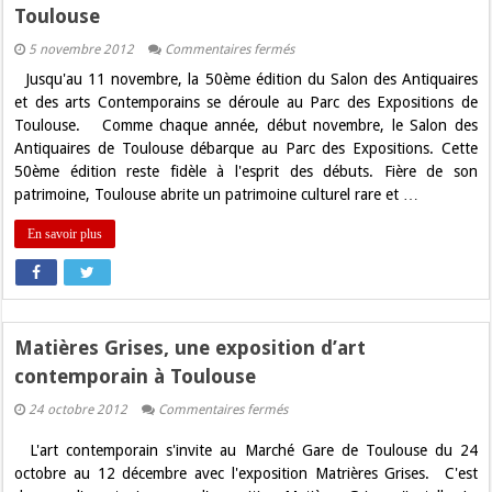
Toulouse
sur
5 novembre 2012
Commentaires fermés
La
Jusqu'au 11 novembre, la 50ème édition du Salon des Antiquaires
50ème
édition
et des arts Contemporains se déroule au Parc des Expositions de
du
Toulouse. Comme chaque année, début novembre, le Salon des
Salon
des
Antiquaires de Toulouse débarque au Parc des Expositions. Cette
Antiquaires
50ème édition reste fidèle à l'esprit des débuts. Fière de son
à
Toulouse
patrimoine, Toulouse abrite un patrimoine culturel rare et …
En savoir plus
Matières Grises, une exposition d’art
contemporain à Toulouse
sur
24 octobre 2012
Commentaires fermés
Matières
Grises,
L'art contemporain s'invite au Marché Gare de Toulouse du 24
une
exposition
octobre au 12 décembre avec l'exposition Matrières Grises. C'est
d’art