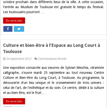
Toulouse
octobre prochain dans différents lieux de la ville. A cette occasion,
pendant
l'entrée au Muséum de Toulouse est gratuite le temps du festival.
la
Novela
Les toulousains pourront …
En savoir plus
Culture et bien-être à l’Espace au Long Court à
Toulouse
sur
24 septembre 2012
Commentaires fermés
Culture
et
Une exposition consacrée aux oeuvres de Sylvian Meschia, céramiste
bien-
être
calligraphe, s'ouvre mardi 25 septembre au tout nouveau Centre
à
Culture et Bien-être du Long Court, à Toulouse. Au programme, la
l’Espace
au
découverte d'un lieu unique et le croisemement de trois univers :
Long
celui de l'art, de l'esthétique et du soin. Ce centre, dédié à la culture
Court
à
et au bien-être, est le fruit …
Toulouse
En savoir plus