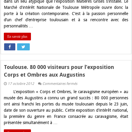
dans un lieu atypique que l'exposition Matières Grises s'installe. Le
contemporain
à
Marché d'intérêt Nationale de Toulouse Métropole ouvre donc la
Toulouse
porte à la création contemporaine. C’est à la passion personnelle
d’un chef d’entreprise toulousain et à sa rencontre avec des
personnalités …
En savoir plus
Toulouse. 80 000 visiteurs pour l’exposition
Corps et Ombres aux Augustins
sur
17 octobre 2012
Commentaires fermés
Toulouse.
L'exposition « Corps et Ombres, le caravagisme européen » au
80
000
musée des Augustins a connu un grand succès : 80 000 personnes
visiteurs
ont ainsi franchi les portes du musée toulousain depuis le 23 juin,
pour
l’exposition
date de son ouverture au public. Cette exposition d'intérêt national,
Corps
la première du genre en France consacrée au caravagisme, était
et
Ombres
présentée simultanément à …
aux
Augustins