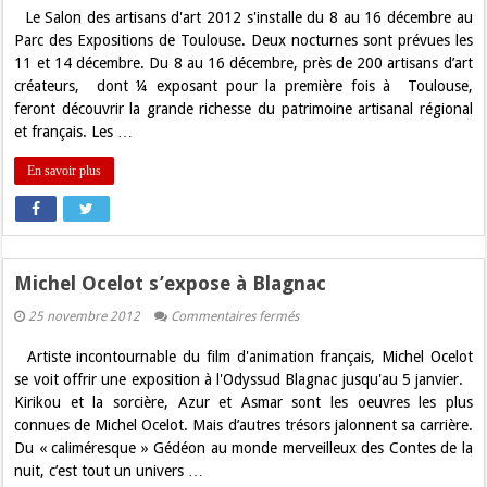
Salon
Le Salon des artisans d'art 2012 s'installe du 8 au 16 décembre au
des
artisans
Parc des Expositions de Toulouse. Deux nocturnes sont prévues les
d’art
11 et 14 décembre. Du 8 au 16 décembre, près de 200 artisans d’art
2012
cette
créateurs, dont ¼ exposant pour la première fois à Toulouse,
fin
feront découvrir la grande richesse du patrimoine artisanal régional
de
semaine
et français. Les …
à
Toulouse
En savoir plus
Michel Ocelot s’expose à Blagnac
sur
25 novembre 2012
Commentaires fermés
Michel
Ocelot
Artiste incontournable du film d'animation français, Michel Ocelot
s’expose
à
se voit offrir une exposition à l'Odyssud Blagnac jusqu'au 5 janvier.
Blagnac
Kirikou et la sorcière, Azur et Asmar sont les oeuvres les plus
connues de Michel Ocelot. Mais d’autres trésors jalonnent sa carrière.
Du « caliméresque » Gédéon au monde merveilleux des Contes de la
nuit, c’est tout un univers …