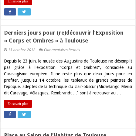
En savoir plus
Derniers jours pour (re)découvrir l’Exposition
« Corps et Ombres » à Toulouse
sur
13 octobre 2012
Commentaires fermés
Derniers
jours
Depuis le 23 juin, le musée des Augustins de Toulouse ne désemplit
pour
(re)découvrir
pas grâce à l'exposition "Corps et Ombres", consacrée au
l’Exposition
Caravagisme européen. Il ne reste plus que deux jours pour en
« Corps
et
profiter. Jusqu'au 14 octobre, les tableaux de grands peintres de
Ombres »
l'époque, adeptes de la technique du clair-obscur (Michelango Merisi
à
Toulouse
dit Caravage, Vélazquez, Rembrandt …) sont à retrouver au …
En savoir plus
Place au Salon de l’Habitat de Toulouse