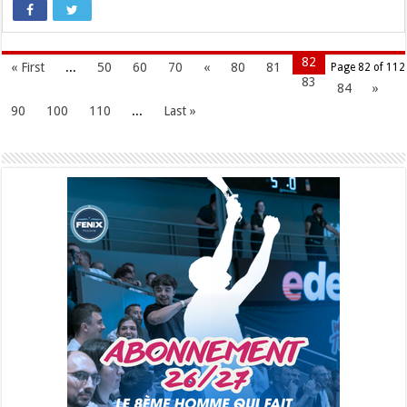
82
« First
...
50
60
70
«
80
81
Page 82 of 112
83
84
»
90
100
110
...
Last »