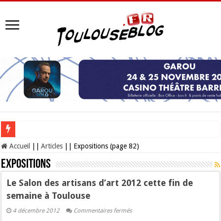
Les Nocturnes de la Cité de l’espace 2026 : l’événement incontournable de l’é
Accueil
||
Articles
||
Expositions (page 82)
Expositions
Le Salon des artisans d’art 2012 cette fin de
semaine à Toulouse
sur
4 décembre 2012
Commentaires fermés
Le