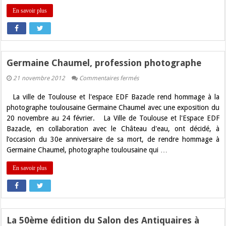
En savoir plus
Germaine Chaumel, profession photographe
sur
21 novembre 2012
Commentaires fermés
Germaine
Chaumel,
La ville de Toulouse et l'espace EDF Bazacle rend hommage à la
profession
photographe
photographe toulousaine Germaine Chaumel avec une exposition du
20 novembre au 24 février. La Ville de Toulouse et l'Espace EDF
Bazacle, en collaboration avec le Château d'eau, ont décidé, à
l’occasion du 30e anniversaire de sa mort, de rendre hommage à
Germaine Chaumel, photographe toulousaine qui …
En savoir plus
La 50ème édition du Salon des Antiquaires à