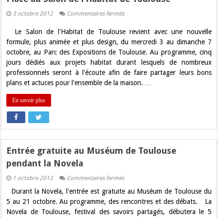
sur
3 octobre 2012
Commentaires fermés
Place
au
Le Salon de l'Habitat de Toulouse revient avec une nouvelle
Salon
de
formule, plus animée et plus design, du mercredi 3 au dimanche 7
l’Habitat
octobre, au Parc des Expositions de Toulouse. Au programme, cinq
de
Toulouse
jours dédiés aux projets habitat durant lesquels de nombreux
professionnels seront à l'écoute afin de faire partager leurs bons
plans et actuces pour l'ensemble de la maison. …
En savoir plus
Entrée gratuite au Muséum de Toulouse
pendant la Novela
sur
1 octobre 2012
Commentaires fermés
Entrée
Durant la Novela, l'entrée est gratuite au Muséum de Toulouse du
gratuite
au
5 au 21 octobre. Au programme, des rencontres et des débats. La
Muséum
Novela de Toulouse, festival des savoirs partagés, débutera le 5
de