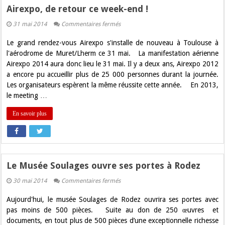
Airexpo, de retour ce week-end !
sur
31 mai 2014
Commentaires fermés
Airexpo,
de
Le grand rendez-vous Airexpo s'installe de nouveau à Toulouse à
retour
ce
l'aérodrome de Muret/Lherm ce 31 mai. La manifestation aérienne
week-
Airexpo 2014 aura donc lieu le 31 mai. Il y a deux ans, Airexpo 2012
end
!
a encore pu accueillir plus de 25 000 personnes durant la journée.
Les organisateurs espèrent la même réussite cette année. En 2013,
le meeting …
En savoir plus
Le Musée Soulages ouvre ses portes à Rodez
sur
30 mai 2014
Commentaires fermés
Le
Musée
Aujourd'hui, le musée Soulages de Rodez ouvrira ses portes avec
Soulages
ouvre
pas moins de 500 pièces. Suite au don de 250 œuvres et
ses
documents, en tout plus de 500 pièces d’une exceptionnelle richesse
portes