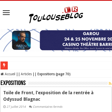
Les Nocturnes de la Cité de l’espace 2026 : l’événement incontournable de l’é
Accueil
||
Articles
||
Expositions (page 70)
Expositions
Toile de Front, l’exposition de la rentrée à
Odyssud Blagnac
sur
27 juillet 2014
Commentaires fermés
Toile