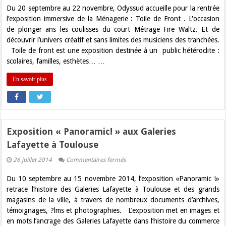
de
Du 20 septembre au 22 novembre, Odyssud accueille pour la rentrée
Front,
l’exposition
l’exposition immersive de la Ménagerie : Toile de Front . L'occasion
de
de plonger ans les coulisses du court Métrage Fire Waltz. Et de
la
rentrée
découvrir l’univers créatif et sans limites des musiciens des tranchées.
à
Toile de front est une exposition destinée à un public hétéroclite :
Odyssud
Blagnac
scolaires, familles, esthètes… …
En savoir plus
Exposition « Panoramic! » aux Galeries
Lafayette à Toulouse
sur
26 juillet 2014
Commentaires fermés
Exposition
« Panoramic! »
Du 10 septembre au 15 novembre 2014, l’exposition «Panoramic !»
aux
Galeries
retrace l’histoire des Galeries Lafayette à Toulouse et des grands
Lafayette
magasins de la ville, à travers de nombreux documents d’archives,
à
Toulouse
témoignages, ?lms et photographies. L’exposition met en images et
en mots l’ancrage des Galeries Lafayette dans l’histoire du commerce