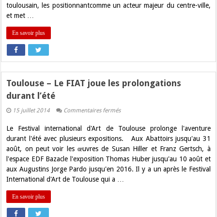
toulousain, les positionnantcomme un acteur majeur du centre-ville,
et met …
En savoir plus
Toulouse – Le FIAT joue les prolongations
durant l’été
sur
15 juillet 2014
Commentaires fermés
Toulouse
–
Le Festival international d'Art de Toulouse prolonge l'aventure
Le
FIAT
durant l'été avec plusieurs expositions. Aux Abattoirs jusqu'au 31
joue
août, on peut voir les œuvres de Susan Hiller et Franz Gertsch, à
les
prolongations
l'espace EDF Bazacle l'exposition Thomas Huber jusqu'au 10 août et
durant
aux Augustins Jorge Pardo jusqu'en 2016. Il y a un après le Festival
l’été
International d'Art de Toulouse qui a …
En savoir plus