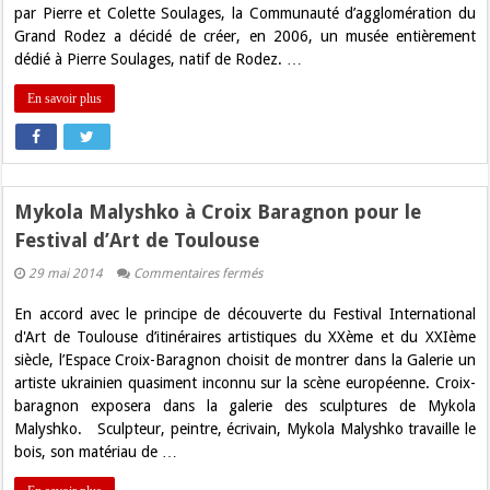
à
par Pierre et Colette Soulages, la Communauté d’agglomération du
Rodez
Grand Rodez a décidé de créer, en 2006, un musée entièrement
dédié à Pierre Soulages, natif de Rodez. …
En savoir plus
Mykola Malyshko à Croix Baragnon pour le
Festival d’Art de Toulouse
sur
29 mai 2014
Commentaires fermés
Mykola
Malyshko
En accord avec le principe de découverte du Festival International
à
Croix
d'Art de Toulouse d’itinéraires artistiques du XXème et du XXIème
Baragnon
siècle, l’Espace Croix-Baragnon choisit de montrer dans la Galerie un
pour
le
artiste ukrainien quasiment inconnu sur la scène européenne. Croix-
Festival
baragnon exposera dans la galerie des sculptures de Mykola
d’Art
de
Malyshko. Sculpteur, peintre, écrivain, Mykola Malyshko travaille le
Toulouse
bois, son matériau de …