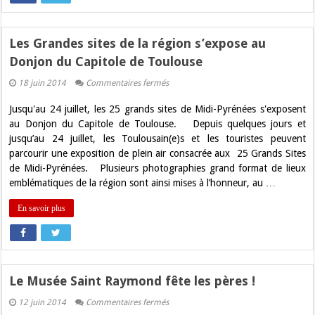
Les Grandes sites de la région s’expose au
Donjon du Capitole de Toulouse
sur
18 juin 2014
Commentaires fermés
Les
Grandes
Jusqu'au 24 juillet, les 25 grands sites de Midi-Pyrénées s'exposent
sites
de
au Donjon du Capitole de Toulouse. Depuis quelques jours et
la
jusqu’au 24 juillet, les Toulousain(e)s et les touristes peuvent
région
s’expose
parcourir une exposition de plein air consacrée aux 25 Grands Sites
au
de Midi-Pyrénées. Plusieurs photographies grand format de lieux
Donjon
du
emblématiques de la région sont ainsi mises à l’honneur, au …
Capitole
de
En savoir plus
Toulouse
Le Musée Saint Raymond fête les pères !
sur
12 juin 2014
Commentaires fermés
Le