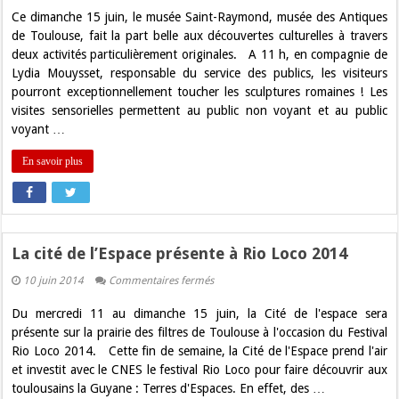
Musée
Ce dimanche 15 juin, le musée Saint-Raymond, musée des Antiques
Saint
Raymond
de Toulouse, fait la part belle aux découvertes culturelles à travers
fête
deux activités particulièrement originales. A 11 h, en compagnie de
les
pères
Lydia Mouysset, responsable du service des publics, les visiteurs
!
pourront exceptionnellement toucher les sculptures romaines ! Les
visites sensorielles permettent au public non voyant et au public
voyant …
En savoir plus
La cité de l’Espace présente à Rio Loco 2014
sur
10 juin 2014
Commentaires fermés
La
cité
Du mercredi 11 au dimanche 15 juin, la Cité de l'espace sera
de
l’Espace
présente sur la prairie des filtres de Toulouse à l'occasion du Festival
présente
Rio Loco 2014. Cette fin de semaine, la Cité de l'Espace prend l'air
à
Rio
et investit avec le CNES le festival Rio Loco pour faire découvrir aux
Loco
toulousains la Guyane : Terres d'Espaces. En effet, des …
2014