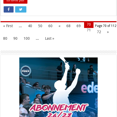
En savoir plus
70
« First
...
40
50
60
«
68
69
Page 70 of 112
71
72
»
80
90
100
...
Last »