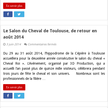
En savoir plus
Le Salon du Cheval de Toulouse, de retour en
août 2014
sur
3 juin 2014
Commentaires fermés
Le
Salon
Du 29 au 31 août 2014, l’hippodrome de la Cépière à Toulouse
du
Cheval
accueillera pour la deuxième année consécutive le salon du cheval «
de
Cheval Roi ». L’événement, organisé par 3D Production, qui a
Toulouse,
de
accueilli l’an passé plus de quinze mille visiteurs, célèbrera pendant
retour
trois jours de fête le cheval et son univers. Nombreux sont les
en
août
professionnels de la filière …
2014
En savoir plus