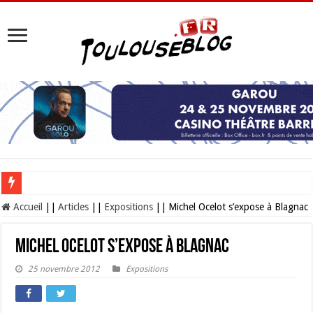
Les Nocturnes de la Cité de l’espace 2026 : l’événement incontournable de l’é
Accueil
||
Articles
||
Expositions
||
Michel Ocelot s’expose à Blagnac
Michel Ocelot s’expose à Blagnac
25 novembre 2012
Expositions