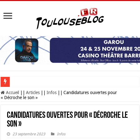
Les Nocturnes de la Cité de l’espace 2026 : l’événement incontournable de l’é
Accueil
||
Articles
||
Infos
||
Candidatures ouvertes pour
« Décroche le son »
Candidatures ouvertes pour « Décroche le
son »
23 septembre 2023
Infos