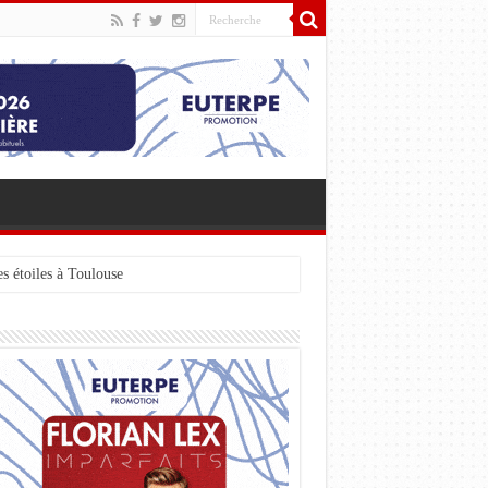
s étoiles à Toulouse