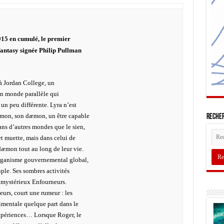
915 en cumulé, le premier
 fantasy signée Philip Pullman
 à Jordan College, un
un monde parallèle qui
un peu différente. Lyra n’est
imon, son dæmon, un être capable
Recher
ns d’autres mondes que le sien,
et muette, mais dans celui de
dæmon tout au long de leur vie.
organisme gouvernemental global,
uple. Ses sombres activités
es mystérieux Enfourneurs.
eurs, court une rumeur : les
mentale quelque part dans le
xpériences… Lorsque Roger, le