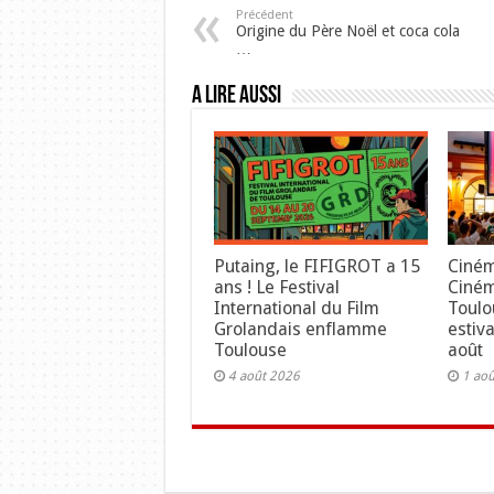
Précédent
Origine du Père Noël et coca cola
…
A lire aussi
Putaing, le FIFIGROT a 15
Ciném
ans ! Le Festival
Ciné
International du Film
Toulo
Grolandais enflamme
estiv
Toulouse
août
4 août 2026
1 ao