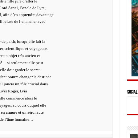
ite fille jure d’aller le
Lord Asriel, l’oncle de Lyra,
d, afin d’en apprendre davantage
il refuse de l’emmener avec
 partir, lorsqu’elle fait la
r, scientifique et voyageuse.
er un objet très ancien et
ité… si seulement elle peut
elle doit garder le secret.
fant pourra changer la destinée
il jouera un rôle crucial dans
auver Roger, Lyra
Social
 fille commence alors le
oyages, au cours duquel elle
s en armure et un aéronaute
es de l’âme humaine…