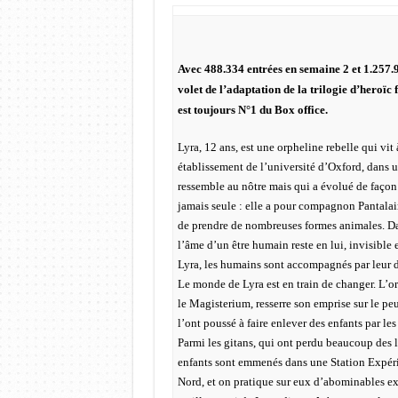
Avec 488.334 entrées en semaine 2 et 1.257.
volet de l’adaptation de la trilogie d’heroïc
est toujours N°1 du Box office.
Lyra, 12 ans, est une orpheline rebelle qui vit
établissement de l’université d’Oxford, dans 
ressemble au nôtre mais qui a évolué de façon 
jamais seule : elle a pour compagnon Pantala
de prendre de nombreuses formes animales. Da
l’âme d’un être humain reste en lui, invisible 
Lyra, les humains sont accompagnés par leur 
Le monde de Lyra est en train de changer. L’
le Magisterium, resserre son emprise sur le pe
l’ont poussé à faire enlever des enfants par l
Parmi les gitans, qui ont perdu beaucoup des l
enfants sont emmenés dans une Station Expéri
Nord, et on pratique sur eux d’abominables e