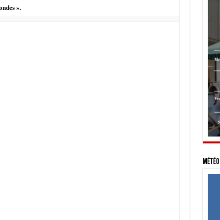
ondes ».
Météo 