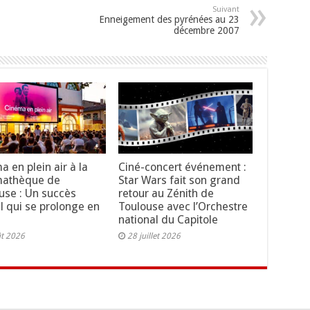
Suivant
Enneigement des pyrénées au 23
décembre 2007
a en plein air à la
Ciné-concert événement :
mathèque de
Star Wars fait son grand
use : Un succès
retour au Zénith de
al qui se prolonge en
Toulouse avec l’Orchestre
national du Capitole
ût 2026
28 juillet 2026