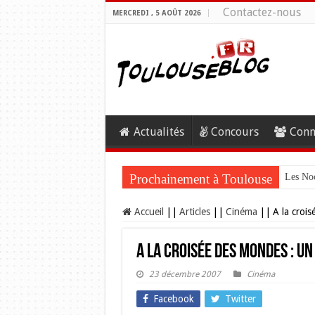
Contactez-nous
MERCREDI , 5 AOÛT 2026
Actualités
Concours
Conn
Prochainement à Toulouse
Les Noc
Accueil
||
Articles
||
Cinéma
||
A la crois
A la croisée des mondes : un
23 décembre 2007
Cinéma
Facebook
Twitter