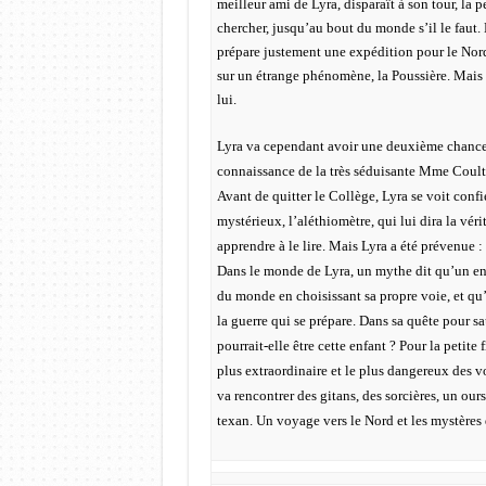
meilleur ami de Lyra, disparaît à son tour, la pet
chercher, jusqu’au bout du monde s’il le faut. 
prépare justement une expédition pour le Nor
sur un étrange phénomène, la Poussière. Mais 
lui.
Lyra va cependant avoir une deuxième chance de
connaissance de la très séduisante Mme Coulte
Avant de quitter le Collège, Lyra se voit confi
mystérieux, l’aléthiomètre, qui lui dira la vér
apprendre à le lire. Mais Lyra a été prévenue : 
Dans le monde de Lyra, un mythe dit qu’un en
du monde en choisissant sa propre voie, et qu’
la guerre qui se prépare. Dans sa quête pour s
pourrait-elle être cette enfant ? Pour la petite
plus extraordinaire et le plus dangereux des v
va rencontrer des gitans, des sorcières, un our
texan. Un voyage vers le Nord et les mystèr