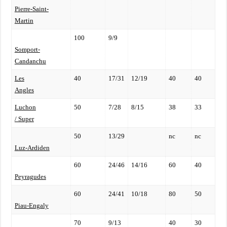
Pierre-Saint-
Martin
100
9/9
Somport-
Candanchu
Les
40
17/31
12/19
40
40
Angles
Luchon
50
7/28
8/15
38
33
/ Super
50
13/29
nc
nc
Luz-Ardiden
60
24/46
14/16
60
40
Peyragudes
60
24/41
10/18
80
50
Piau-Engaly
70
9/13
40
30