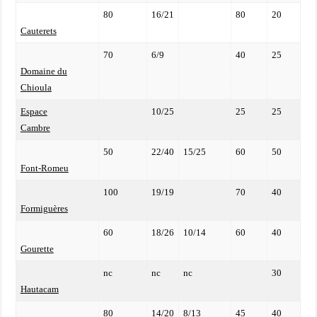
80
16/21
80
20
Cauterets
70
6/9
40
25
Domaine du
Chioula
Espace
10/25
25
25
Cambre
50
22/40
15/25
60
50
Font-Romeu
100
19/19
70
40
Formiguères
60
18/26
10/14
60
40
Gourette
nc
nc
nc
30
Hautacam
80
14/20
8/13
45
40