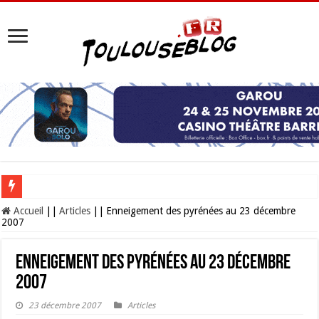
Les Nocturnes de la Cité de l’espace 2026 : l’événement incontournable de l’é
Accueil
||
Articles
||
Enneigement des pyrénées au 23 décembre
2007
Enneigement des pyrénées au 23 décembre
2007
23 décembre 2007
Articles