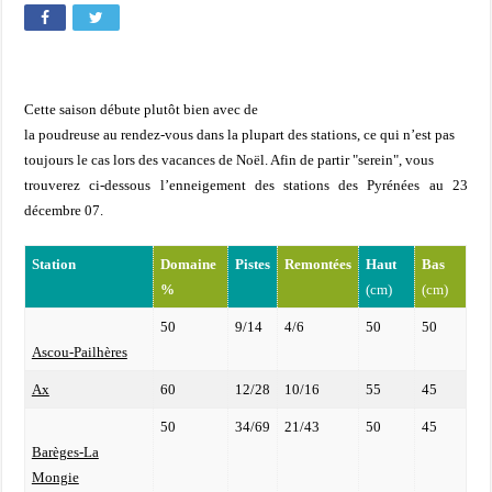
Cette saison débute plutôt bien avec de
la poudreuse au rendez-vous dans la plupart des stations, ce qui n’est pas
toujours le cas lors des vacances de Noël. Afin de partir "serein", vous
trouverez ci-dessous l’enneigement des stations des Pyrénées au 23
décembre 07.
Station
Domaine
Pistes
Remontées
Haut
Bas
%
(cm)
(cm)
50
9/14
4/6
50
50
Ascou-Pailhères
Ax
60
12/28
10/16
55
45
50
34/69
21/43
50
45
Barèges-La
Mongie