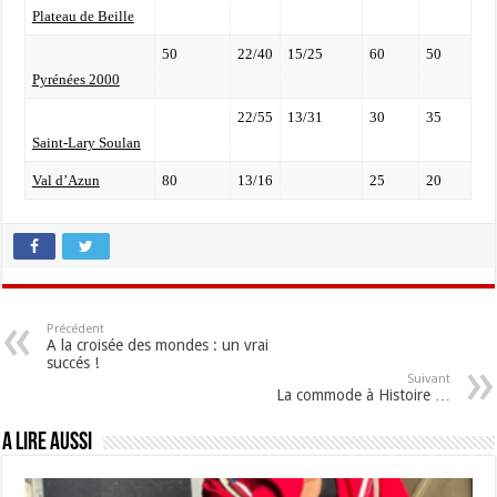
Plateau de Beille
50
22/40
15/25
60
50
Pyrénées 2000
22/55
13/31
30
35
Saint-Lary Soulan
Val d’Azun
80
13/16
25
20
Précédent
A la croisée des mondes : un vrai
succés !
Suivant
La commode à Histoire …
A lire aussi