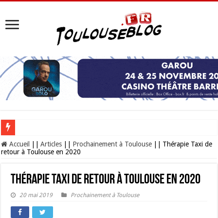
Les Nocturnes de la Cité de l’espace 2026 : l’événement incontournable de l’é
Accueil
||
Articles
||
Prochainement à Toulouse
||
Thérapie Taxi de
retour à Toulouse en 2020
Thérapie Taxi de retour à Toulouse en 2020
20 mai 2019
Prochainement à Toulouse