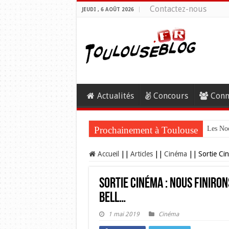
Contactez-nous
JEUDI , 6 AOÛT 2026
Actualités
Concours
Conn
Prochainement à Toulouse
Les Noc
Accueil
||
Articles
||
Cinéma
||
Sortie Ci
Sortie Cinéma : Nous finiro
Bell…
1 mai 2019
Cinéma