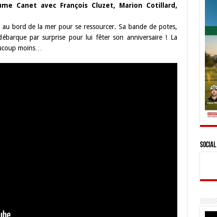
me Canet avec François Cluzet, Marion Cotillard,
 au bord de la mer pour se ressourcer. Sa bande de potes,
débarque par surprise pour lui fêter son anniversaire ! La
beaucoup moins…
Social