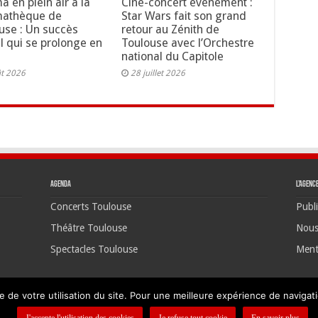
a en plein air à la
Ciné-concert événement :
mathèque de
Star Wars fait son grand
use : Un succès
retour au Zénith de
al qui se prolonge en
Toulouse avec l’Orchestre
national du Capitole
ût 2026
28 juillet 2026
Agenda
L’agenc
Concerts Toulouse
Publi
Théâtre Toulouse
Nous
Spectacles Toulouse
Ment
e de votre utilisation du site. Pour une meilleure expérience de navigatio