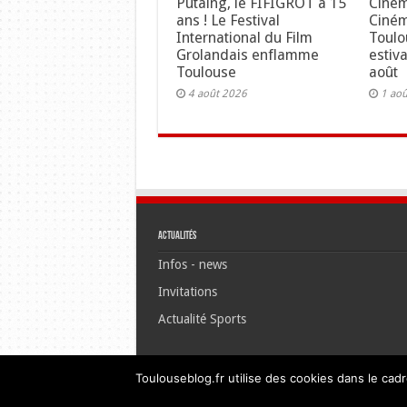
Putaing, le FIFIGROT a 15
Ciném
ans ! Le Festival
Ciné
International du Film
Toulo
Grolandais enflamme
estiv
Toulouse
août
4 août 2026
1 ao
Actualités
Infos - news
Invitations
Actualité Sports
Toulouseblog.fr utilise des cookies dans le cadr